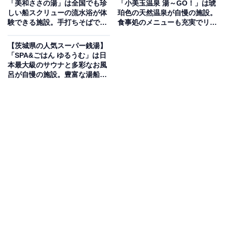
「美和ささの湯」は全国でも珍
「小美玉温泉 湯～GO！」は琥
さしい光明石を使用した天然鉱石温泉が魅力の施設で
しい船スクリューの流水浴が体
珀色の天然温泉が自慢の施設。
験できる施設。手打ちそばでも
食事処のメニューも充実でリラ
す。肌を刺す感じの無い新方式のガス遠赤外線サウナや
リラックス
ックス
ジェットバスなども完備。お食事処「やさと亭」では豊
【茨城県の人気スーパー銭湯】
富なメニューが揃い、大人から子どもまで一日中ゆっく
「SPA&ごはん ゆるうむ」は日
本最大級のサウナと多彩なお風
りとくつろいで過ごせます。
呂が自慢の施設。豊富な湯船と
本格サウナでリラックス
楽天トラベルで茨城県の施設を見る