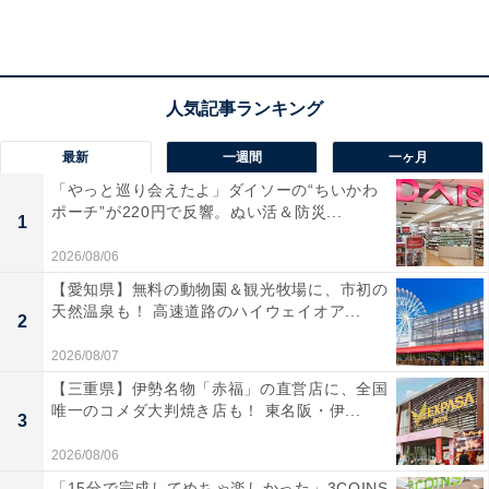
最新
一週間
一ヶ月
「やっと巡り会えたよ」ダイソーの“ちいかわ
ポーチ”が220円で反響。ぬい活＆防災...
1
2026/08/06
「石岡健康センター」の口コミは？
【愛知県】無料の動物園＆観光牧場に、市初の
天然温泉も！ 高速道路のハイウェイオア...
2
「石岡健康センター」には以下のような口コミが寄せら
2026/08/07
れています。
【三重県】伊勢名物「赤福」の直営店に、全国
唯一のコメダ大判焼き店も！ 東名阪・伊...
3
光明石を使用した天然鉱石温泉や、低温でありなが
2026/08/06
ら早い発汗作用が得られるガス遠赤外線サウナな
「15分で完成してめちゃ楽しかった」3COINS