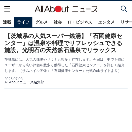
連載
ライフ
グルメ
社会
IT・ビジネス
エンタメ
リサ
【茨城県の人気スーパー銭湯】「石岡健康セ
ンター」は温泉や料理でリフレッシュできる
施設。光明石の天然鉱石温泉でリラックス
茨城県には、人気の銭湯やサウナも数多く存在します。今回は、中でも特に
ユーザーから高い評価を数多く獲得した「石岡健康センター」を詳しく紹介
します。（サムネイル画像：「石岡健康センター」公式Webサイトより）
2026.07.08
All About ニュース編集部