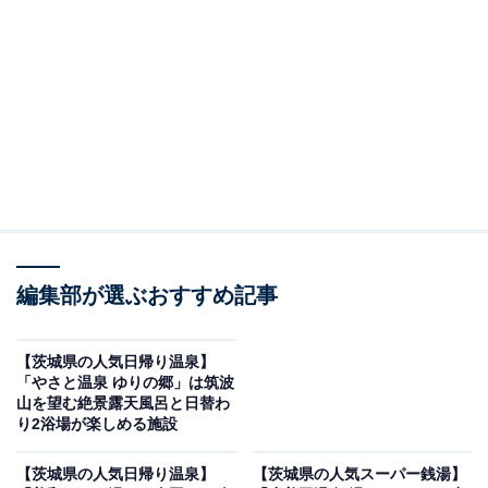
※2026年6月時点で、Googleクチコミが300件以上、平
均評価が3.5超えの銭湯を紹介しています
この記事の執筆者：
All About ニュース編集
部
「All About ニュース」は、ネットの話題から世の中の動きまで、暮
らしの中にあふれる「なぜ？」「どうして？」を分かりやすく伝え
るAll About発のニュースメディアです。お金や仕事、恋愛、ITに関
...続きを読む
する疑問に対して専門家が分かりやすく回答するほか、エンタメ情
編集部が選ぶおすすめ記事
報やSNSで話題のトピックスを紹介しています。
※本記事で紹介している商品の購入やサービスの利用により、売上の一部が
オールアバウトに還元されることがあります。
【茨城県の人気日帰り温泉】
「やさと温泉 ゆりの郷」は筑波
「石岡健康センター」は温泉や料理でリフレッシ
山を望む絶景露天風呂と日替わ
ュできる施設
り2浴場が楽しめる施設
【茨城県の人気日帰り温泉】
【茨城県の人気スーパー銭湯】
茨城県石岡市にある「石岡健康センター」は、お肌にや