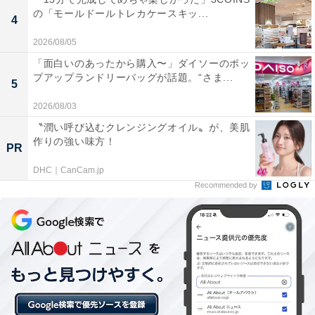
ど、バラエティ豊かなお風呂で体の芯から温まりリ
の「モールドールトレカケースキッ...
4
フレッシュできます。
2026/08/05
「面白いのあったから購入〜」ダイソーのポッ
プアップランドリーバッグが話題。“さま...
5
お食事処「やさと亭」の定食から麺類まで豊富なメ
ニューが美味しく、ロッカーキーで一括管理して手
2026/08/03
ぶらで清算できるシステムも非常に便利で快適で
〝潤い呼び込むクレンジングオイル〟が、美肌
作りの強い味方！
す。
PR
DHC｜CanCam.jp
Recommended by
テレビ付きの休憩室や男女別の仮眠室、有料のカプ
セルルームなど、お風呂上がりにゆっくりと仮眠や
休憩を取れるスペースが充実しています。