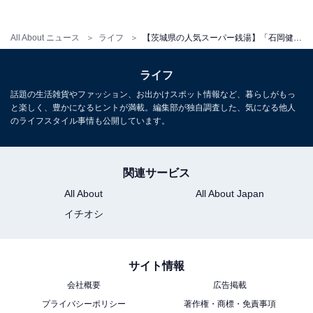
宿泊可否
All About ニュース
ライフ
【茨城県の人気スーパー銭湯】「石岡健康センター」は温泉や料理でリフレッシュできる施設。光明石の天然鉱石温泉でリラックス
宿泊：可（有料のカプセルルームが用意されているほ
ライフ
か、休憩室・仮眠室があり、22時間営業のため深夜24時
話題の生活雑貨やファッション、お出かけスポット情報など、暮らしがもっ
以降も滞在可能です）
と楽しく、豊かになるヒントが満載。編集部が独自調査した、気になる他人
のライフスタイル事情も公開しています。
こちらもおすすめ
【茨城県の人気日帰り温泉】「城里町健康増進
関連サービス
施設 ホロルの湯」は美肌の湯と温水プール・ロ
All About
All About Japan
ウリュが楽しめる施設
イチオシ
サイト情報
会社概要
広告掲載
プライバシーポリシー
著作権・商標・免責事項