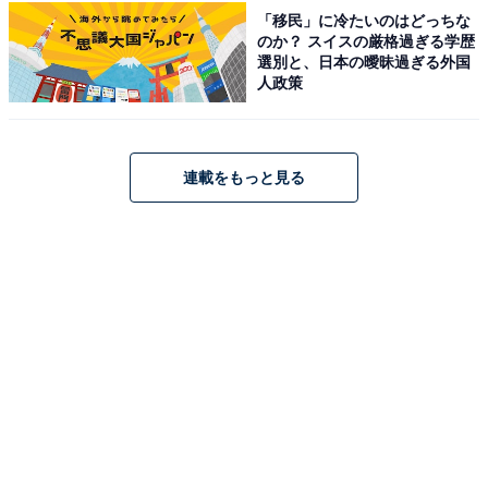
分。サミットゴルフクラブから車で5分、東筑波カント
「移民」に冷たいのはどっちな
のか？ スイスの厳格過ぎる学歴
リークラブから車で8分。
選別と、日本の曖昧過ぎる外国
人政策
料金
※入館料金にはタオル・バスタオル・館内着が含まれて
います（午前5時から午前7時までの早朝料金には含まれ
連載をもっと見る
ません）。深夜24時以降の利用は別途深夜割増料金
1,200円が必要です。
平日：1700円
土・日・祝：1700円
営業時間
平日：午前10時～翌朝8時（※ご入浴は館内清掃の為朝7
時まで）
土・日・祝：午前10時～翌朝8時（※ご入浴は館内清掃
の為朝7時まで）