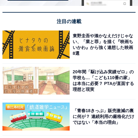
注目の連載
東野圭吾や湊かなえだけじゃな
い、「業と罪」を描く『映画ち
いかわ』から強く連想した映画
8選
20年間「駆け込み実績ゼロ」の
学校も…「こども110番の家」
は本当に必要？ PTAが直面する
理想と現実
アクセス・料金情報は？ 泊まれる？
「青春18きっぷ」販売激減の裏
アクセス
に何が？ 連続利用の厳格化だけ
ではない「本当の理由」
所在地：茨城県石岡市真家2633-3
アクセス：JR常磐線「羽鳥駅」「岩間駅」から各車で5