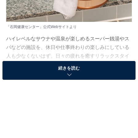
「石岡健康センター」公式Webサイトより
ハイレベルなサウナや温泉が楽しめるスーパー銭湯やス
パなどの施設を、休日や仕事終わりの楽しみにしている
人も少なくないはず。日々の疲れを癒すリラックスタイ
ムは、何物にも代えがたい時間ですよね。しかし、近年
続きを読む
では高い人気をほこる施設も多く、どこに行けばよいか
迷ってしまう……そんな思いを抱えている人もいるので
はないでしょうか。
そんな人に向けて、All About ニュース編集部が厳選し
た、人気かつ評価の高いサウナやスーパー銭湯の施設を
紹介します。今回紹介するのは、茨城県で人気の施設
「石岡健康センター」です。