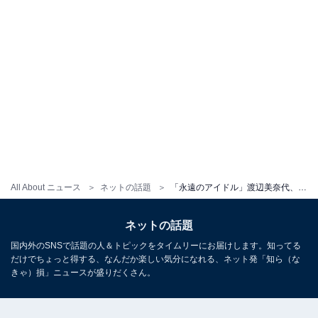
All About ニュース
ネットの話題
「永遠のアイドル」渡辺美奈代、56歳の美脚が際立つ衣装ショット公開！ 「気持ちはまだまだ18歳！」
ネットの話題
国内外のSNSで話題の人＆トピックをタイムリーにお届けします。知ってる
だけでちょっと得する、なんだか楽しい気分になれる、ネット発「知ら（な
きゃ）損」ニュースが盛りだくさん。