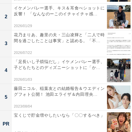
イケメンバレー選手、キス＆耳食べショットに
反響！ 「なんなのーこのイチャイチャ感...
2
2026/01/29
花乃まりあ、趣里の夫・三山凌輝と「二人で時
間を過ごしたことは事実」と認める。「不...
3
2026/07/22
「足長いし子煩悩だし」イケメンバレー選手、
子どもたちとのディズニーショットに「か...
4
2026/01/03
藤田ニコル、稲葉友との結婚報告＆ウエディン
グフォト公開！ 池田エライザ＆内田理央...
5
2023/08/04
宝くじで貯金増やしたいなら「〇〇するべき」
PR