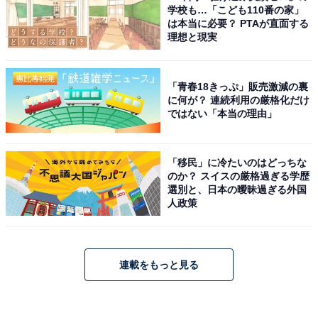
学校も…「こども110番の家」
は本当に必要？ PTAが直面する
理想と現実
「青春18きっぷ」販売激減の裏
に何が？ 連続利用の厳格化だけ
ではない「本当の理由」
「移民」に冷たいのはどっちな
のか？ スイスの厳格過ぎる学歴
選別と、日本の曖昧過ぎる外国
人政策
連載をもっと見る