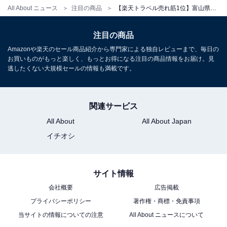
All About ニュース
注目の商品
【楽天トラベル売れ筋1位】富山県「ブリと氷見牛の宿 ひみ栄和温泉元湯 民宿 叶」が選ばれる理由
注目の商品
Amazonや楽天のセール商品紹介から専門家による独自レビューまで、毎日の
お買いものがもっと楽しく、もっとお得になる注目の商品情報をお届け。見
逃したくない大規模セールの情報も満載です。
関連サービス
All About
All About Japan
イチオシ
サイト情報
会社概要
広告掲載
プライバシーポリシー
著作権・商標・免責事項
当サイトの情報についての注意
All About ニュースについて