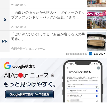
いもの部
2026/08/05
Amazonのセール商品から売れ筋ランキングまで、毎日のお買いも
「面白いのあったから購入〜」ダイソーのポッ
のがもっと楽しく、もっとお得になる情報をお届け。編集部員によ
プアップランドリーバッグが話題。“さま...
5
る独自レビューなど、ここでしか手に入らない情報も満載です。
...続きを読む
2026/08/03
「占い師だけが知ってる〝お金が増える人の共
通点〟」
PR
こちらもおすすめ
【楽天トラベルセール】鳥取県「由布院温泉 杜
合同会社デジタルファーム
の湯 ゆふいん泰葉」が今だけ特別価格に！ 希少
Recommended by
な「青湯」を堪能できる宿【7月9日】