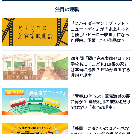
注目の連載
『スパイダーマン：ブランド・
ニュー・デイ』が「史上もっと
も優しいヒーロー映画」になっ
た理由。予習したい作品は？
20年間「駆け込み実績ゼロ」の
学校も…「こども110番の家」
は本当に必要？ PTAが直面する
理想と現実
「青春18きっぷ」販売激減の裏
に何が？ 連続利用の厳格化だけ
ではない「本当の理由」
「移民」に冷たいのはどっちな
のか？ スイスの厳格過ぎる学歴