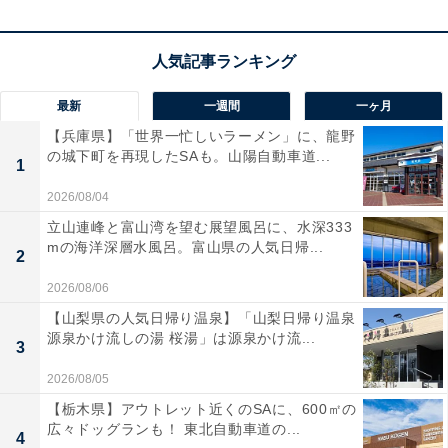
料理を味わえます。湯は深さ1000mから湧き出る自家源
泉かけ流しの元湯で、肌がつるつるになると女性に評
判。氷見産スギがほのかに薫る和の客室では、故郷に帰
ってきたように心安らぐひと時を過ごせます。
最新
一週間
一ヶ月
【兵庫県】「世界一忙しいラーメン」に、龍野
宿泊者からは「夕食も朝食も、量が多くて美味しく、大
の城下町を再現したSAも。山陽自動車道...
1
変満足しました。夕食時の仲居さんお勧め日本酒も美味
しく大変気に入りました」「接客も客室も最高です」と
2026/08/04
いう声があがっています。こだわりの料理を堪能したい
立山連峰と富山湾を望む展望風呂に、水深333
mの海洋深層水風呂。富山県の人気日帰...
人や、良質な自家源泉の温泉で心身ともに癒やされたい
2
人におすすめの宿です。※掲載されている情報は記事公
2026/08/06
開時のものです。あらかじめご了承ください。また、記
【山梨県の人気日帰り温泉】「山梨日帰り温泉
事中の宿泊プランを予約すると、売上の一部がオールア
源泉かけ流しの湯 桜湯」は源泉かけ流...
3
バウトに還元されることがあります。
2026/08/05
【栃木県】アウトレット近くのSAに、600㎡の
この記事の執筆者：
All About ニュース お買
広々ドッグランも！ 東北自動車道の...
4