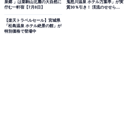
泉郷 」は栗駒山北麓の大自然に
鬼怒川温泉 ホテル万葉亭」が実
を獲得しているのは、「ブリと氷見牛の宿 ひみ栄和温泉
佇む一軒宿【7月8日】
質30％引き！ 渓流のせせらぎ
元湯 民宿 叶」です。
に包まれた温泉宿【7月8日】
【楽天トラベルセール】宮城県
「松島温泉 ホテル絶景の館」が
特別価格で登場中
楽天トラベルでホテルを見る
この宿泊施設のおすすめポイントは？
氷見にある「ブリと氷見牛の宿 ひみ栄和温泉元湯 民宿
叶」は、料理と温泉が自慢の宿。富山の海の幸や山の幸
にこだわり、熟練の料理人が仕上げる四季折々のコース