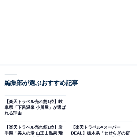
は料理と温泉が自慢の宿
編集部が選ぶおすすめ記事
【楽天トラベル売れ筋1位】岐
阜県「下呂温泉 小川屋」が選ば
れる理由
ブリと氷見牛の宿 ひみ栄和温泉元湯 民宿 叶（画像出典：楽天トラベル）
【楽天トラベル売れ筋1位】岩
【楽天トラベル×スーパー
「高岡・氷見・砺波の10室以下のホテル・旅館」で1位
手県「美人の湯 山王山温泉 瑞
DEAL】栃木県「せせらぎの宿