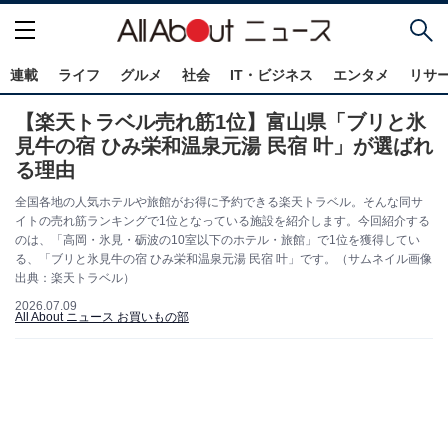
連載
ライフ
グルメ
社会
IT・ビジネス
エンタメ
リサ
【楽天トラベル売れ筋1位】富山県「ブリと氷
見牛の宿 ひみ栄和温泉元湯 民宿 叶」が選ばれ
る理由
全国各地の人気ホテルや旅館がお得に予約できる楽天トラベル。そんな同サ
イトの売れ筋ランキングで1位となっている施設を紹介します。今回紹介する
のは、「高岡・氷見・砺波の10室以下のホテル・旅館」で1位を獲得してい
る、「ブリと氷見牛の宿 ひみ栄和温泉元湯 民宿 叶」です。（サムネイル画像
出典：楽天トラベル）
2026.07.09
All About ニュース お買いもの部