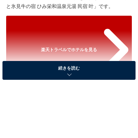
と氷見牛の宿 ひみ栄和温泉元湯 民宿 叶」です。
楽天トラベルでホテルを見る
続きを読む
※以下のセール情報は2026年7月9日15時30分現在のも
のです。料金の変更、満室の場合もあります。
※本記事で紹介している商品の購入やサービスの利用により、売上の一部が
オールアバウトに還元されることがあります。
「ブリと氷見牛の宿 ひみ栄和温泉元湯 民宿 叶」