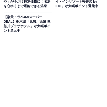
や」が今だけ特別価格に！名湯
イ・インリゾート軽井沢 by
を心ゆくまで堪能できる温泉旅
IHG」が大幅ポイント還元中
館【7月7日】
【楽天トラベル×スーパー
DEAL】栃木県「鬼怒川温泉 鬼
怒川プラザホテル」が大幅ポイ
ント還元中
この宿泊施設のおすすめポイントは？
松島温泉にある「松島温泉 ホテル絶景の館」は、全室オ
ーシャンビューの景色が自慢の宿。客室から海の絶景を
望めるほか、温泉露天風呂付きの部屋も選べます。天然
温泉の露天風呂付き大浴場からも松島の美しい景色を見
渡せ、贅沢なひと時を過ごせるのが魅力。仙台黒毛和牛
や牛タン、新鮮な海鮮など、地域の旬の食材を贅沢に使
った料理も人気です。
宿泊者からは「お風呂も素晴らしかったです。アルカリ
泉特有のツルツル・スベスベになる泉質がとても心地よ