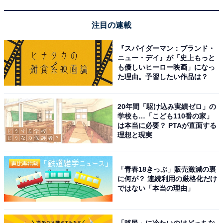
注目の連載
『スパイダーマン：ブランド・
ニュー・デイ』が「史上もっと
も優しいヒーロー映画」になっ
た理由。予習したい作品は？
20年間「駆け込み実績ゼロ」の
学校も…「こども110番の家」
は本当に必要？ PTAが直面する
理想と現実
「青春18きっぷ」販売激減の裏
に何が？ 連続利用の厳格化だけ
ではない「本当の理由」
「移民」に冷たいのはどっちな