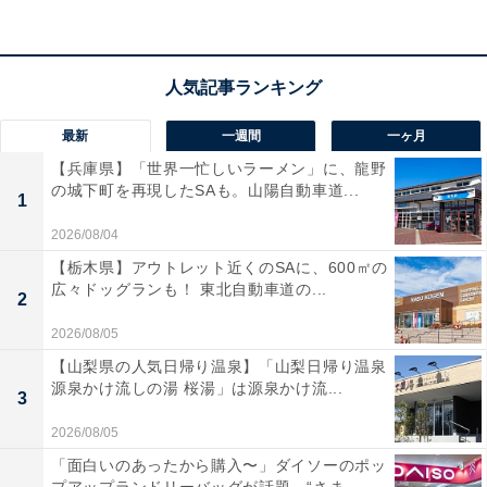
く、日頃の忙しさを忘れてしっかりと疲れを癒やすこと
ができました」「絶景の館と言うのだけあり、部屋、浴
場からの眺めはとても良く、松島を１人締めしてる感じ
です」という声があがっています。客室や温泉から海の
絶景を堪能したい人や、美味しい肉や海鮮料理を味わい
最新
一週間
一ヶ月
たい人におすすめの宿です。※掲載されている情報は記
【兵庫県】「世界一忙しいラーメン」に、龍野
の城下町を再現したSAも。山陽自動車道...
事公開時のものです。あらかじめご了承ください。ま
1
た、記事中の宿泊プランを予約すると、売上の一部がオ
2026/08/04
ールアバウトに還元されることがあります。
【栃木県】アウトレット近くのSAに、600㎡の
広々ドッグランも！ 東北自動車道の...
2
この記事の執筆者：
All About ニュース お買
2026/08/05
いもの部
【山梨県の人気日帰り温泉】「山梨日帰り温泉
源泉かけ流しの湯 桜湯」は源泉かけ流...
3
Amazonのセール商品から売れ筋ランキングまで、毎日のお買いも
のがもっと楽しく、もっとお得になる情報をお届け。編集部員によ
2026/08/05
る独自レビューなど、ここでしか手に入らない情報も満載です。
...続きを読む
「面白いのあったから購入〜」ダイソーのポッ