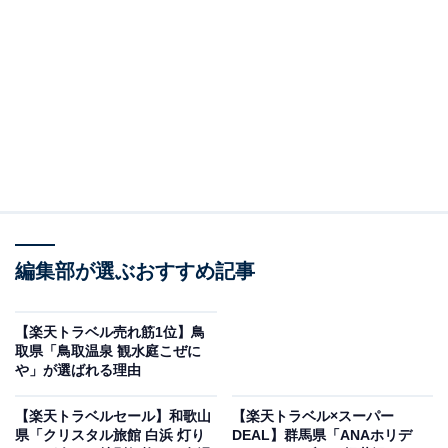
松島温泉 ホテル絶景の館（画像出典：楽天トラベル）
編集部が選ぶおすすめ記事
「松島温泉 ホテル絶景の館」は現在特別価格で宿泊可能
です。
【楽天トラベル売れ筋1位】鳥
取県「鳥取温泉 観水庭こぜに
や」が選ばれる理由
【楽天トラベルセール】和歌山
【楽天トラベル×スーパー
県「クリスタル旅館 白浜 灯り
DEAL】群馬県「ANAホリデ
楽天トラベルでホテルを見る