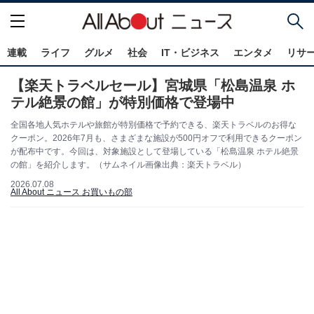
連載
ライフ
グルメ
社会
IT・ビジネス
エンタメ
リサ
【楽天トラベルセール】宮城県「松島温泉 ホ
テル絶景の館」が特別価格で登場中
全国各地人気ホテルや旅館が特別価格で予約できる、楽天トラベルのお得な
クーポン。2026年7月も、さまざまな施設が500円オフで利用できるクーポン
が配布中です。今回は、対象施設として登場している「松島温泉 ホテル絶景
の館」を紹介します。（サムネイル画像出典：楽天トラベル）
2026.07.08
All About ニュース お買いもの部