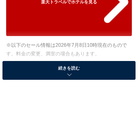
楽天トラベルでホテルを見る
※以下のセール情報は2026年7月8日10時現在のもので
す。料金の変更、満室の場合もあります。
※本記事で紹介している商品の購入やサービスの利用により、売上の一部が
続きを読む
オールアバウトに還元されることがあります。
「松島温泉 ホテル絶景の館」が500円オフで登
場！