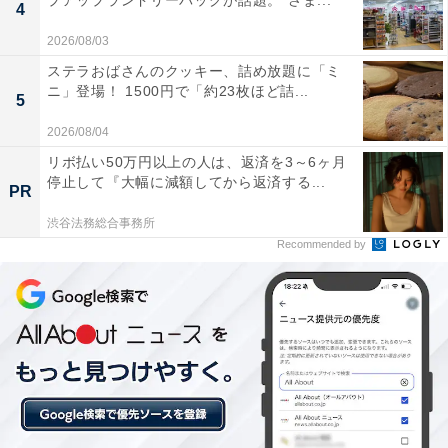
プアップランドリーバッグが話題。“さま...
4
2026/08/03
こちらもおすすめ
ステラおばさんのクッキー、詰め放題に「ミ
【楽天トラベルセール】兵庫県「湯村温泉 とみ
ニ」登場！ 1500円で「約23枚ほど詰...
や」が今だけ特別価格に！ 天神山の麓の高台に
5
佇む老舗の宿【7月7日】
2026/08/04
リボ払い50万円以上の人は、返済を3～6ヶ月
停止して『大幅に減額してから返済する...
PR
渋谷法務総合事務所
Recommended by