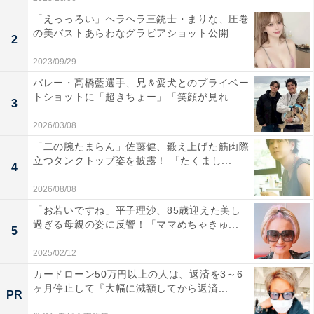
「えっっろい」ヘラヘラ三銃士・まりな、圧巻
の美バストあらわなグラビアショット公開...
2
2023/09/29
バレー・髙橋藍選手、兄＆愛犬とのプライベー
トショットに「超きちょー」「笑顔が見れ...
3
2026/03/08
「二の腕たまらん」佐藤健、鍛え上げた筋肉際
立つタンクトップ姿を披露！ 「たくまし...
4
2026/08/08
「お若いですね」平子理沙、85歳迎えた美し
過ぎる母親の姿に反響！「ママめちゃきゅ...
5
2025/02/12
カードローン50万円以上の人は、返済を3～6
ヶ月停止して『大幅に減額してから返済...
PR