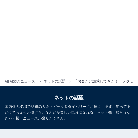
All About ニュース
ネットの話題
「お金だけ請求してきた！」フジモン、娘からお金を無心される!? 「正直こういう子供好きになれない」
ネットの話題
国内外のSNSで話題の人＆トピックをタイムリーにお届けします。知ってる
だけでちょっと得する、なんだか楽しい気分になれる、ネット発「知ら（な
きゃ）損」ニュースが盛りだくさん。