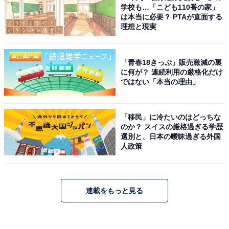
学校も…「こども110番の家」
は本当に必要？ PTAが直面する
理想と現実
「青春18きっぷ」販売激減の裏
に何が？ 連続利用の厳格化だけ
ではない「本当の理由」
「移民」に冷たいのはどっちな
のか？ スイスの厳格過ぎる学歴
選別と、日本の曖昧過ぎる外国
人政策
連載をもっと見る