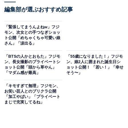
編集部が選ぶおすすめ記事
「緊張してまうんよねw」フジ
モン、次女との手つなぎショッ
ト公開「めちゃくちゃ可愛い娘
さん」「涙出る」
「BTSの人かとおもた」フジモ
「55歳になりました！」フジモ
ン、長女撮影のプライベートシ
ン、娘2人に囲まれた誕生日シ
ョット公開「頭から草やん」
ョット公開！ 「若い！」「幸せ
「マダム感が最高」
そう〜」
「キモすぎて無理」フジモン、
お笑い芸人とのプリクラ公開
「加工やばい」「プライベート
まじで充実してるね」