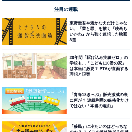
スを探している人には、おすすめの商品といえそうで
す。
注目の連載
あわせて読みたい
東野圭吾や湊かなえだけじゃな
い、「業と罪」を描く『映画ち
【Amazonお買い得情報】レジェンドウォー
いかわ』から強く連想した映画
カー「スーツケース」が特別価格で登場中
8選
【7月5日】
20年間「駆け込み実績ゼロ」の
学校も…「こども110番の家」
は本当に必要？ PTAが直面する
理想と現実
「青春18きっぷ」販売激減の裏
に何が？ 連続利用の厳格化だけ
ではない「本当の理由」
「移民」に冷たいのはどっちな
のか？ スイスの厳格過ぎる学歴