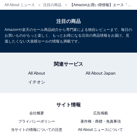
All About ニュース
注目の商品
【Amazonお買い得情報】エース「スーツケース」が特別価格で登場中【7月7日】
エース「フレットボード No.05434」
注目の商品
Amazonや楽天のセール商品紹介から専門家による独自レビューまで、毎日の
お買いものがもっと楽しく、もっとお得になる注目の商品情報をお届け。見
逃したくない大規模セールの情報も満載です。
関連サービス
[エース] スーツケース 双輪キャスター キャスターストッ
All About
All About Japan
パー キャリーケース フレットボード テラコッタ Lサイズ
100L
イチオシ
Amazonで見る
サイト情報
会社概要
広告掲載
エース「フォールズ No.06905」
プライバシーポリシー
著作権・商標・免責事項
当サイトの情報についての注意
All About ニュースについて