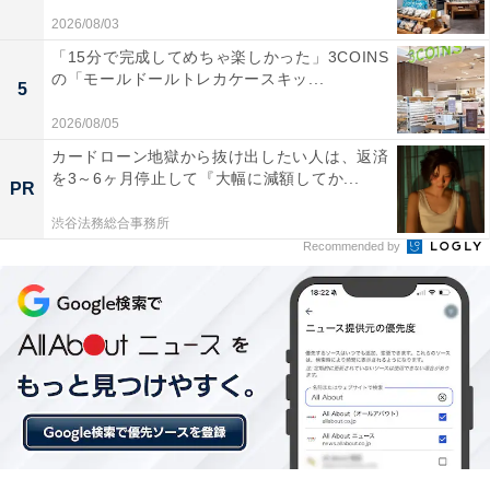
2026/08/03
「15分で完成してめちゃ楽しかった」3COINS
ドリンクホルダーが本当に便利で空港での待ち時間
の「モールドールトレカケースキッ...
5
や移動中の喉の潤しがとてもスムーズです
2026/08/05
カードローン地獄から抜け出したい人は、返済
を3～6ヶ月停止して『大幅に減額してか...
サイドフックにお土産の袋を掛けられるので両手が
PR
空いて移動のストレスが劇的に減りました
渋谷法務総合事務所
Recommended by
キャスターの転がりが非常に滑らかで荷物をたくさ
ん詰めても軽い力でスイスイ進めます
旅行や出張の移動時間をより快適でスマートに過ごした
い人や、実用的な便利機能を備えた頼れるキャリーケー