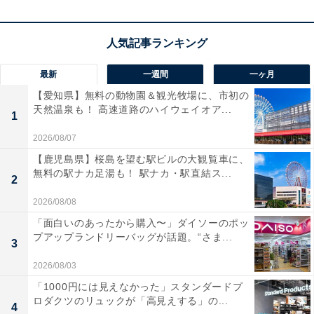
5泊〜7日程度の旅行や出張に最適な
容量63LのMサイズ
スーツケース
です。背面には移動時にサッとペットボト
ルやカップを置ける
便利な折り畳みドリンクホルダーを
搭載
しており、駅や空港での待ち時間を格段に快適にし
最新
一週間
一ヶ月
てくれます！
【愛知県】無料の動物園＆観光牧場に、市初の
天然温泉も！ 高速道路のハイウェイオア...
1
さらに、ちょっとしたお買い物袋などを掛けられる
サイ
2026/08/07
ドフック付き
で、手荷物が増えても身軽に移動できるの
【鹿児島県】桜島を望む駅ビルの大観覧車に、
が嬉しいですね。信頼のエースブランドならではの高い
無料の駅ナカ足湯も！ 駅ナカ・駅直結ス...
2
耐久性と使い勝手の良さで、旅の移動が驚くほどスマー
2026/08/08
トに整います。
「面白いのあったから購入〜」ダイソーのポッ
プアップランドリーバッグが話題。“さま...
3
エースのスーツケース「ベベル No.05682」の口コミ
は？
2026/08/03
「1000円には見えなかった」スタンダードプ
エースのスーツケース「ベベル No.05682」には以下の
ロダクツのリュックが「高見えする」の...
4
ような口コミが寄せられています。