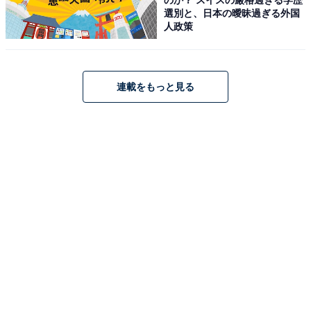
選別と、日本の曖昧過ぎる外国
人政策
【今日チェックしたい】エースの人気商品5選
連載をもっと見る
エース「エスカレラ No.05652」
エース スーツケース mサイズ 5泊6日 6泊7日 62L/71L 容
量拡張機能 フロントオープン 4kg キャリーケース キャリ
ーバッグ エスカレラ No.05652
Amazonで見る