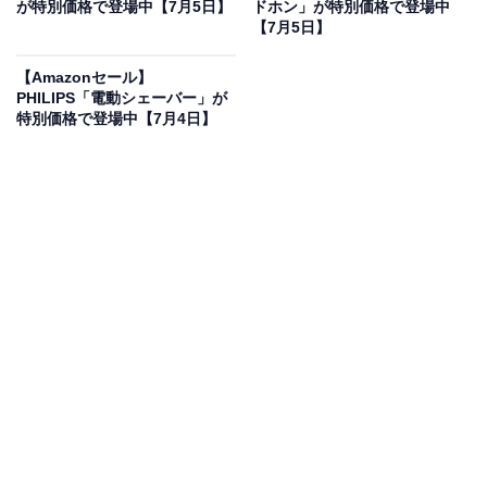
フで登場
が特別価格で登場中【7月5日】
ドホン」が特別価格で登場中
【7月5日】
【Amazonセール】
PHILIPS「電動シェーバー」が
特別価格で登場中【7月4日】
エース スーツケース mサイズ 5泊6日 6泊7日 63L 折り畳
みドリンクホルダー付 サイドフック付 4.3kg キャリーケ
ース キャリーバッグ ベベル No.05682
Amazonで見る
エースのスーツケース「ベベル No.05682」は現在30％
オフの特別価格・税込1万7710円で販売中です。
この商品のおすすめポイントは？