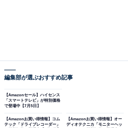
※以下のセール情報は7月7日17時45分現在のものです。
値段の変更、売り切れの場合もあります。
この記事の執筆者：
All About ニュース お買
いもの部
編集部が選ぶおすすめ記事
Amazonのセール商品から売れ筋ランキングまで、毎日のお買いも
のがもっと楽しく、もっとお得になる情報をお届け。編集部員によ
る独自レビューなど、ここでしか手に入らない情報も満載です。
...続きを読む
【Amazonセール】ハイセンス
「スマートテレビ」が特別価格
※本記事で紹介している商品の購入やサービスの利用により、売上の一部が
で登場中【7月5日】
オールアバウトに還元されることがあります。
【Amazonお買い得情報】コム
【Amazonお買い得情報】オー
エースの「スーツケース」が限定価格に！ 30％オ
テック「ドライブレコーダー」
ディオテクニカ「モニターヘッ