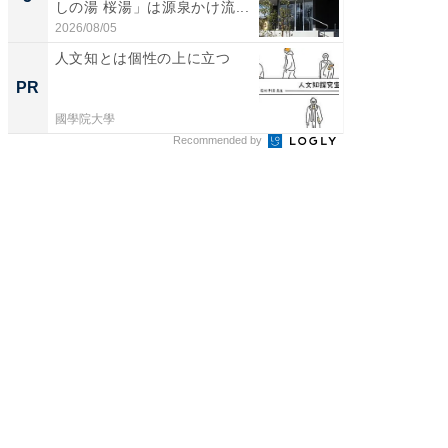
しの湯 桜湯」は源泉かけ流...
は和の
が...
2026/08/05
2026/08/0
人文知とは個性の上に立つ
八つの
マタノ
PR
PR
國學院大學
國學院大
Recommended by