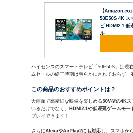
【Amazon.c
50E50S 4
ビ HDMI2.1 
ル
ハイセンスのスマートテレビ「50E50S」は現在
ムセールの終了時期は明らかにされておらず、
この商品のおすすめポイントは？
大画面で高精細な映像を楽しめる
50V型の4K
いるだけでなく、
HDMI2.1や低遅延ゲームモ
プレイできます！
さらに
AlexaやAirPlay2にも対応
し、スマホか