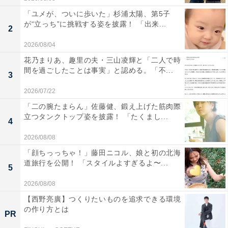
「ユメが、ついに歩いた」杉浦太陽、第5子
が“立っち”に挑戦する姿を披露！ 「出来...
2
2026/08/04
花乃まりあ、趣里の夫・三山凌輝と「二人で時
間を過ごしたことは事実」と認める。「不...
3
2026/07/22
「二の腕たまらん」佐藤健、鍛え上げた筋肉際
立つタンクトップ姿を披露！ 「たくまし...
4
2026/08/08
「顔ちっっちゃ！」藤田ニコル、娘と初の北海
道旅行を公開！ 「スタイルよすぎるよ〜...
5
2026/08/08
【西野亮廣】つくりたいものを追求できる環境
の作り方とは
PR