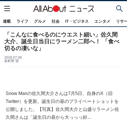
連載
ライフ
グルメ
社会
IT・ビジネス
エンタメ
リサ
「こんなに食べるのにウエスト細い」佐久間
大介、誕生日当日にラーメン二郎へ！ 「食べ
切るの凄いな」
2026.07.06
多町野 望
Snow Manの佐久間大介さんは7月5日、自身のX（旧
Twitter）を更新。誕生日の昼のプライベートショットを
公開しました。【写真】佐久間大介と山盛りラーメン佐
久間さんは「誕生日の昼から大っっっ好...