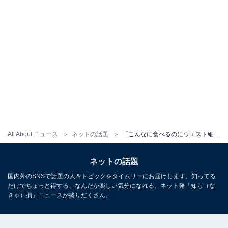
All About ニュース
ネットの話題
「こんなに食べるのにウエスト細い」佐久間大介、誕生日当日にラーメン二郎へ！ 「食べ切るの凄いな」
ネットの話題
国内外のSNSで話題の人＆トピックをタイムリーにお届けします。知ってる
だけでちょっと得する、なんだか楽しい気分になれる、ネット発「知ら（な
きゃ）損」ニュースが盛りだくさん。