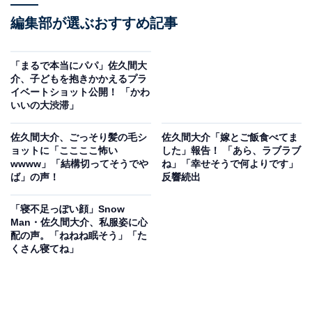
編集部が選ぶおすすめ記事
「まるで本当にパパ」佐久間大
介、子どもを抱きかかえるプラ
イベートショット公開！ 「かわ
いいの大渋滞」
佐久間大介、ごっそり髪の毛シ
佐久間大介「嫁とご飯食べてま
ョットに「ここここ怖い
した」報告！ 「あら、ラブラブ
wwww」「結構切ってそうでや
ね」「幸せそうで何よりです」
ば」の声！
反響続出
「寝不足っぽい顔」Snow
Man・佐久間大介、私服姿に心
配の声。「ねねね眠そう」「た
くさん寝てね」