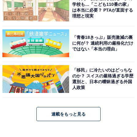
学校も…「こども110番の家」
は本当に必要？ PTAが直面する
理想と現実
「青春18きっぷ」販売激減の裏
に何が？ 連続利用の厳格化だけ
ではない「本当の理由」
「移民」に冷たいのはどっちな
のか？ スイスの厳格過ぎる学歴
選別と、日本の曖昧過ぎる外国
人政策
連載をもっと見る