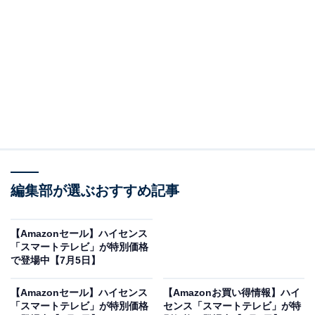
※以下のセール情報は7月6日20時現在のものです。値段
の変更、売り切れの場合もあります。
この記事の執筆者：
All About ニュース お買
編集部が選ぶおすすめ記事
いもの部
Amazonのセール商品から売れ筋ランキングまで、毎日のお買いも
【Amazonセール】ハイセンス
のがもっと楽しく、もっとお得になる情報をお届け。編集部員によ
「スマートテレビ」が特別価格
る独自レビューなど、ここでしか手に入らない情報も満載です。
...続きを読む
で登場中【7月5日】
※本記事で紹介している商品の購入やサービスの利用により、売上の一部が
【Amazonセール】ハイセンス
【Amazonお買い得情報】ハイ
オールアバウトに還元されることがあります。
「スマートテレビ」が特別価格
センス「スマートテレビ」が特