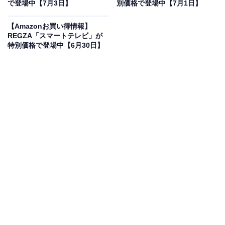
で登場中【7月3日】
別価格で登場中【7月1日】
ハイセンスの「スマートテレビ」が“今だけ”の限
定価格に！ 15％オフで登場
【Amazonお買い得情報】
REGZA「スマートテレビ」が
特別価格で登場中【6月30日】
【Amazon.co.jp限定】ハイセンス【3年保証】50V型
50E60S 4K 量子ドット 倍速パネル 144Hz VRR ゲームモ
ード ネット動画 スマート ダブル録画 チューナー内蔵
Alexa AirPlay2 液晶 テレビ
Amazonで見る
ハイセンスのスマートテレビ「50E60S」は現在15％オ