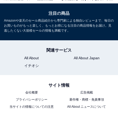
注目の商品
Amazonや楽天のセール商品紹介から専門家による独自レビューまで、毎日の
お買いものがもっと楽しく、もっとお得になる注目の商品情報をお届け。見
逃したくない大規模セールの情報も満載です。
【Amazon.co.jp限定】ハイセンス【3年保証】55V型
関連サービス
55E80S 4K Mini LED PRO 2.1.2ch 量子ドット 倍速パネ
ル ネット動画 スマート 2画面 ダブル録画 チューナー内蔵
All About
All About Japan
165Hz ゲームモード Alexa AirPlay2 液晶 テレビ
イチオシ
Amazonで見る
サイト情報
ハイセンス「24A4N」
会社概要
広告掲載
プライバシーポリシー
著作権・商標・免責事項
当サイトの情報についての注意
All About ニュースについて