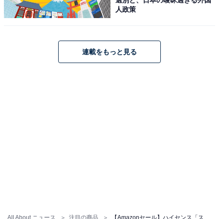
人政策
ハイセンス「65E50R」
連載をもっと見る
【Amazon.co.jp限定】ハイセンス【3年保証】65V型
65E50R 4K スマート Wチューナー内蔵 ネット動画 液晶
テレビ HDMI2.1 低遅延ゲームモード Alexa AirPlay2
2025年モデル
Amazonで見る
ハイセンス「55E80S」
All About ニュース
注目の商品
【Amazonセール】ハイセンス「スマートテレビ」が特別価格で登場中【7月6日】