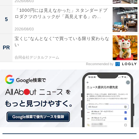
2026/08/03
方で、「音質は少し物足りない」という声も。ゲームを
本格的にプレイしたい人や、多彩なネット動画を大画面
「1000円には見えなかった」スタンダードプ
ロダクツのリュックが「高見えする」の...
で堪能したい人には、おすすめの商品といえそうです。
5
2026/08/03
あわせて読みたい
宝くじ“なんとなく”で買っている限り変わらな
【Amazonセール】Anker「急速充電器」が
い
PR
特別価格で登場中【1月5日】
合同会社デジタルファーム
Recommended by