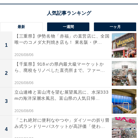
フの特別価格・税込8万4800円で販売中。タイムセール
の終了時期は明らかにされておらず、
在庫がなくなり次
第終了する可能性もあります
。
最新
一週間
一ヶ月
【三重県】伊勢名物「赤福」の直営店に、全国
この商品のおすすめポイントは？
唯一のコメダ大判焼き店も！ 東名阪・伊...
1
50V型の大画面で、鮮やかな色彩を再現する量子ドット
2026/08/06
技術を搭載した4K液晶テレビです。144Hzの倍速パネル
【千葉県】918㎡の県内最大級マーケットか
ら、廃校をリノベした直売所まで。ファー...
やVRRに対応したゲームモードを備えており、動きの激
2
しいゲームやスポーツも滑らかな映像で楽しめます！ 豊
2026/08/06
富なネット動画に対応し、AlexaやAirPlay2でのスマート
立山連峰と富山湾を望む展望風呂に、水深333
な操作も魅力ですね。安心の3年保証も嬉しいポイント
mの海洋深層水風呂。富山県の人気日帰...
3
です。
2026/08/06
「これ絶対に便利なやつや」ダイソーの折り畳
ユーザーからは「ゲームの動きがとにかく滑らか」「大
み式ランドリーバスケットが高評価「使わ...
4
画面で配信を楽しめる」という声があがっています。一