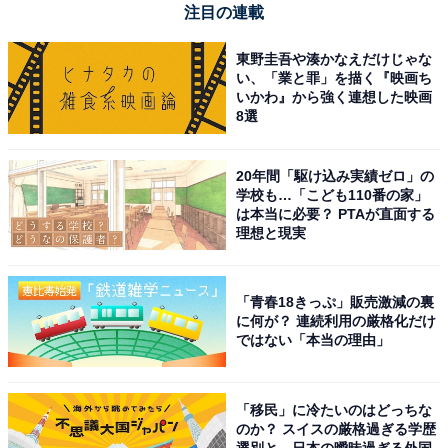
注目の連載
東野圭吾や湊かなえだけじゃな
い、「業と罪」を描く『映画ち
【今日チェックしたい】ハイセンスの人気商品5選
いかわ』から強く連想した映画
8選
ハイセンス「55E7N」
20年間「駆け込み実績ゼロ」の
学校も…「こども110番の家」
は本当に必要？ PTAが直面する
理想と現実
「青春18きっぷ」販売激減の裏
に何が？ 連続利用の厳格化だけ
【Amazon.co.jp限定】ハイセンス【3年保証】55V型
ではない「本当の理由」
55E7N 4K 量子ドット 倍速パネル 144Hz VRR ゲームモー
ド ネット動画 スマート ダブル録画 チューナー内蔵 Alexa
AirPlay2 液晶 テレビ
「移民」に冷たいのはどっちな
Amazonで見る
のか？ スイスの厳格過ぎる学歴
選別と、日本の曖昧過ぎる外国