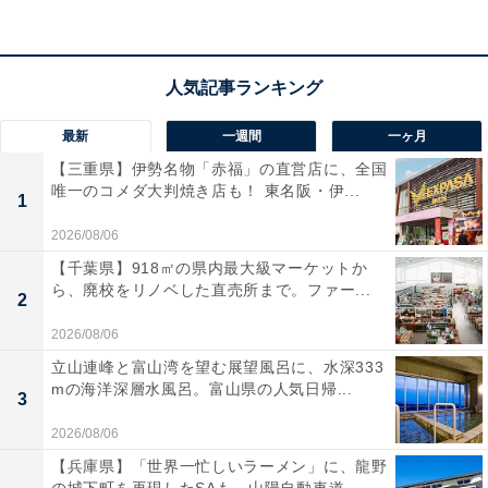
丸一日音楽を楽しめます。高い防水・防塵性能を備えて
いるため、アウトドアやキッチン、プールサイドでも安
心して使用できるのが魅力ですね。
最新
一週間
一ヶ月
ユーザーからは「重低音が響いて最高」「バッテリーが
【三重県】伊勢名物「赤福」の直営店に、全国
本当に長持ちする」という声があがっています。一方
唯一のコメダ大判焼き店も！ 東名阪・伊...
で、「持ち運ぶには少し重さを感じる」という声も。外
1
でも本格的な音質を楽しみたい人や、タフに使えるスピ
2026/08/06
ーカーを探している人には、おすすめの商品といえそう
【千葉県】918㎡の県内最大級マーケットか
ら、廃校をリノベした直売所まで。ファー...
です。
2
2026/08/06
あわせて読みたい
立山連峰と富山湾を望む展望風呂に、水深333
【Amazonお買い得情報】Bose「スマートサ
mの海洋深層水風呂。富山県の人気日帰...
3
ウンドバー」が特別価格で登場中【2月6日】
2026/08/06
【兵庫県】「世界一忙しいラーメン」に、龍野