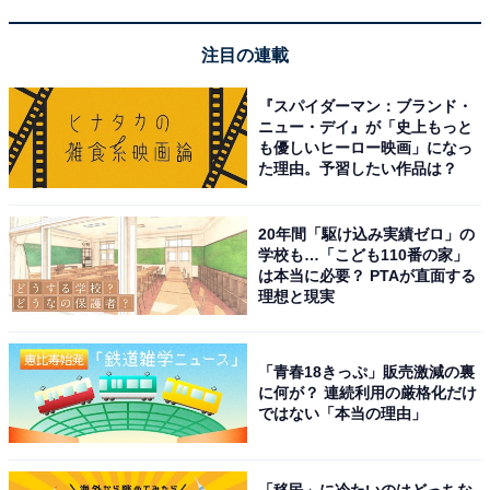
注目の連載
Bose SoundLink Home Bluetooth Speaker ワイヤレス
『スパイダーマン：ブランド・
Bluetooth スピーカー 最長9時間連続再生 音声アシスタ
ニュー・デイ』が「史上もっと
ント USB-C音声入力対応 クールグレー
も優しいヒーロー映画」になっ
た理由。予習したい作品は？
Amazonで見る
20年間「駆け込み実績ゼロ」の
学校も…「こども110番の家」
BOSE「SoundLink Micro LE（第2世代）」
は本当に必要？ PTAが直面する
理想と現実
「青春18きっぷ」販売激減の裏
に何が？ 連続利用の厳格化だけ
ではない「本当の理由」
Bose SoundLink Micro Portable Speaker LE（第２世
代） 最長12時間連続再生 防水・防塵仕様 Bluetooth 小型
「移民」に冷たいのはどっちな