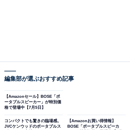
※以下のセール情報は7月6日17時45分現在のものです。
値段の変更、売り切れの場合もあります。
※本記事で紹介している商品の購入やサービスの利用により、売上の一部が
オールアバウトに還元されることがあります。
編集部が選ぶおすすめ記事
BOSEの「ポータブルスピーカー」が“今だけ”の
限定価格に！ 23％オフで登場
【Amazonセール】BOSE「ポ
ータブルスピーカー」が特別価
格で登場中【7月5日】
コンパクトでも驚きの臨場感。
【Amazonお買い得情報】
JVCケンウッドのポータブルス
BOSE「ポータブルスピーカ