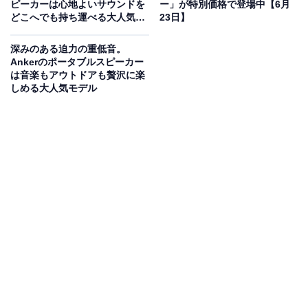
ピーカーは心地よいサウンドを
ー」が特別価格で登場中【6月
どこへでも持ち運べる大人気モ
23日】
デル
Bose SoundLink Plus Portable Bluetooth Speaker 最
深みのある迫力の重低音。
長20時間連続再生 長寿命バッテリー 防水・防塵 アウトド
Ankerのポータブルスピーカー
ア スピーカー ブラック
は音楽もアウトドアも贅沢に楽
しめる大人気モデル
Amazonで見る
BOSEのポータブルスピーカー「SoundLink Plus」は現
在23％オフの特別価格・税込3万600円で販売中。タイム
セールの終了時期は明らかにされておらず、
在庫がなく
なり次第終了する可能性もあります
。
この商品のおすすめポイントは？
Boseならではの迫力あるサウンドを、どこへでも持ち運
べるポータブルスピーカー。最長20時間の連続再生が可
能な長寿命バッテリーを搭載しており、充電を気にせず