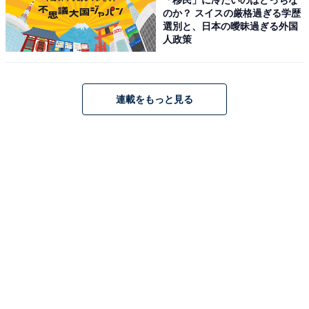
アウトドア スピーカー ペタルピンク
のか？ スイスの厳格過ぎる学歴
選別と、日本の曖昧過ぎる外国
Amazonで見る
人政策
BOSE「Portable Smart Speaker」
連載をもっと見る
Bose Portable Smart Speaker ポータブル スマートスピ
ーカー Bluetooth, Wi-Fi接続 マイク付 最大12時間 再生
防滴 11.9 cm (W) x 19.15 cm (H) x 10.4 cm (D) 1.06 kg
Amazon Alexa搭載 ラックスシルバー
Amazonで見る