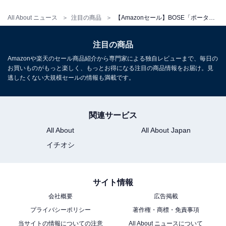
All About ニュース
注目の商品
【Amazonセール】BOSE「ポータブルスピーカー」が特別価格で登場中【7月6日】
BOSE「SoundLink Max」
注目の商品
Amazonや楽天のセール商品紹介から専門家による独自レビューまで、毎日の
お買いものがもっと楽しく、もっとお得になる注目の商品情報をお届け。見
逃したくない大規模セールの情報も満載です。
関連サービス
Bose SoundLink Max Portable Speaker 大型
Bluetooth ポータブル スピーカー ワイヤレス 防水 最長
All About
All About Japan
20時間連続再生 USB-C 3.5 mm AUX入力対応 ブラック
イチオシ
Amazonで見る
サイト情報
BOSE「SoundLink Flex (第2世代)」
会社概要
広告掲載
プライバシーポリシー
著作権・商標・免責事項
当サイトの情報についての注意
All About ニュースについて