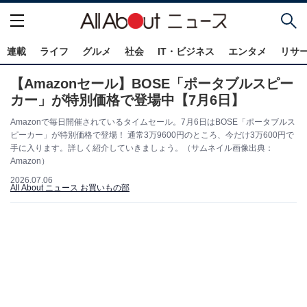
連載
ライフ
グルメ
社会
IT・ビジネス
エンタメ
リサ
【Amazonセール】BOSE「ポータブルスピー
カー」が特別価格で登場中【7月6日】
Amazonで毎日開催されているタイムセール。7月6日はBOSE「ポータブルス
ピーカー」が特別価格で登場！ 通常3万9600円のところ、今だけ3万600円で
手に入ります。詳しく紹介していきましょう。（サムネイル画像出典：
Amazon）
2026.07.06
All About ニュース お買いもの部