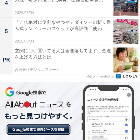
の城下町を再現したSAも。山陽自動車道...
4
2026/08/04
「これ絶対に便利なやつや」ダイソーの折り畳
み式ランドリーバスケットが高評価「使わ...
5
2026/08/03
玄関に〇〇置いてる人は金運落ちてます…金運
を上げる方法とは
PR
合同会社デジタルファーム
Recommended by
【今日チェックしたい】BOSEの人気商品5選
BOSE「SoundLink Home」