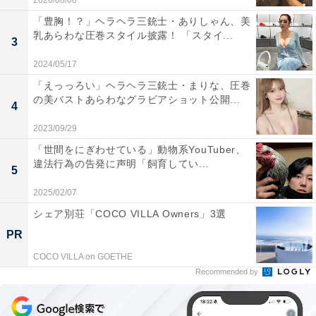
2026/08/08
「豊胸！？」ヘラヘラ三銃士・ありしゃん、美
乳あらわな圧巻スタイル披露！ 「スタイ...
3
2024/05/17
「えっっろい」ヘラヘラ三銃士・まりな、圧巻
の美バストあらわなグラビアショット公開...
4
2023/09/29
「世間をにぎわせている」動物系YouTuber、
違法行為の告発に声明「飼育してい...
5
2025/02/07
シェア別荘「COCO VILLA Owners」3選
PR
COCO VILLA on GOETHE
Recommended by