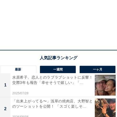
最新
一週間
一ヶ月
水原希子、恋人とのラブラブショットに反響！
交際3年も報告「幸せそうで嬉しい」「...
1
2025/07/28
「出来上がってる〜」浅草の焼肉店、大野智と
のツーショットを公開！ 「スゴく楽しそ...
2