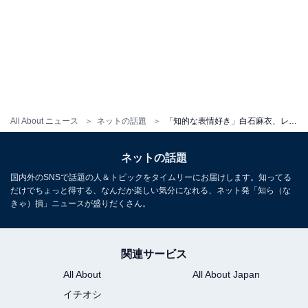
All About ニュース
ネットの話題
「知的な表情好き」白石麻衣、レモンカラーコーデでパリの街を歩く姿に「絵になる！」「可愛すぎる」の声
ネットの話題
国内外のSNSで話題の人＆トピックをタイムリーにお届けします。知ってる
だけでちょっと得する、なんだか楽しい気分になれる、ネット発「知ら（な
きゃ）損」ニュースが盛りだくさん。
関連サービス
All About
All About Japan
イチオシ