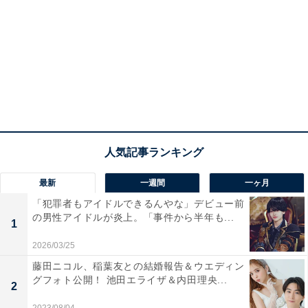
最新
一週間
一ヶ月
「犯罪者もアイドルできるんやな」デビュー前
の男性アイドルが炎上。「事件から半年も...
1
2026/03/25
藤田ニコル、稲葉友との結婚報告＆ウエディン
グフォト公開！ 池田エライザ＆内田理央...
2