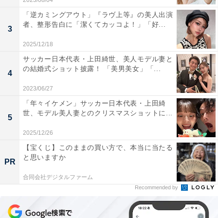
2023/08/04
「逆カミングアウト」『ラヴ上等』の美人出演
者、整形告白に「潔くてカッコよ！」「好...
3
2025/12/18
サッカー日本代表・上田綺世、美人モデル妻と
の結婚式ショット披露！ 「美男美女」「...
4
2023/06/27
「年々イケメン」サッカー日本代表・上田綺
世、モデル美人妻とのクリスマスショットに...
5
2025/12/26
【宝くじ】このままの買い方で、本当に当たる
と思いますか
PR
合同会社デジタルファーム
Recommended by