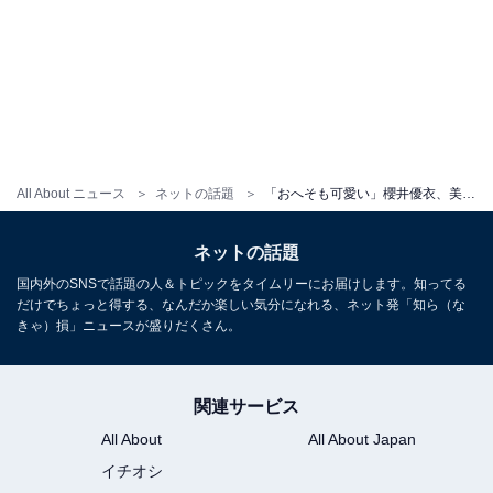
All About ニュース
ネットの話題
「おへそも可愛い」櫻井優衣、美デコルテ＆おなか見えオフショットに「革命的なビジュアル」「美女すぎ」
ネットの話題
国内外のSNSで話題の人＆トピックをタイムリーにお届けします。知ってる
だけでちょっと得する、なんだか楽しい気分になれる、ネット発「知ら（な
きゃ）損」ニュースが盛りだくさん。
関連サービス
All About
All About Japan
イチオシ