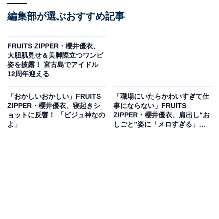
編集部が選ぶおすすめ記事
FRUITS ZIPPER・櫻井優衣、
大胆肌見せ＆美脚際立つワンピ
姿を披露！ 宮古島でアイドル
12周年迎える
「おかしいおかしい」FRUITS
「職場にいたらかわいすぎて仕
ZIPPER・櫻井優衣、寝起きシ
事にならない」FRUITS
ョットに反響！ 「ビジュ神なの
ZIPPER・櫻井優衣、肩出し“お
よ」
しごと”姿に「メロすぎる」反
響