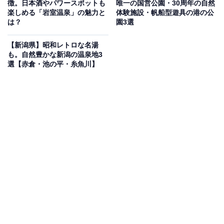
徴。日本酒やパワースポットも
唯一の国営公園・30周年の自然
の道の駅として親しまれています。館内で一番の目玉
楽しめる「岩室温泉」の魅力と
体験施設・帆船型遊具の港の公
は、日本三大花火のひとつに数えられる「長岡花火」を
は？
園3選
大迫力の音と映像で体感できるドームシアター。1階の
【新潟県】昭和レトロな名湯
無料展示室では、原寸大の花火玉や花火筒の展示、体を
も。自然豊かな新潟の温泉地3
動かして遊べる花火ゲームなども楽しめ、大人から子ど
選【赤倉・池の平・糸魚川】
もまで飽きずに過ごせます。
フードコートやレストランでは地元食材を使ったご当地
グルメが味わえるほか、新潟県内16の酒蔵の日本酒を試
飲できるコーナーがある「越後長岡御貢屋」など、長岡
ならではのお土産探しも充実。2025年9月からはETC2.0
搭載車限定で高速道路の一時退出にも対応しており、ド
ライブ途中の立ち寄りスポットとしても便利です。
「ながおか花火館」の口コミは？