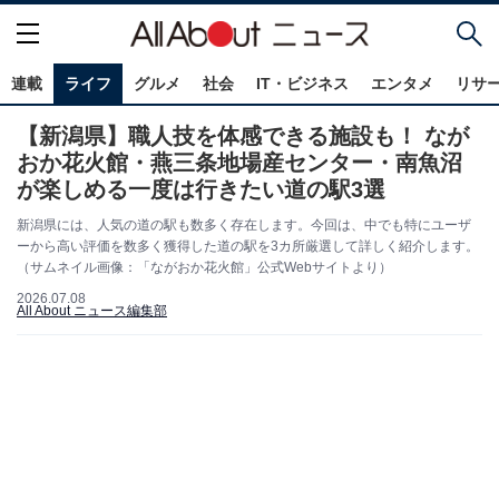
連載
ライフ
グルメ
社会
IT・ビジネス
エンタメ
リサ
【新潟県】職人技を体感できる施設も！ なが
おか花火館・燕三条地場産センター・南魚沼
が楽しめる一度は行きたい道の駅3選
新潟県には、人気の道の駅も数多く存在します。今回は、中でも特にユーザ
ーから高い評価を数多く獲得した道の駅を3カ所厳選して詳しく紹介します。
（サムネイル画像：「ながおか花火館」公式Webサイトより）
2026.07.08
All About ニュース編集部