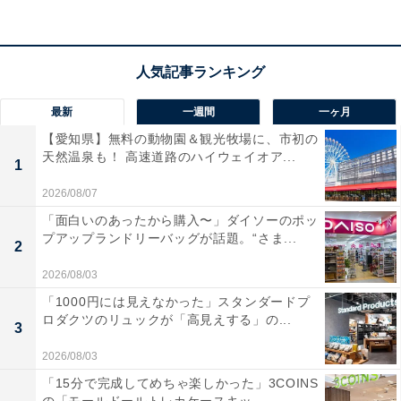
花火館と道の駅が一体になった施設で、駐車場も広
く清潔。無料の展示室だけでも花火の迫力を体感で
き、子どもと一緒に楽しめた。
最新
一週間
一ヶ月
フードコートのクオリティが高く、お土産棟と地場
【愛知県】無料の動物園＆観光牧場に、市初の
天然温泉も！ 高速道路のハイウェイオア...
産品売り場の2カ所で買い物ができるため、半日い
1
ても飽きない。
2026/08/07
「面白いのあったから購入〜」ダイソーのポッ
プアップランドリーバッグが話題。“さま...
2
「ながおか花火館」のアクセス・営業時間
2026/08/03
所在地：940-2121 新潟県長岡市喜多町707
「1000円には見えなかった」スタンダードプ
ロダクツのリュックが「高見えする」の...
アクセス：関越自動車道 長岡ICから国道8号を新潟方面
3
へ約3分
2026/08/03
営業時間：長岡花火ミュージアム10:00～17:30、地場産
「15分で完成してめちゃ楽しかった」3COINS
品等販売スペース10:00～17:30、フードコート10:30～