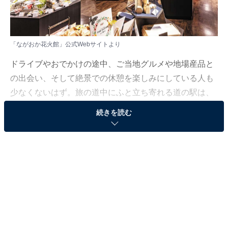
「ながおか花火館」公式Webサイトより
ドライブやおでかけの途中、ご当地グルメや地場産品と
の出会い、そして絶景での休憩を楽しみにしている人も
少なくないはず。旅の道中にふと立ち寄れる道の駅は、
その土地の魅力をぎゅっと味わえる特別な場所ですよ
続きを読む
ね。とはいえ近年は個性豊かな道の駅も数多く、どこに
行けばよいか迷ってしまう……そんな思いを抱えている
人もいるのではないでしょうか。
そんな人に向けて、All About ニュース編集部が厳選し
た、人気かつ評価の高い新潟県の道の駅を3カ所紹介し
ます。