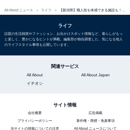
All About ニュース
ライフ
【新潟県】職人技を体感できる施設も！ ながおか花火館・燕三条地場産センター・南魚沼が楽しめる一度は行きたい道の駅3選
「燕三条地場産センター」のアクセス・営業時間
ライフ
所在地：955-0092 新潟県三条市須頃1丁目17番地
話題の生活雑貨やファッション、お出かけスポット情報など、暮らしがもっ
アクセス：JR上越新幹線「燕三条駅」より徒歩約5分／
と楽しく、豊かになるヒントが満載。編集部が独自調査した、気になる他人
北陸自動車道「三条燕IC」より車で約5分
のライフスタイル事情も公開しています。
営業時間：9:30～17:30（施設により異なる。レストラン
は11:30～15:00・18:00～23:00）
関連サービス
定休日：毎月第1水曜日、年末年始（12月29日～1月3
All About
All About Japan
日）
イチオシ
駐車場：大型バス6台・普通車約119～350台（資料によ
り表記に差あり、正確な台数は要確認）
主な施設：物産館、イタリアンレストラン
サイト情報
「Tsubamesanjo Bit 燕三条本店」、観光情報コーナー、
会社概要
広告掲載
EVステーション、レンタサイクル
プライバシーポリシー
著作権・商標・免責事項
当サイトの情報についての注意
All About ニュースについて