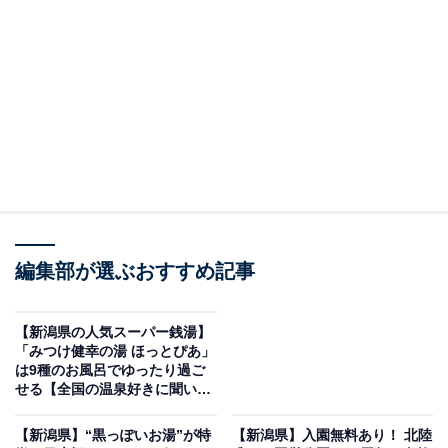
※2026年6月時点で、Googleクチコミの平均評価が3.5超
えの道の駅を紹介しています
この記事の執筆者：
All About ニュース編集
部
「All About ニュース」は、ネットの話題から世の中の動きまで、暮
らしの中にあふれる「なぜ？」「どうして？」を分かりやすく伝え
るAll About発のニュースメディアです。お金や仕事、恋愛、ITに関
...続きを読む
する疑問に対して専門家が分かりやすく回答するほか、エンタメ情
報やSNSで話題のトピックスを紹介しています。
編集部が選ぶおすすめ記事
道の駅「ながおか花火館」は花火を一年中体感で
きるスポット｜長岡市
【新潟県の人気スーパー銭湯】
「みつけ健幸の湯 ほっとぴあ」
は9種のお風呂でゆったり過ご
関越自動車道・長岡ICから車で約3分、国道8号沿いに位
せる【全国の温泉好きに聞い
置する「道の駅ながおか花火館」。令和2年9月に誕生し
た】
た比較的新しい施設で、長岡の魅力を発信する次世代型
【新潟県】“黒っぽいお湯”が特
【新潟県】入園無料あり！ 北陸