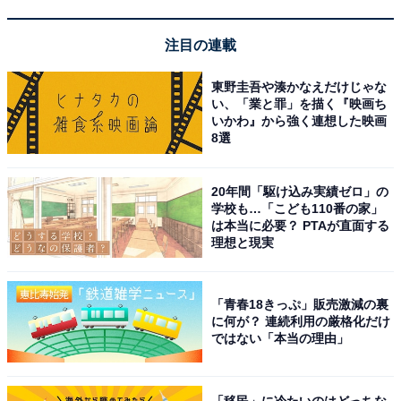
注目の連載
東野圭吾や湊かなえだけじゃな
い、「業と罪」を描く『映画ち
いかわ』から強く連想した映画
8選
道の駅「燕三条地場産センター」は職人技を体感
できるスポット｜三条市
20年間「駆け込み実績ゼロ」の
学校も…「こども110番の家」
JR上越新幹線「燕三条駅」から徒歩約5分、北陸自動車
は本当に必要？ PTAが直面する
理想と現実
道「三条燕IC」からも約5分とアクセスに優れた「道の
駅 燕三条地場産センター」。日本有数の金物産地として
知られる燕三条地域の技術力を発信する拠点で、物産館
「青春18きっぷ」販売激減の裏
に何が？ 連続利用の厳格化だけ
には包丁や金属洋食器、鎚起銅器、キッチン用品など約
ではない「本当の理由」
1万点もの製品がずらり。免税対応もしており、海外か
らの旅行者にも人気です。
「移民」に冷たいのはどっちな