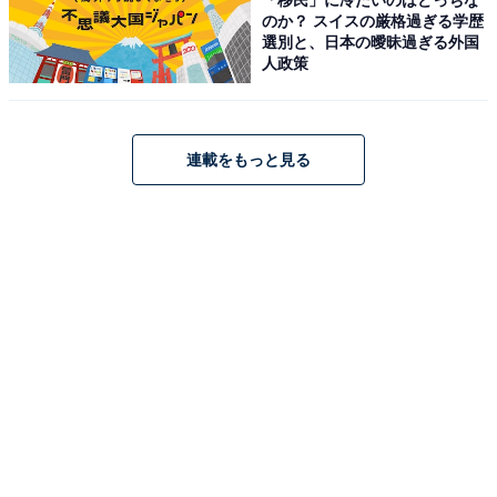
のか？ スイスの厳格過ぎる学歴
不定期で開催される職人による実演イベントや、スプー
選別と、日本の曖昧過ぎる外国
ン磨き・包丁研ぎといった体験教室も見どころのひと
人政策
つ。館内には5Dルームを備えたイタリアンレストラン
「Tsubamesanjo Bit 燕三条本店」も併設され、燕三条産
の食材と職人の手がけたカトラリーで、食からもものづ
連載をもっと見る
くりの魅力を味わえます。
「燕三条地場産センター」の口コミは？
見たことのないキッチン用品や刃物が多く、展示を
眺めているだけで長時間楽しめた。
職人の技術力の高さを実感できる商品が揃い、贈り
物や自分用のお土産選びに満足した。