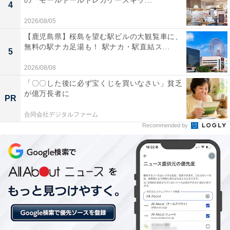
の「モールドールトレカケースキッ...
4
18:00（店舗により異なる。要確認）
2026/08/05
定休日：長岡花火ミュージアムのみ水曜（祝日の場合は
【鹿児島県】桜島を望む駅ビルの大観覧車に、
翌日以降の平日）、年末年始
無料の駅ナカ足湯も！ 駅ナカ・駅直結ス...
5
駐車場：詳細台数は要確認（大型・普通車ともに駐車
2026/08/08
可）
主な施設：長岡花火ミュージアム（ドームシアター）、
「〇〇した後に必ず宝くじを買いなさい」貧乏
が億万長者に
フードコート「ながおかKitchen」、地場産品等販売スペ
PR
ース「越後長岡御貢屋」、農産物直売所、日本海おさか
合同会社デジタルファーム
な市場
Recommended by