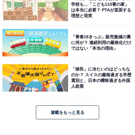
学校も…「こども110番の家」
は本当に必要？ PTAが直面する
理想と現実
「青春18きっぷ」販売激減の裏
に何が？ 連続利用の厳格化だけ
ではない「本当の理由」
「移民」に冷たいのはどっちな
のか？ スイスの厳格過ぎる学歴
選別と、日本の曖昧過ぎる外国
人政策
連載をもっと見る