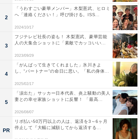
「うわすごい豪華メンバー」木梨憲武、ヒロミ
へ「連絡ください！」呼び掛ける。ISS...
2
2024/10/17
フジテレビ社長の姿も！ 木梨憲武、豪華芸能
人の大集合ショットに「素敵でカッコいい...
3
2023/09/29
「がんばって生きてくれました」氷川きよ
し、“パートナー”の命日に思い。「私の身体...
4
2025/02/17
「涙出た」サッカー日本代表、炎上騒動の美人
妻との幸せ家族ショットに反響！ 「最高...
5
2026/08/07
リボ払い50万円以上の人は、返済を3～6ヶ月
停止して『大幅に減額してから返済する...
PR