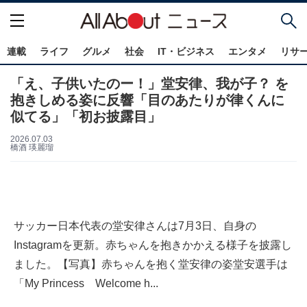
連載
ライフ
グルメ
社会
IT・ビジネス
エンタメ
リサ
「え、子供いたのー！」堂安律、我が子？ を
抱きしめる姿に反響「目のあたりが律くんに
似てる」「初お披露目」
2026.07.03
橋酒 瑛麗瑠
サッカー日本代表の堂安律さんは7月3日、自身の
Instagramを更新。赤ちゃんを抱きかかえる様子を披露し
ました。【写真】赤ちゃんを抱く堂安律の姿堂安選手は
「My Princess Welcome h...