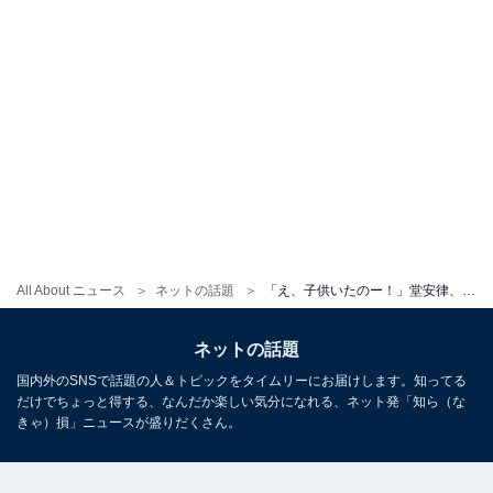
All About ニュース
ネットの話題
「え、子供いたのー！」堂安律、我が子？ を抱きしめる姿に反響「目のあたりが律くんに似てる」「初お披露目」
ネットの話題
国内外のSNSで話題の人＆トピックをタイムリーにお届けします。知ってる
だけでちょっと得する、なんだか楽しい気分になれる、ネット発「知ら（な
きゃ）損」ニュースが盛りだくさん。