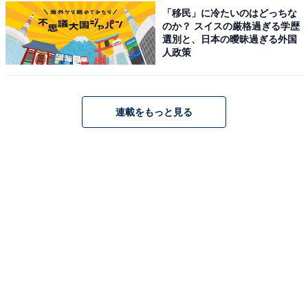
「移民」に冷たいのはどっちな
「サウナタロトヤマ（Sauna Talo Toyama）」公式Webサイトより
のか？ スイスの厳格過ぎる学歴
選別と、日本の曖昧過ぎる外国
フィンランド語で「家」を意味する「Talo」の名の通
人政策
り、温かみのある北欧風の空間が魅力の施設です。セル
フロウリュが楽しめる「ピエニサウナ」や、地下水かけ
流しの水風呂、電気風呂やエステバスを完備。カフェ・
連載をもっと見る
レストランやヒュッゲラウンジもあり、ゆっくりと寛げ
ます。
営業時間
6:00〜深夜0:00（最終受付23:30）
定休日：公式サイトをご確認ください
アクセス
所在地：富山県富山市粟島町1-2-35
アクセス：富山地鉄富山港線「越中中島駅」より徒歩10