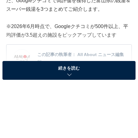
た、Googleクチコミで高評価を獲得した富山県の銭湯＆
スーパー銭湯を3つまとめてご紹介します。
※2026年6月時点で、Googleクチコミが500件以上、平
均評価が3.5超えの施設をピックアップしています
この記事の執筆者：
All About ニュース編集
部
続きを読む
「All About ニュース」は、ネットの話題から世の中の動きまで、暮
らしの中にあふれる「なぜ？」「どうして？」を分かりやすく伝え
るAll About発のニュースメディアです。お金や仕事、恋愛、ITに関
...続きを読む
する疑問に対して専門家が分かりやすく回答するほか、エンタメ情
報やSNSで話題のトピックスを紹介しています。
「越乃庭」は立山連峰の絶景を望む施設。豊富な
メタケイ酸を含む地下水やこだわり岩盤浴が魅力