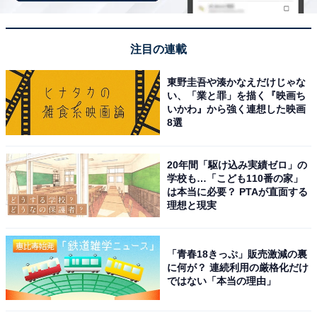
「サウナタロトヤマ」は北欧風の温かみある空間
注目の連載
でセルフロウリュを楽しめる
東野圭吾や湊かなえだけじゃな
い、「業と罪」を描く『映画ち
いかわ』から強く連想した映画
8選
20年間「駆け込み実績ゼロ」の
学校も…「こども110番の家」
は本当に必要？ PTAが直面する
理想と現実
「青春18きっぷ」販売激減の裏
に何が？ 連続利用の厳格化だけ
ではない「本当の理由」