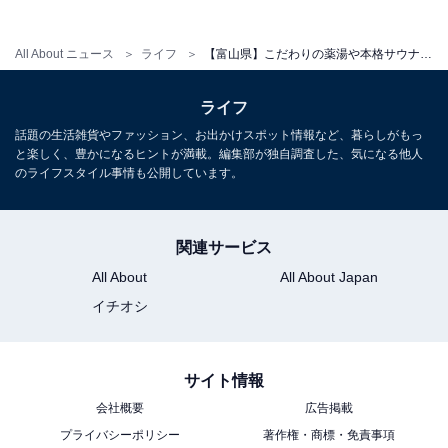
分、富山ICより車で10分（国道8号線 高園町交差点入
る）。
All About ニュース
ライフ
【富山県】こだわりの薬湯や本格サウナも！ Googleクチコミで高評価獲得の人気スパ＆銭湯3選
料金
ライフ
話題の生活雑貨やファッション、お出かけスポット情報など、暮らしがもっ
※浴室内にシャンプー、コンディショナー、ボディーソ
と楽しく、豊かになるヒントが満載。編集部が独自調査した、気になる他人
ープの備え付けあり。貸しバスタオル（200円）やフェ
のライフスタイル事情も公開しています。
イスタオル（200円）は有料。
平日：880円
関連サービス
土・日・祝：980円
All About
All About Japan
イチオシ
宿泊可否
宿泊：不可（営業時間が6:00〜0:00であり、深夜は閉館
するため日帰り利用のみとなっています）
サイト情報
会社概要
広告掲載
あわせて読みたい
プライバシーポリシー
著作権・商標・免責事項