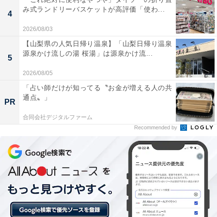
あわせて読みたい
み式ランドリーバスケットが高評価「使わ...
4
【富山県の人気銭湯】「越乃庭」は立山連峰
2026/08/03
の絶景を望む施設。豊富なメタケイ酸を含む
地下水やこだわり岩盤浴でリラックス
【山梨県の人気日帰り温泉】「山梨日帰り温泉
源泉かけ流しの湯 桜湯」は源泉かけ流...
5
2026/08/05
「占い師だけが知ってる〝お金が増える人の共
通点〟」
PR
合同会社デジタルファーム
Recommended by