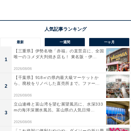
越能バス乗り場より「国分口停留所」下車。車の場合は
能越自動車道「高岡北I.C」より約15分（無料駐車場130
台完備）。
料金
最新
一週間
一ヶ月
※岩盤浴料金には岩盤着と岩盤用バスタオルが含まれて
【三重県】伊勢名物「赤福」の直営店に、全国
います。朝風呂（5:30〜8:00）の大人料金は一律700
唯一のコメダ大判焼き店も！ 東名阪・伊...
1
円。
2026/08/06
平日：750円（通常風呂・大人）
【千葉県】918㎡の県内最大級マーケットか
土・日・祝：850円（通常風呂・大人）
ら、廃校をリノベした直売所まで。ファー...
2
宿泊可否
2026/08/06
立山連峰と富山湾を望む展望風呂に、水深333
宿泊：可（館内サービスとして宿泊や宴会のプランが用
mの海洋深層水風呂。富山県の人気日帰...
3
意されており、お風呂や絶景とともにゆっくりと滞在を
2026/08/06
楽しむことができます）
「これ絶対に便利なやつや」ダイソーの折り畳