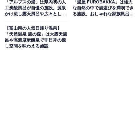
「アルプスの湯」は県内初の人
「湯屋 FUROBAKKA」は雄大
工炭酸風呂が自慢の施設。源泉
な自然の中で湯遊びを満喫でき
が魅力。天気が良い日には壮大な立山連峰から昇る日の
かけ流し露天風呂や広々とした
る施設。おしゃれな家族風呂や
出を望みながら入浴できます。また「陰照石」を使用し
大浴場でリフレッシュ
多彩なサウナが魅力
た本格的な岩盤浴室も完備しており、温泉とあわせてじ
【富山県の人気日帰り温泉】
「天然温泉 風の森」は大露天風
っくりリフレッシュできます。
呂や高濃度炭酸泉で非日常の癒
し空間を味わえる施設
営業時間
朝風呂：5:30〜8:00（一律700円）
通常：10:00〜22:00
日曜日：5:30〜22:00
定休日：公式サイトをご確認ください
アクセス
所在地：富山県高岡市伏木国分2-5-25
アクセス：JR氷見線「越中国分駅」下車すぐ（ホームと
駐車場が繋がっています）。バスの場合はJR高岡駅前加