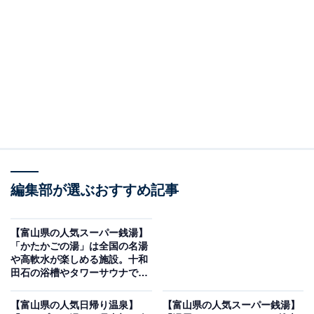
編集部が選ぶおすすめ記事
「越乃庭」公式Webサイトより
【富山県の人気スーパー銭湯】
「かたかごの湯」は全国の名湯
館内の水はすべて地下から汲み上げた天然ものを使用し
や高軟水が楽しめる施設。十和
田石の浴槽やタワーサウナでリ
ており、肌に良く温まる温泉成分「メタケイ酸」が豊富
ラックス
に含まれています。「立山乃湯」のミネラル鉱物泉や
【富山県の人気日帰り温泉】
【富山県の人気スーパー銭湯】
「雨晴乃湯」のラジウム鉱物泉といったこだわりの薬湯