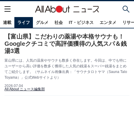
連載
ライフ
グルメ
社会
IT・ビジネス
エンタメ
リサ
【富山県】こだわりの薬湯や本格サウナも！
Googleクチコミで高評価獲得の人気スパ＆銭
湯3選
富山県には、人気の温泉やサウナも数多く存在します。今回は、中でも特に
ユーザーから高い評価を数多く獲得した人気の銭湯＆スーパー銭湯をまとめ
てご紹介します。（サムネイル画像出典：「サウナタロトヤマ（Sauna Talo
Toyama）」公式Webサイトより）
2026.07.04
All About ニュース編集部