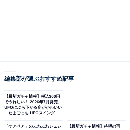
編集部が選ぶおすすめ記事
リラックマ うみリラきぶん マーカーアクセサリー（画像出典：アイピーフ
ォー）
【最新ガチャ情報】税込300円
でうれしい！ 2026年7月発売、
アイピーフォーから2026年7月に発売される「リラック
UFOにぶら下がる姿がかわいい
「たまごっち UFOスイング
マ うみリラきぶん マーカーアクセサリー」（税込300
２」全6種が見逃せない
円）。全5種のラインアップとなっています。
「ケアベア」のふわふわシュシ
【最新ガチャ情報】待望の再