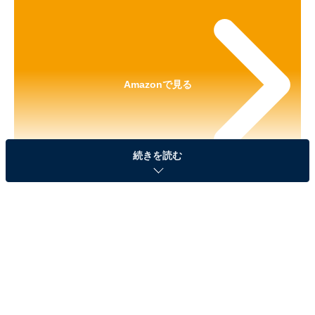
Amazonで見る
続きを読む
※本記事で紹介している商品の購入やサービスの利用により、売上の一部が
オールアバウトに還元されることがあります。
「リラックマ うみリラきぶん マーカーアクセサリ
ー」が見逃せない！