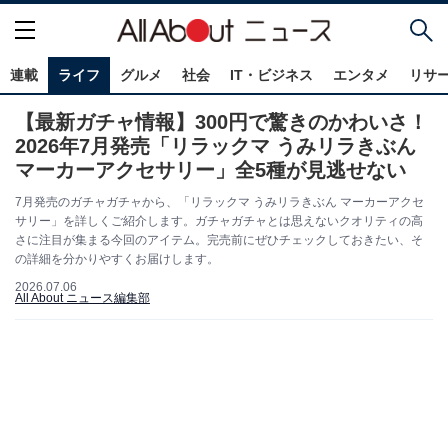
連載
ライフ
グルメ
社会
IT・ビジネス
エンタメ
リサ
【最新ガチャ情報】300円で驚きのかわいさ！
2026年7月発売「リラックマ うみリラきぶん
マーカーアクセサリー」全5種が見逃せない
7月発売のガチャガチャから、「リラックマ うみリラきぶん マーカーアクセ
サリー」を詳しくご紹介します。ガチャガチャとは思えないクオリティの高
さに注目が集まる今回のアイテム。完売前にぜひチェックしておきたい、そ
の詳細を分かりやすくお届けします。
2026.07.06
All About ニュース編集部