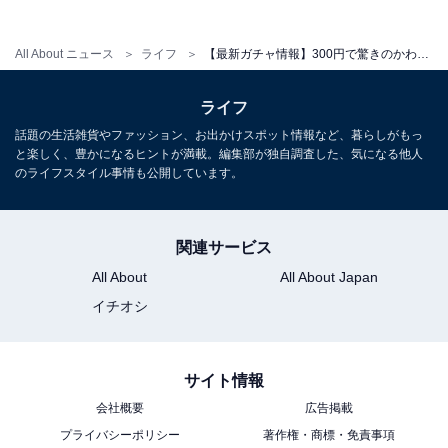
こちらもおすすめ
All About ニュース
ライフ
【最新ガチャ情報】300円で驚きのかわいさ！ 2026年7月発売「リラックマ うみリラきぶん マーカーアクセサリー」全5種が見逃せない
再販を待ってた！ 2026年7月発売「サンリオキ
ャラクターズ シャカシャカフレークシール風チ
ャーム」全10種が見逃せない【最新ガチャ情
ライフ
報】
話題の生活雑貨やファッション、お出かけスポット情報など、暮らしがもっ
と楽しく、豊かになるヒントが満載。編集部が独自調査した、気になる他人
のライフスタイル事情も公開しています。
関連サービス
All About
All About Japan
イチオシ
サイト情報
会社概要
広告掲載
プライバシーポリシー
著作権・商標・免責事項