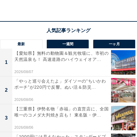
チャーム仕様のアクセサリーが登場しました。サイズは
約27mmとなっており、キーホルダー・チャームとして
様々な場所に取り付けられます。自分の持ち物の可愛い
目印にぴったりなアイテムです。
最新
一週間
一ヶ月
【愛知県】無料の動物園＆観光牧場に、市初の
天然温泉も！ 高速道路のハイウェイオア...
1
2026/08/07
「やっと巡り会えたよ」ダイソーの“ちいかわ
ポーチ”が220円で反響。ぬい活＆防災...
2
2026/08/06
【三重県】伊勢名物「赤福」の直営店に、全国
唯一のコメダ大判焼き店も！ 東名阪・伊...
3
2026/08/06
「1000円には見えなかった」スタンダードプ