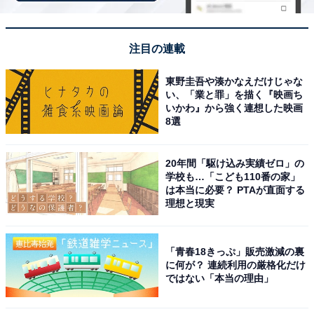
全5種
・リラックマ
注目の連載
・コリラックマ
・キイロイトリ（メンダコ）
東野圭吾や湊かなえだけじゃな
い、「業と罪」を描く『映画ち
・キイロイトリ（クラゲ）
いかわ』から強く連想した映画
・チャイロイコグマ
8選
20年間「駆け込み実績ゼロ」の
学校も…「こども110番の家」
は本当に必要？ PTAが直面する
理想と現実
Amazonで見る
「青春18きっぷ」販売激減の裏
に何が？ 連続利用の厳格化だけ
ではない「本当の理由」