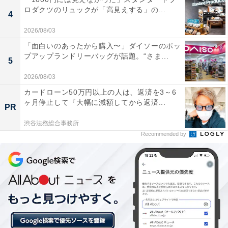
詳細情報
ロダクツのリュックが「高見えする」の...
4
2026/08/03
商品名
「面白いのあったから購入〜」ダイソーのポッ
プアップランドリーバッグが話題。“さま...
リラックマ うみリラきぶん マーカーアクセサリー
5
2026/08/03
メーカー
カードローン50万円以上の人は、返済を3～6
ヶ月停止して『大幅に減額してから返済...
アイピーフォー
PR
渋谷法務総合事務所
発売日
Recommended by
2026年7月
価格
税込300円
ラインアップ