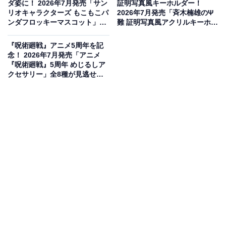
ダ姿に！ 2026年7月発売「サン
証明写真風キーホルダー！
リオキャラクターズ もこもこパ
2026年7月発売「斉木楠雄のΨ
ンダフロッキーマスコット」全
難 証明写真風アクリルキーホル
5種が見逃せない【最新ガチャ
ダー」全7種が見逃せない
情報】
『呪術廻戦』アニメ5周年を記
念！ 2026年7月発売「アニメ
『呪術廻戦』5周年 めじるしア
クセサリー」全8種が見逃せな
い【最新ガチャ情報】
UFOにぶら下がる姿がキュートなキーホルダー
大人気「たまごっち」より、UFOにぶら下がる姿がとっ
てもかわいいスイングの第2弾が登場しました。商品タ
イプは普段使いしやすいキーホルダー・チャーム仕様と
なっています。お気に入りのバッグやポーチ、鍵など、