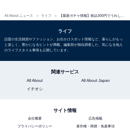
こちらもおすすめ
All About ニュース
ライフ
【最新ガチャ情報】税込300円でうれしい！ 2026年7月発売、UFOにぶら下がる姿がかわいい「たまごっち UFOスイング２」全6種が見逃せない
「ケアベア」のふわふわシュシュが登場！ 2026
年7月発売「ケアベア™ ふわふわシュシュコレ
クション Part.2」全5種が見逃せない【最新ガチ
ライフ
ャ情報】
話題の生活雑貨やファッション、お出かけスポット情報など、暮らしがもっ
と楽しく、豊かになるヒントが満載。編集部が独自調査した、気になる他人
のライフスタイル事情も公開しています。
関連サービス
All About
All About Japan
イチオシ
サイト情報
会社概要
広告掲載
プライバシーポリシー
著作権・商標・免責事項