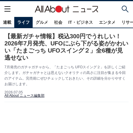
連載
ライフ
グルメ
社会
IT・ビジネス
エンタメ
リサ
【最新ガチャ情報】税込300円でうれしい！
2026年7月発売、UFOにぶら下がる姿がかわい
い「たまごっち UFOスイング２」全6種が見
逃せない
7月発売のガチャガチャから、「たまごっち UFOスイング２」を詳しくご紹
介します。ガチャガチャとは思えないクオリティの高さに注目が集まる今回
のアイテム。完売前にぜひチェックしておきたい、その詳細を分かりやすく
お届けします。
2026.07.05
All About ニュース編集部