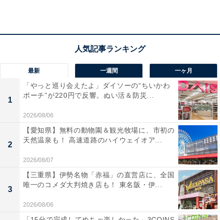
様々な場所に身につけて持ち歩くことができるのが魅力
です。ファンにはたまらない注目のアイテムとなってい
ます。
最新
一週間
一ヶ月
「やっと巡り会えたよ」ダイソーの“ちいかわ
ポーチ”が220円で反響。ぬい活＆防災...
1
2026/08/06
【愛知県】無料の動物園＆観光牧場に、市初の
天然温泉も！ 高速道路のハイウェイオア...
2
2026/08/07
【三重県】伊勢名物「赤福」の直営店に、全国
唯一のコメダ大判焼き店も！ 東名阪・伊...
3
2026/08/06
詳細情報
「15分で完成してめちゃ楽しかった」3COINS