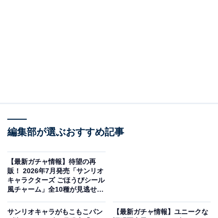
編集部が選ぶおすすめ記事
たまごっち UFOスイング２（画像出典：バンダイ）
バンダイから2026年7月に発売される「たまごっち UFO
【最新ガチャ情報】待望の再
スイング２」（税込300円）。全6種のラインアップとな
販！ 2026年7月発売「サンリオ
キャラクターズ ごほうびシール
っています。
風チャーム」全10種が見逃せな
い
サンリオキャラがもこもこパン
【最新ガチャ情報】ユニークな