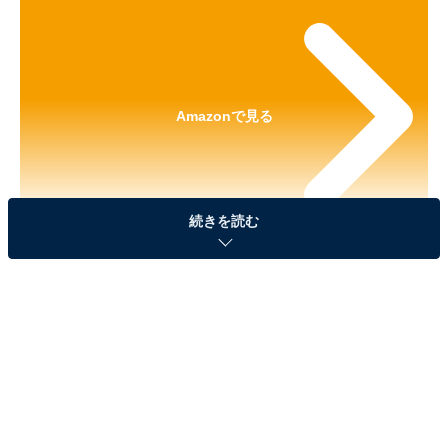
Amazonで見る
続きを読む
※本記事で紹介している商品の購入やサービスの利用により、売上の一部が
オールアバウトに還元されることがあります。
「たまごっち UFOスイング２」が見逃せない！