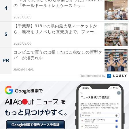
の「モールドールトレカケースキッ...
4
商品名
2026/08/05
【千葉県】918㎡の県内最大級マーケットか
たまごっち UFOスイング２
ら、廃校をリノベした直売所まで。ファー...
5
メーカー
2026/08/06
コンビニで買うのは損！たばこ税なしの新型タ
バンダイ
バコが爆売れ中
PR
発売日
株式会社HAL
Recommended by
2026年7月
価格
税込300円
ラインアップ