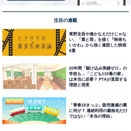
全6種
・まめっち
・ポチっち
注目の連載
・おやじっち
東野圭吾や湊かなえだけじゃな
・ズキっち
い、「業と罪」を描く『映画ち
・はしぞーっち
いかわ』から強く連想した映画
8選
・まるっち＆たまっち
20年間「駆け込み実績ゼロ」の
学校も…「こども110番の家」
は本当に必要？ PTAが直面する
理想と現実
Amazonで見る
「青春18きっぷ」販売激減の裏
に何が？ 連続利用の厳格化だけ
ではない「本当の理由」