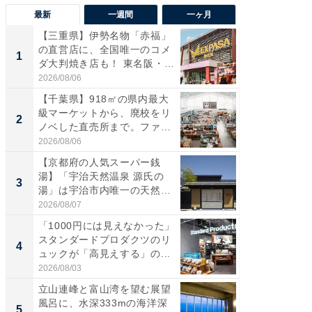
最新
一週間
一ヶ月
【三重県】伊勢名物「赤福」
【兵庫
の直営店に、全国唯一のコメ
ーメン
1
1
ダ大判焼き店も！ 東名阪・
再現した
伊...
道...
2026/08/06
2026/08/0
【千葉県】918㎡の県内最大
【三重
級マーケットから、廃校をリ
の直営
2
2
ノベした直売所まで。ファ
ダ大判焼
ー...
伊...
2026/08/06
2026/08/0
【京都府の人気スーパー銭
【千葉県
湯】「宇治天然温泉 源氏の
級マー
3
3
湯」は宇治市内唯一の天然温
ノベし
泉と...
ー...
2026/08/07
2026/08/0
「1000円には見えなかった」
立山連
スタンダードプロダクツのリ
風呂に、
4
4
ュックが「高見えする」の...
層水風
帰...
2026/08/03
2026/08/0
立山連峰と富山湾を望む展望
「これ
風呂に、水深333mの海洋深
ダイソ
5
5