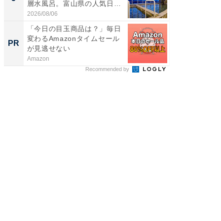
層水風呂。富山県の人気日
リーバ
帰...
わ...
2026/08/06
2026/08/0
「今日の目玉商品は？」毎日
【西野
変わるAmazonタイムセール
を追求
PR
PR
が見逃せない
は
Amazon
FINCHI o
Recommended by