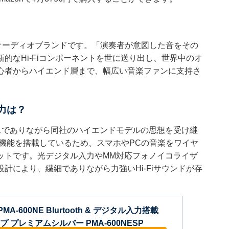
オーディオブランドです。「演奏者が意図した音をその
的なHi-Fiコンポーネントを世に送り出し、世界中のオ
心者からハイエンド層まで、幅広い音楽ファンに支持さ
魅力は？
ラスでありながら同社のハイエンドモデルの思想を受け継
oth機能を搭載しているため、スマホやPCの音楽をワイヤ
ットです。光デジタル入力やMM対応フォノイコライザ
計により、繊細でありながら力強いHi-Fiサウンドが存
PMA-600NE Blurtooth & デジタル入力搭載
 プレミアムシルバー PMA-600NESP