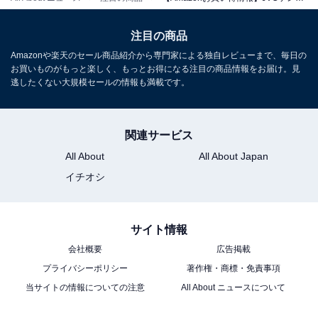
JVCケンウッド Victor SP-WM01BT Bluetooth スピーカ
ー 小型 最大12時間再生 ステレオペアリング ポータブル
注目の商品
スピーカー 出力10W USB-C充電 ウッドデザイン
Amazonや楽天のセール商品紹介から専門家による独自レビューまで、毎日の
Amazonで見る
お買いものがもっと楽しく、もっとお得になる注目の商品情報をお届け。見
逃したくない大規模セールの情報も満載です。
JVCケンウッド「NX-W30」
関連サービス
All About
All About Japan
イチオシ
サイト情報
会社概要
広告掲載
JVCケンウッド JVC NX-W30 ミニコンポ Bluetooth 4.2
プライバシーポリシー
著作権・商標・免責事項
EDR 搭載 ウッドキャビネット ウォールナット
ONEBODY CD/FM/USB/スマホ対応 スリープタイマー搭
当サイトの情報についての注意
All About ニュースについて
載