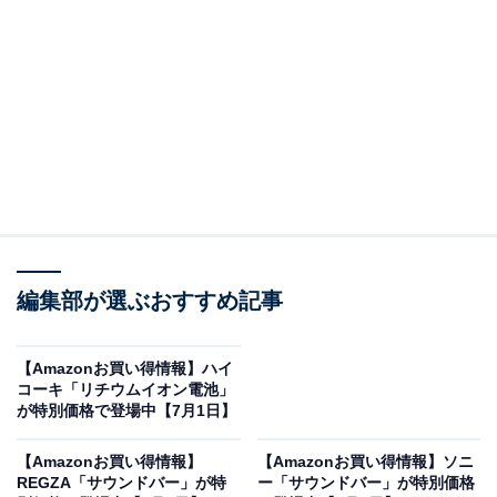
※以下のセール情報は7月4日13時現在のものです。値段
の変更、売り切れの場合もあります。
※本記事で紹介している商品の購入やサービスの利用により、売上の一部が
オールアバウトに還元されることがあります。
JVCケンウッドの「サウンドバー」が限定価格
に！ 9％オフで登場
編集部が選ぶおすすめ記事
【Amazonお買い得情報】ハイ
コーキ「リチウムイオン電池」
が特別価格で登場中【7月1日】
JVCケンウッド Victor TH-WD05-T サウンドバー
【Amazonお買い得情報】
Bluetooth テレビ スピーカー ウッドコーン 重低音 言葉
【Amazonお買い得情報】ソニ
REGZA「サウンドバー」が特
が聞き取りやすい 3.1ch Dolby Atmos AUX対応 ホームシ
ー「サウンドバー」が特別価格