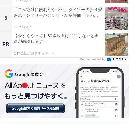
2026/08/04
「これ絶対に便利なやつや」ダイソーの折り畳
み式ランドリーバスケットが高評価「使わ...
5
自宅でのテレビや映画の時間をより贅沢な音響で楽しみ
2026/08/03
たい人には、おすすめの商品といえそうです。
【今すぐやって】60歳以上は〇〇しないと金
運が崩壊します
PR
合同会社デジタルファーム
Recommended by