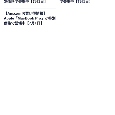
別価格で登場中【7月1日】
アター WOOD CONE ブラウン
で登場中【7月1日】
Amazonで見る
【Amazonお買い得情報】
Apple「MacBook Pro」が特別
価格で登場中【7月1日】
JVCケンウッドのサウンドバー「TH-WD05-T」は現在
9％オフの特別価格・税込5万4400円で販売中です。
この商品のおすすめポイントは？
Victor独自の
ウッドコーンを搭載
し、木ならではの豊か
な響きを実現。
3.1chのDolby Atmos対応
により、自宅
にいながら臨場感あふれる立体音響と心地よい重低音を
楽しめます。テレビのセリフが驚くほど聞き取りやすく
なるのも嬉しいですね。
インテリアに馴染む上品なウッドデザインも魅力で、リ
ビングが上質なシアタールームへ生まれ変わります！