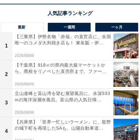
JVCケンウッドのサウンドバー「TH-WD05-T」の口
コミは？
最新
一週間
一ヶ月
JVCケンウッドのサウンドバー「TH-WD05-T」には以下
【三重県】伊勢名物「赤福」の直営店に、全国
のような口コミが寄せられています。
唯一のコメダ大判焼き店も！ 東名阪・伊...
1
2026/08/06
ウッドコーンの温かみのある音質が素晴らしくて映
画や音楽に没頭できます
【千葉県】918㎡の県内最大級マーケットか
ら、廃校をリノベした直売所まで。ファー...
2
2026/08/06
役者のセリフやニュースの声がくっきりと聞き取り
立山連峰と富山湾を望む展望風呂に、水深333
mの海洋深層水風呂。富山県の人気日帰...
やすくなり大満足です
3
2026/08/06
【兵庫県】「世界一忙しいラーメン」に、龍野
の城下町を再現したSAも。山陽自動車道...
Dolby Atmosの立体音響のおかげで音に包まれるよ
4
うな臨場感を味わえます