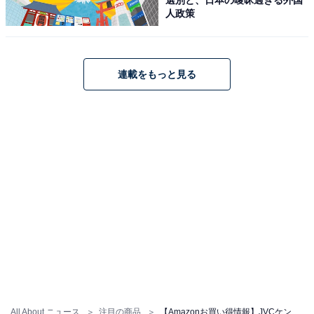
人政策
JVCケンウッド「EX-DM10」
連載をもっと見る
JVCケンウッド Victor EX-DM10 スピーカー Bluetooth
ウッドコーン ハイレゾ再生 FM/AM aptX HD/aptX LL対
応
Amazonで見る
JVCケンウッド「SP-WM01BT」
All About ニュース
注目の商品
【Amazonお買い得情報】JVCケンウッド「サウンドバー」が特別価格で登場中【7月4日】