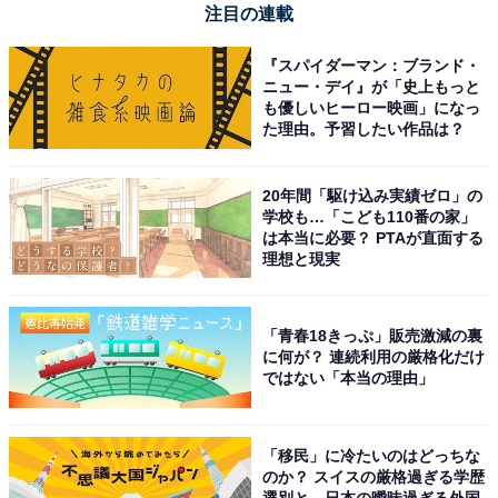
注目の連載
【今日チェックしたい】JVCケンウッドの人気商
品5選
『スパイダーマン：ブランド・
ニュー・デイ』が「史上もっと
も優しいヒーロー映画」になっ
JVCケンウッド「SP-WS02BT」
た理由。予習したい作品は？
20年間「駆け込み実績ゼロ」の
学校も…「こども110番の家」
は本当に必要？ PTAが直面する
理想と現実
「青春18きっぷ」販売激減の裏
JVCケンウッド Victor SP-WS02BT Bluetooth スピーカ
に何が？ 連続利用の厳格化だけ
ー 小型 最大12時間再生 ステレオペアリング ポータブル
ではない「本当の理由」
スピーカー AUX対応 出力20W USB-C充電 ウッドデザイ
ン
Amazonで見る
「移民」に冷たいのはどっちな
のか？ スイスの厳格過ぎる学歴
選別と、日本の曖昧過ぎる外国