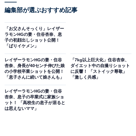
編集部が選ぶおすすめ記事
「お父さんそっくり」レイザー
ラモンHGの妻・住谷杏奈、息
子の初顔出しショット公開！
「ばりイケメン」
レイザーラモンHGの妻・住谷
「7kg以上巨大化」住谷杏奈、
杏奈、身長が40センチ伸びた娘
ダイエット中の自撮りショット
の小学校卒業ショットを公開！
に反響！ 「ストイック尊敬」
「息子さんに続いて娘さんも」
「激しく共感」
レイザーラモンHGの妻・住谷
杏奈、息子の卒業式に家族ショ
ット！ 「高校生の息子が居ると
は思えないママ」