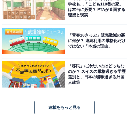
学校も…「こども110番の家」
は本当に必要？ PTAが直面する
理想と現実
「青春18きっぷ」販売激減の裏
に何が？ 連続利用の厳格化だけ
ではない「本当の理由」
「移民」に冷たいのはどっちな
のか？ スイスの厳格過ぎる学歴
選別と、日本の曖昧過ぎる外国
人政策
連載をもっと見る