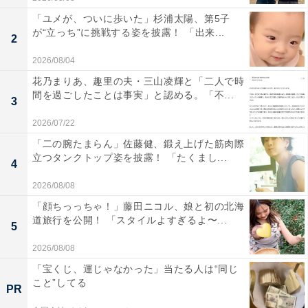
「ユメが、ついに歩いた」杉浦太陽、第5子
が“立っち”に挑戦する姿を披露！ 「出来...
2
2026/08/04
花乃まりあ、趣里の夫・三山凌輝と「二人で時
間を過ごしたことは事実」と認める。「不...
3
2026/07/22
「二の腕たまらん」佐藤健、鍛え上げた筋肉際
立つタンクトップ姿を披露！ 「たくまし...
4
2026/08/08
「顔ちっっちゃ！」藤田ニコル、娘と初の北海
道旅行を公開！ 「スタイルよすぎるよ〜...
5
2026/08/08
「宝くじ、運じゃなかった」当たる人は“同じ
こと”してる
PR