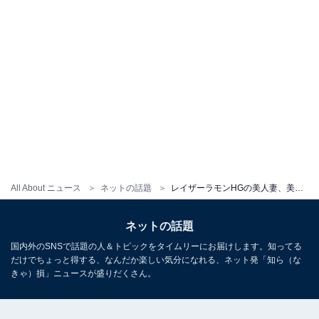
All About ニュース
ネットの話題
レイザーラモンHGの美人妻、美男美女の家族顔出しショット公開「息子のが一段落したので、次は娘だー！」
ネットの話題
国内外のSNSで話題の人＆トピックをタイムリーにお届けします。知ってる
だけでちょっと得する、なんだか楽しい気分になれる、ネット発「知ら（な
きゃ）損」ニュースが盛りだくさん。