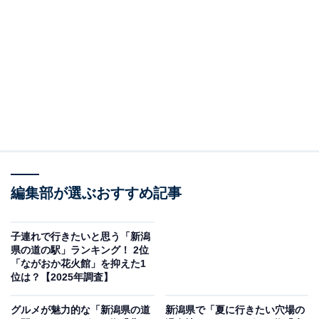
プール（画像出典：うみてらす名立公式サイト）
新潟県上越市名立区にある「うみてらす名立」は、「食
べる・くつろぐ・遊ぶ」がテーマの道の駅で、全国でも
珍しく道の駅の中にプールが設置されています。
7〜8月のプール営業期間中は、屋内の流れるプールとウ
ォータースライダーが楽しめます。2026年のプール営業
編集部が選ぶおすすめ記事
期間は、7月4～5日・11～12日、7月18日〜8月31日（毎
日営業）です。
子連れで行きたいと思う「新潟
県の道の駅」ランキング！ 2位
プールの料金は夏季（温浴＋プールの全館利用）で大人
「ながおか花火館」を抑えた1
1700円・小人（小学生）950円・幼児（3歳以上小学生未
位は？【2025年調査】
満）650円です。プールのみは大人1000円・小人700
グルメが魅力的な「新潟県の道
新潟県で「夏に行きたい穴場の
円・幼児500円。風呂のみ利用も可能で大人800円～（土