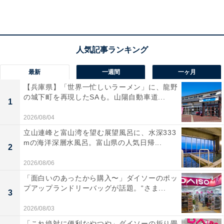
営業時間（屋内プール）
営業期間：7月4～5日・11～12日、7月18日〜8月31日
（毎日営業）
10:00〜20:00（最終受付19:30）
最新
一週間
一ヶ月
※8月8日〜16日は9:00〜20:00
【兵庫県】「世界一忙しいラーメン」に、龍野
の城下町を再現したSAも。山陽自動車道...
※詳細やその他施設の営業時間は公式サイトをご確認く
1
ださい
2026/08/04
立山連峰と富山湾を望む展望風呂に、水深333
アクセス
mの海洋深層水風呂。富山県の人気日帰...
2
新潟県上越市名立区名立大町4280-1
2026/08/06
TEL：025-531-6300
「面白いのあったから購入〜」ダイソーのポッ
北陸自動車道「名立谷浜IC」より車で約3分 / えちごトキ
プアップランドリーバッグが話題。“さま...
3
めき鉄道「名立駅」より徒歩約10分
2026/08/03
「これ絶対に便利なやつや」ダイソーの折り畳
あわせて読みたい