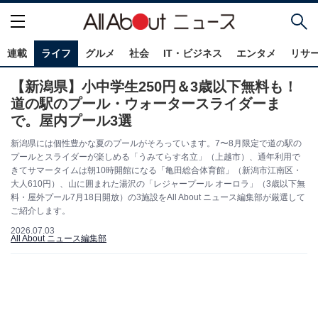
連載
ライフ
グルメ
社会
IT・ビジネス
エンタメ
リサ
【新潟県】小中学生250円＆3歳以下無料も！
道の駅のプール・ウォータースライダーま
で。屋内プール3選
新潟県には個性豊かな夏のプールがそろっています。7〜8月限定で道の駅の
プールとスライダーが楽しめる「うみてらす名立」（上越市）、通年利用で
きてサマータイムは朝10時開館になる「亀田総合体育館」（新潟市江南区・
大人610円）、山に囲まれた湯沢の「レジャープール オーロラ」（3歳以下無
料・屋外プール7月18日開放）の3施設をAll About ニュース編集部が厳選して
ご紹介します。
2026.07.03
All About ニュース編集部