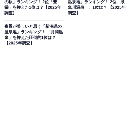
の駅」ランキング！ 2位「豊
温泉地」ランキング！ 2位「糸
日祝日等は900円）・小人300円・幼児200円です。
栄」を抑えた1位は？【2025年
魚川温泉」、1位は？ 【2025年
調査】
調査】
施設内には日本海を望む展望露天風呂や全国有名温泉の
夜景が美しいと思う「新潟県の
湯質を再現した「全国温泉湯めぐり風呂」、海鮮レスト
温泉地」ランキング！ 「月岡温
泉」を抑えた圧倒的1位は？
ランや鮮魚市場も充実しており、プール後に温泉と海の
【2025年調査】
幸で1日楽しめます。
料金（夏季・税込）
全館（風呂＋プール）：大人1700円 / 小人950円 / 幼児
650円
プールのみ（夏季）：大人1000円 / 小人700円 / 幼児500
円
風呂のみ：大人800円～（土日祝日等は900円）/ 小人
300円 / 幼児200円
※大人＝中学生以上、小人＝小学生、幼児＝3歳以上小
学生未満