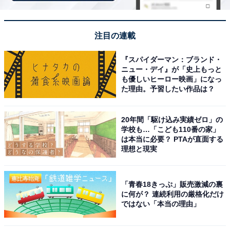
「亀田総合体育館（アスパーク亀田）」はサマー
タイムは朝10時開館！ 大人610円・通年利用でき
る新潟市最大級の屋内温水プール
注目の連載
『スパイダーマン：ブランド・
ニュー・デイ』が「史上もっと
も優しいヒーロー映画」になっ
た理由。予習したい作品は？
20年間「駆け込み実績ゼロ」の
学校も…「こども110番の家」
は本当に必要？ PTAが直面する
理想と現実
「青春18きっぷ」販売激減の裏
に何が？ 連続利用の厳格化だけ
ではない「本当の理由」
亀田総合体育館のプール・ウォータースライダー（画像出典：にいがたスポ