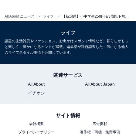
小中学生は「サタデーパスポート」提示で無料になる場
All About ニュース
ライフ
【新潟県】小中学生250円＆3歳以下無料も！ 道の駅のプール・ウォータースライダーまで。屋内プール3選
合もあります。プール以外にもチビッコ広場（乳幼児向
けの遊具スペース・無料）、トレーニングルーム（大人
ライフ
310円）、ランニングコースも利用でき、家族全員が楽
話題の生活雑貨やファッション、お出かけスポット情報など、暮らしがもっ
と楽しく、豊かになるヒントが満載。編集部が独自調査した、気になる他人
しめる施設です。小学4年生以下は大人の付き添いが必
のライフスタイル事情も公開しています。
要で、さらに小学2年生以下のプール利用には水着着用
の成人同伴が必要です。
関連サービス
料金
All About
All About Japan
イチオシ
プール：大人610円 / 小・中学生250円（障がい者手帳等
保有者は無料）
サイト情報
営業時間（プール）
会社概要
広告掲載
月〜土曜：13:00〜21:00
プライバシーポリシー
著作権・商標・免責事項