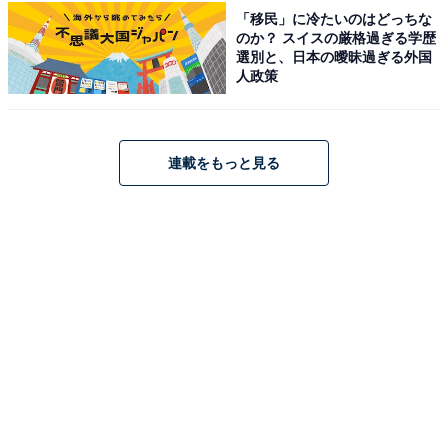
ーツ情報ナビホームページ）
「移民」に冷たいのはどっちな
のか？ スイスの厳格過ぎる学歴
新潟市江南区の「亀田総合体育館（アスパーク亀田）」
選別と、日本の曖昧過ぎる外国
人政策
は、亀田総合運動公園内にある江南区最大の複合型スポ
ーツ施設です。
屋内温水プールは25m×6コース（水深1.1〜1.2m）・低
連載をもっと見る
学年用プール（水深0.7m）・幼児用プール（水深0.5m・
チャイルドすべり台付き）・高さ4.3m全長38mのウォー
タースライダー（身長120cm以上）・採暖室を備え、年
中利用できます。料金は大人610円・小中学生250円で、
障がい者手帳等保有者は無料です。
通常のプール利用時間は月〜土曜が13:00〜21:00、日
祝・8月13日が10:00〜18:00ですが、サマータイム（7月
11日～9月12日の間の土曜日・7月29日～8月28日の間の
平日）は10時開館になります。