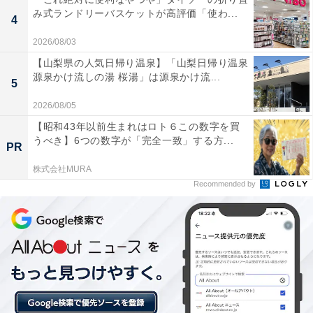
み式ランドリーバスケットが高評価「使わ...
4
【新潟県】入園無料あり！ 北陸唯一の国営公
園、帆船型遊具の港の公園…家族で行きたい
2026/08/03
大型公園3選
【山梨県の人気日帰り温泉】「山梨日帰り温泉
源泉かけ流しの湯 桜湯」は源泉かけ流...
5
2026/08/05
【昭和43年以前生まれはロト６この数字を買
うべき】6つの数字が「完全一致」する方...
PR
株式会社MURA
Recommended by