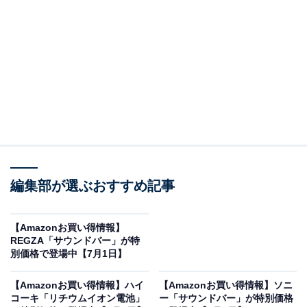
Amazonで商品を見る
※以下の情報は7月3日15時30分現在のものです。値段の
変更、売り切れの場合もあります。
編集部が選ぶおすすめ記事
※本記事で紹介している商品の購入やサービスの利用により、売上の一部が
オールアバウトに還元されることがあります。
【Amazonお買い得情報】
REGZA「サウンドバー」が特
オーディオテクニカ「スピーカー」はスマホやレ
別価格で登場中【7月1日】
コードプレーヤーと手軽に繋げられる
【Amazonお買い得情報】ハイ
【Amazonお買い得情報】ソニ
コーキ「リチウムイオン電池」
ー「サウンドバー」が特別価格