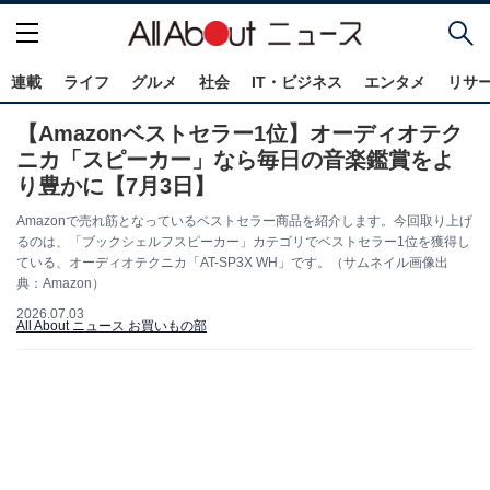
連載
ライフ
グルメ
社会
IT・ビジネス
エンタメ
リサ
【Amazonベストセラー1位】オーディオテク
ニカ「スピーカー」なら毎日の音楽鑑賞をよ
り豊かに【7月3日】
Amazonで売れ筋となっているベストセラー商品を紹介します。今回取り上げ
るのは、「ブックシェルフスピーカー」カテゴリでベストセラー1位を獲得し
ている、オーディオテクニカ「AT-SP3X WH」です。（サムネイル画像出
典：Amazon）
2026.07.03
All About ニュース お買いもの部