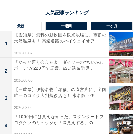
コンパクトながら
最大30Wの大出力を実現
したブックシ
ェルフスピーカー。専用チューニングによるクリアな音
質と、豊かな低音が部屋を包み込みます。
Bluetoothと
最新
一週間
一ヶ月
有線の両方に対応
し、スマホやレコードプレーヤーと手
【愛知県】無料の動物園＆観光牧場に、市初の
天然温泉も！ 高速道路のハイウェイオア...
軽に繋げられるのが嬉しいですね！
1
2026/08/07
さらに2台同時接続できる
マルチポイントにも対応
。洗
「やっと巡り会えたよ」ダイソーの“ちいかわ
練されたホワイトモデルが空間に美しく調和し、毎日の
ポーチ”が220円で反響。ぬい活＆防災...
2
音楽鑑賞をより豊かに変えてくれます。
2026/08/06
【三重県】伊勢名物「赤福」の直営店に、全国
オーディオテクニカのスピーカー「AT-SP3X WH」の
唯一のコメダ大判焼き店も！ 東名阪・伊...
3
口コミは？
2026/08/06
オーディオテクニカのスピーカー「AT-SP3X WH」には
「1000円には見えなかった」スタンダードプ
以下のような口コミが寄せられています。
ロダクツのリュックが「高見えする」の...
4