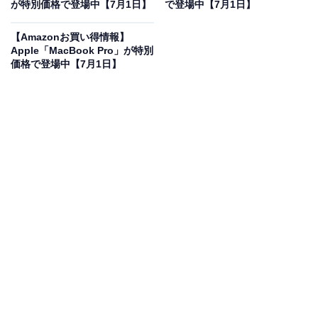
が特別価格で登場中【7月1日】
で登場中【7月1日】
【Amazonお買い得情報】
Apple「MacBook Pro」が特別
価格で登場中【7月1日】
オーディオテクニカ AT-SP3X WH アクティブスピーカー
ブックシェルフスピーカー レコードプレーヤー
Bluetooth スピーカー 【 有線対応 RCA入力 マルチポイ
ント対応 PC テレビ 音楽鑑賞 】 ホワイト
Amazonで見る
「ブックシェルフスピーカー」カテゴリでベストセラー
1位を獲得しているのは、オーディオテクニカのスピー
カー「AT-SP3X WH」です。価格は記事執筆時点で、税
込み2万7000円となっています。
この商品のおすすめポイントは？