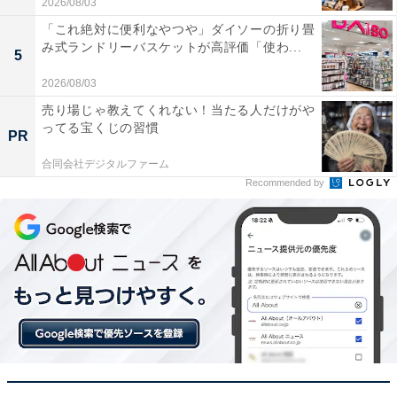
2026/08/03
コンパクトなサイズなのに驚くほどパワフルで、臨
「これ絶対に便利なやつや」ダイソーの折り畳
場感あふれるクリアなサウンドが部屋全体に広がり
み式ランドリーバスケットが高評価「使わ...
5
ます
2026/08/03
売り場じゃ教えてくれない！当たる人だけがや
ってる宝くじの習慣
PR
Bluetooth接続がとてもスムーズで、スマホとPCを
切り替えることなく同時に繋げておけるのが便利で
合同会社デジタルファーム
Recommended by
す
ホワイトの色合いがとてもお洒落で、デスクの上や
インテリアに違和感なく溶け込んで気に入っていま
す
配線をスッキリさせてワイヤレスで上質な音楽を楽しみ