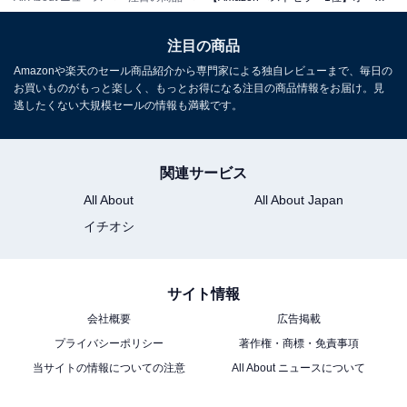
注目の商品
オーディオテクニカ「AT-SP767XTV」
Amazonや楽天のセール商品紹介から専門家による独自レビューまで、毎日の
お買いものがもっと楽しく、もっとお得になる注目の商品情報をお届け。見
逃したくない大規模セールの情報も満載です。
関連サービス
All About
All About Japan
イチオシ
オーディオテクニカ 手元スピーカー テレビ用 2.4GHz ワ
イヤレス はっきり音 ステレオ かんたん操作 置くだけ充電
自動電源オフ機能 防滴 アンプ内蔵 ヘッドホン端子付き サ
ウンドアシストシリーズ AT-SP767XTV ホワイト
サイト情報
Amazonで見る
会社概要
広告掲載
プライバシーポリシー
著作権・商標・免責事項
当サイトの情報についての注意
All About ニュースについて
オーディオテクニカ「AT-CSP1」