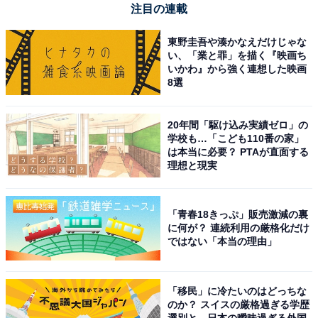
注目の連載
たい人や、インテリアに馴染む美しいスピーカーを探し
ている人には、おすすめの商品といえそうです。
東野圭吾や湊かなえだけじゃな
い、「業と罪」を描く『映画ち
あわせて読みたい
いかわ』から強く連想した映画
8選
【Amazonお買い得情報】デノン「AVサラウ
ンドレシーバー」が特別価格で登場中【7月1
日】
20年間「駆け込み実績ゼロ」の
学校も…「こども110番の家」
は本当に必要？ PTAが直面する
理想と現実
「青春18きっぷ」販売激減の裏
に何が？ 連続利用の厳格化だけ
ではない「本当の理由」
「移民」に冷たいのはどっちな
のか？ スイスの厳格過ぎる学歴
選別と、日本の曖昧過ぎる外国