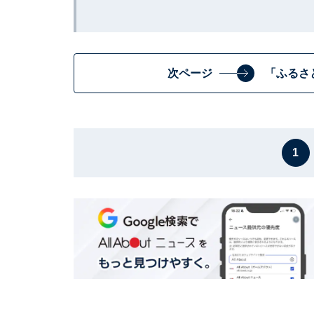
次ページ
「ふるさ
1