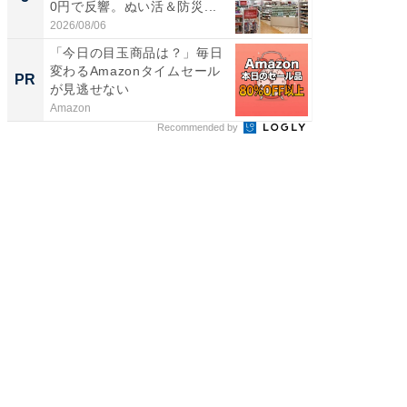
0円で反響。ぬい活＆防災...
リーバ
わ...
2026/08/06
2026/08/0
「今日の目玉商品は？」毎日
GOETH
変わるAmazonタイムセール
を組み
PR
PR
が見逃せない
Amazon
FINCHI o
Recommended by