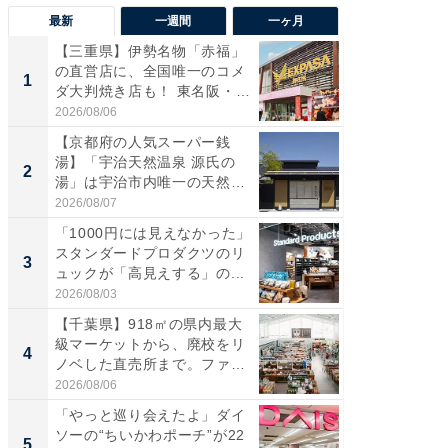
最新
一週間
一ヶ月
【三重県】伊勢名物「赤福」
【兵庫
の直営店に、全国唯一のコメ
ーメン
1
1
ダ大判焼き店も！ 東名阪・
再現した
伊...
道...
2026/08/06
2026/08/0
【京都府の人気スーパー銭
【三重
湯】「宇治天然温泉 源氏の
の直営
2
2
湯」は宇治市内唯一の天然温
ダ大判焼
泉と...
伊...
2026/08/07
2026/08/0
「1000円には見えなかった」
【千葉県
スタンダードプロダクツのリ
級マー
3
3
ュックが「高見えする」の...
ノベし
ー...
2026/08/03
2026/08/0
【千葉県】918㎡の県内最大
立山連
級マーケットから、廃校をリ
風呂に、
4
4
ノベした直売所まで。ファ
層水風
ー...
帰...
2026/08/06
2026/08/0
「やっと巡り会えたよ」ダイ
「これ
ソーの“ちいかわポーチ”が22
ダイソ
5
5