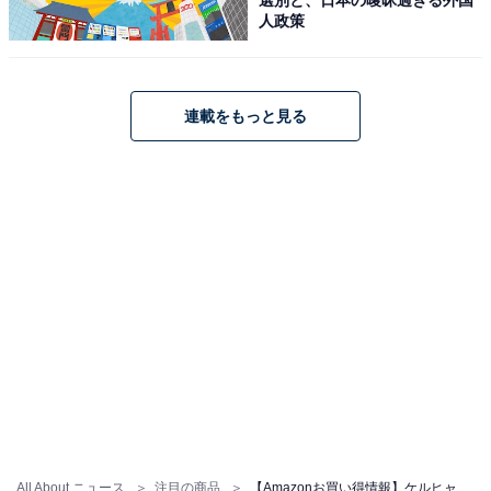
人政策
【Amazon.co.jp限定】ケルヒャー(Karcher) 高圧洗浄機
K2サイレントBC 静音機能 軽量 小型 コンパクト収納 簡単
接続 洗車 泥 花粉除去効果 黄砂 (50/60Hz) 1.600-924.0
連載をもっと見る
Amazonで見る
ケルヒャー「K5プレミアムサイレント」
All About ニュース
注目の商品
【Amazonお買い得情報】ケルヒャー「高圧洗浄機」が特別価格で登場中【7月3日】