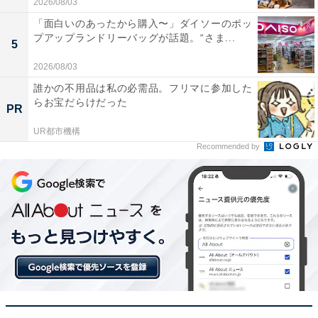
2026/08/03
「面白いのあったから購入〜」ダイソーのポッ
プアップランドリーバッグが話題。“さま...
5
小型なのに想像以上のハイパワーで、ベランダの頑
2026/08/03
固な黒ずみがみるみる落ちて感動しました
誰かの不用品は私の必需品。フリマに参加した
らお宝だらけだった
PR
UR都市機構
本体背面にノズルをまとめて収納できるため、物置
Recommended by
の隙間にスッキリ収まって助かります
手軽に扱える高圧洗浄機を探している人や、省スペース
で保管したい人には、おすすめの商品といえそうです。