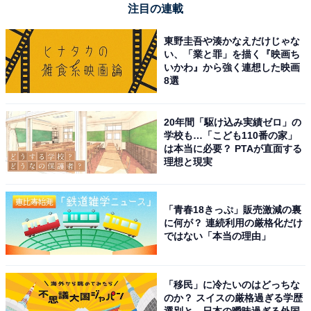
注目の連載
東野圭吾や湊かなえだけじゃな
い、「業と罪」を描く『映画ち
いかわ』から強く連想した映画
8選
20年間「駆け込み実績ゼロ」の
学校も…「こども110番の家」
は本当に必要？ PTAが直面する
理想と現実
【今日チェックしたい】ケルヒャーの人気商品5選
「青春18きっぷ」販売激減の裏
ケルヒャー「K2サイレントBC」
に何が？ 連続利用の厳格化だけ
ではない「本当の理由」
「移民」に冷たいのはどっちな
のか？ スイスの厳格過ぎる学歴
選別と、日本の曖昧過ぎる外国