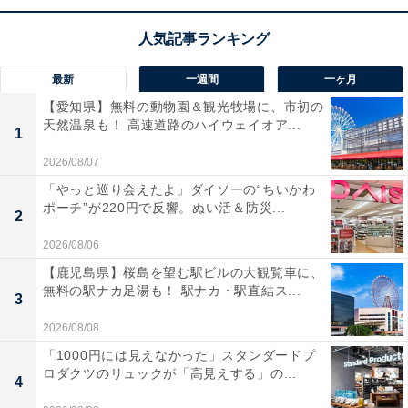
圧洗浄機です。女性でも片手でラクに持ち運べ、使いた
い時にサッと取り出せます。
コンパクトながら最大
8MPaの強力な水圧
で、洗車や網戸の泥汚れも一気に吹
き飛ばす頼もしさです！
最新
一週間
一ヶ月
【愛知県】無料の動物園＆観光牧場に、市初の
天然温泉も！ 高速道路のハイウェイオア...
ノズルを本体背面に収納できるため、
狭いスペースでも
1
場所を取らずに保管できる
のも大きなメリット。これ1
2026/08/07
台で家周りのお掃除が驚くほど手軽に変わりますね。
「やっと巡り会えたよ」ダイソーの“ちいかわ
ポーチ”が220円で反響。ぬい活＆防災...
2
ケルヒャーの高圧洗浄機「K2クラシック」の口コミ
2026/08/06
は？
【鹿児島県】桜島を望む駅ビルの大観覧車に、
ケルヒャーの高圧洗浄機「K2クラシック」には以下のよ
無料の駅ナカ足湯も！ 駅ナカ・駅直結ス...
3
うな口コミが寄せられています。
2026/08/08
「1000円には見えなかった」スタンダードプ
軽くてコンパクトなので、女性の私でも準備や片付
ロダクツのリュックが「高見えする」の...
4
けが苦にならず気軽に洗車が楽しめます