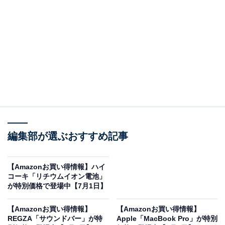
※以下のセール情報は7月3日17時45分現在のものです。
値段の変更、売り切れの場合もあります。
この記事の執筆者：
All About ニュース お買
いもの部
編集部が選ぶおすすめ記事
Amazonのセール商品から売れ筋ランキングまで、毎日のお買いも
のがもっと楽しく、もっとお得になる情報をお届け。編集部員によ
る独自レビューなど、ここでしか手に入らない情報も満載です。
...続きを読む
【Amazonお買い得情報】ハイ
コーキ「リチウムイオン電池」
※本記事で紹介している商品の購入やサービスの利用により、売上の一部が
が特別価格で登場中【7月1日】
オールアバウトに還元されることがあります。
【Amazonお買い得情報】
【Amazonお買い得情報】
ケルヒャーの「高圧洗浄機」が限定価格に！ 8％
REGZA「サウンドバー」が特
Apple「MacBook Pro」が特別