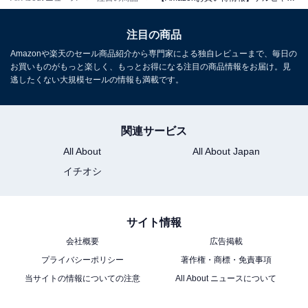
ケルヒャー(Karcher) 最上位モデルの高圧洗浄機 K5プレ
ミアムサイレント ベーシック パワフル 静音機能 高性能
簡単接続 付属品充実 ハイパワー多機能ノズル しなやか高
注目の商品
圧ホース ホースリール タイヤ 伸縮ハンドル 洗浄剤簡単セ
Amazonや楽天のセール商品紹介から専門家による独自レビューまで、毎日の
ッティング 洗車 花粉除去効果 黄砂 泥 60Hz 1.603-544.0
お買いものがもっと楽しく、もっとお得になる注目の商品情報をお届け。見
Amazonで見る
逃したくない大規模セールの情報も満載です。
関連サービス
ケルヒャー「K2 Little Premium」
All About
All About Japan
イチオシ
サイト情報
会社概要
広告掲載
プライバシーポリシー
著作権・商標・免責事項
ケルヒャー(Karcher) 高圧洗浄機 K2 Little Premium コン
当サイトの情報についての注意
All About ニュースについて
パクト収納 ハイパワーなノズル 付属品充実 軽量 小型 簡
単接続 洗車 泥 花粉除去効果 黄砂 (50/60Hz) 1.600-931.0