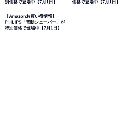
オフで登場
別価格で登場中【7月1日】
価格で登場中【7月1日】
【Amazonお買い得情報】
PHILIPS「電動シェーバー」が
特別価格で登場中【7月1日】
ケルヒャー 家庭用高圧洗浄機 K 2 クラシック
Amazonで見る
ケルヒャーの高圧洗浄機「K2クラシック」は現在8％オ
フの特別価格・税込1万8000円で販売中です。
この商品のおすすめポイントは？
ケルヒャーの「K2クラシック」は、
本体重量わずか
3.8kgという圧倒的な軽量・コンパクト設計
が魅力の高