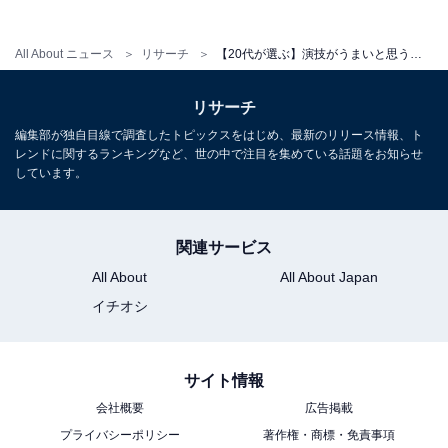
「これまで様々な職業の主人公を演じてどれもブー
All About ニュース
リサーチ
【20代が選ぶ】演技がうまいと思う、STARTO社所属の40・50代タレントランキング！ 2位「櫻井翔」を抑えた1位は？【2026年調査】
ムを起こしており、画面を引き込むパワーが桁違い
だからです。年齢を重ねるごとに渋みや人間味が増
リサーチ
し、近年では冷徹な教官役から重厚な織田信長役ま
編集部が独自目線で調査したトピックスをはじめ、最新のリリース情報、ト
で、作品ごとに強烈な印象を残していると感じま
レンドに関するランキングなど、世の中で注目を集めている話題をお知らせ
しています。
す」（20代男性／北海道）
関連サービス
All About
All About Japan
※回答者からのコメントは原文ママです
イチオシ
※記事内容は執筆時点のものです。最新の内容をご確認
ください
サイト情報
次ページ
8位までのランキング結果を見る
会社概要
広告掲載
プライバシーポリシー
著作権・商標・免責事項