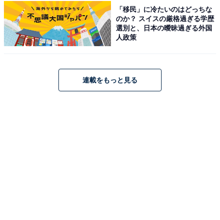
「移民」に冷たいのはどっちな
ン』や『HERO』（共にフジテレビ系）など、平成のド
のか？ スイスの厳格過ぎる学歴
ラマ史に残る数々のメガヒット作で主演を務め、日本中
選別と、日本の曖昧過ぎる外国
人政策
に社会現象を巻き起こしました。近年も映画『グランメ
ゾン・パリ』や『教場』シリーズ（フジテレビ系）など
で圧倒的な存在感と演技力を放ち続けています。
連載をもっと見る
回答者コメント
「表情の作り方、しぐさなど全てにおいて完璧」
（20代男性／神奈川県）
「どのジャンルも合っているし、教場はキムタク以
外考えられない」（20代女性／兵庫県）