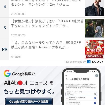
タレント」ランキング！ 2位「ジェ...
4
2026/08/09
【女性が選ぶ】演技がうまい「STARTO社の若
手タレント」ランキング！ 2位「永...
5
2026/05/27
「え、こんなセールやってたの？」80％OFF
以上が続々登場！Amazonの本気が...
PR
Amazon
Recommended by
1位：木村拓哉／126票