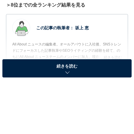
＞8位までの全ランキング結果を見る
この記事の執筆者：
坂上 恵
All About ニュースの編集者。オールアバウトに入社後、SNSトレン
ドにフォーカスした記事執筆やSEOライティングの経験を経て、の
ちにAll About ニュースチームのメンバーに加入。現在は旅行・カル
...続きを読む
チャー・エンタメなどを中心に企画編集を担当。東京都出身。居酒
続きを読む
屋巡りとスポーツ観戦が生きがい。
調査概要
調査期間：2026年6月18〜24日
調査方法：インターネット調査
調査対象：全国20代の男女264人
※本調査は全国264人を対象に実施したもので、結
果は回答者の意見を集計したものであり、全体の意