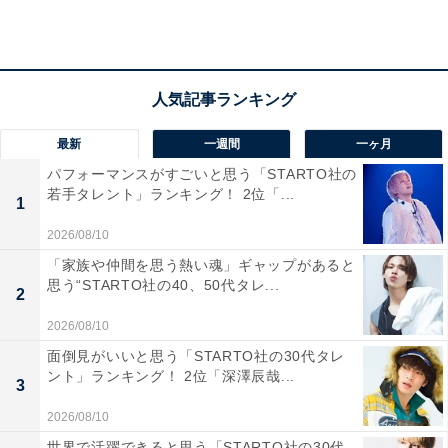
回答者コメント
「役が馴染んでいて、他の俳優さんに見劣りしない
から」（20代女性／愛知県）
最新
一週間
一ヶ月
パフォーマンスがすごいと思う「STARTO社の
「幼少期の頃に見ていたドラマで、印象的だったか
若手タレント」ランキング！ 2位「...
1
ら」（20代女性／群馬県）
2026/08/10
「家族や仲間を思う熱い魂」ギャップがあると
思う“STARTO社の40、50代タレ...
2
「役になりきっていて、観ているといつも惹き込ま
2026/08/10
れる」（20代女性／宮崎県）
面倒見がいいと思う「STARTO社の30代タレ
ント」ランキング！ 2位「深澤辰哉...
3
2026/08/10
世界で活躍できると思う「STARTO社の30代