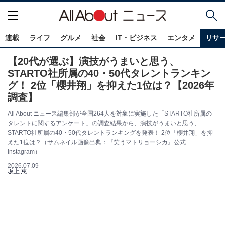
連載
ライフ
グルメ
社会
IT・ビジネス
エンタメ
リサ
【20代が選ぶ】演技がうまいと思う、
STARTO社所属の40・50代タレントランキン
グ！ 2位「櫻井翔」を抑えた1位は？【2026年
調査】
All About ニュース編集部が全国264人を対象に実施した「STARTO社所属の
タレントに関するアンケート」の調査結果から、演技がうまいと思う、
STARTO社所属の40・50代タレントランキングを発表！ 2位「櫻井翔」を抑
えた1位は？（サムネイル画像出典：『笑うマトリョーシカ』公式
Instagram）
2026.07.09
坂上 恵