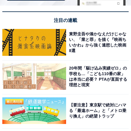
注目の連載
東野圭吾や湊かなえだけじゃな
い、「業と罪」を描く『映画ち
いかわ』から強く連想した映画
View this post on Instagram
8選
20年間「駆け込み実績ゼロ」の
学校も…「こども110番の家」
は本当に必要？ PTAが直面する
理想と現実
【要注意】東京駅で絶対にハマ
る「最遠ホーム」と「メトロ乗
り換え」の絶望トラップ
見事1位に輝いたのは、アイドルグループ・SMAPの元メ
ンバーである木村拓哉さんです。『ロングバケーショ