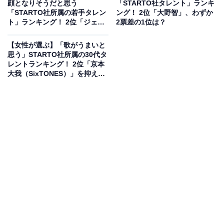
顔となりそうだと思う
「STARTO社タレント」ランキ
「STARTO社所属の若手タレン
ング！ 2位「大野智」、わずか
ト」ランキング！ 2位「ジェシ
2票差の1位は？
ー」を抑えた1位は？【2026年
調査】
【女性が選ぶ】「歌がうまいと
思う」STARTO社所属の30代タ
レントランキング！ 2位「京本
大我（SixTONES）」を抑えた
1位は？【2026年調査】
2位にランクインしたのは、アイドルグループ・嵐のメ
ンバーとして活躍してきた櫻井翔さんです。ドラマ『謎
解きはディナーのあとで』や『家族ゲーム』（共にフジ
テレビ系）、近年では『大病院占拠』シリーズ（日本テ
レビ系）など数々の話題作で主演を務め、コミカルなキ
ャラクターからシリアスな役どころまで幅広く演じ分け
る表現力が高く評価されています。