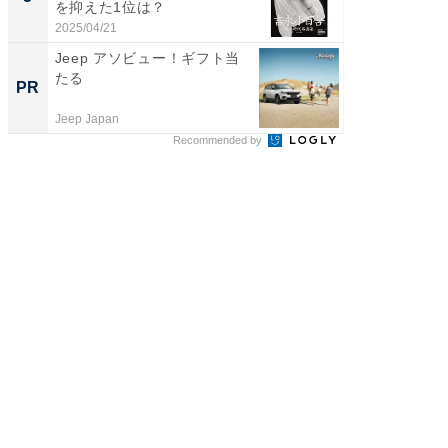
を抑えた1位は？
グ！ 2
2025/04/21
2026/08/0
Jeep アソビュー！ギフト当
シェア別荘
たる
wners
PR
PR
Jeep Japan
COCO VIL
Recommended by