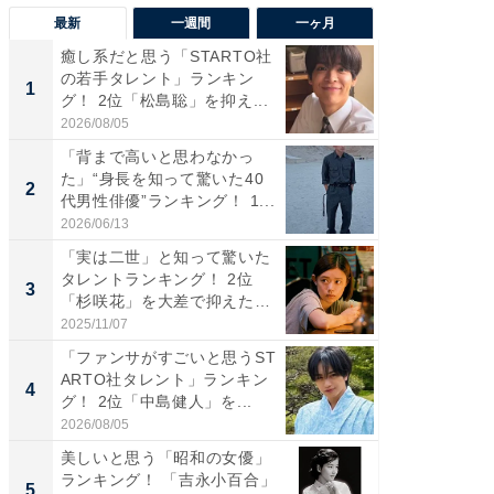
最新
一週間
一ヶ月
癒し系だと思う「STARTO社
「癒し系
の若手タレント」ランキン
タレント
1
1
グ！ 2位「松島聡」を抑え...
「井ノ原
2026/08/05
2026/08/0
「背まで高いと思わなかっ
ギャップ
た」“身長を知って驚いた40
RTO社
2
2
代男性俳優”ランキング！ 1...
キング！
2026/06/13
2026/08/0
「実は二世」と知って驚いた
癒し系だ
タレントランキング！ 2位
の若手
3
3
「杉咲花」を大差で抑えた1
グ！ 2
位...
2025/11/07
2026/08/0
「ファンサがすごいと思うST
「ギャッ
ARTO社タレント」ランキン
RTO社
4
4
グ！ 2位「中島健人」を...
グ！ 2
2026/08/05
2026/07/3
美しいと思う「昭和の女優」
「世界で
ランキング！ 「吉永小百合」
ARTO
5
5