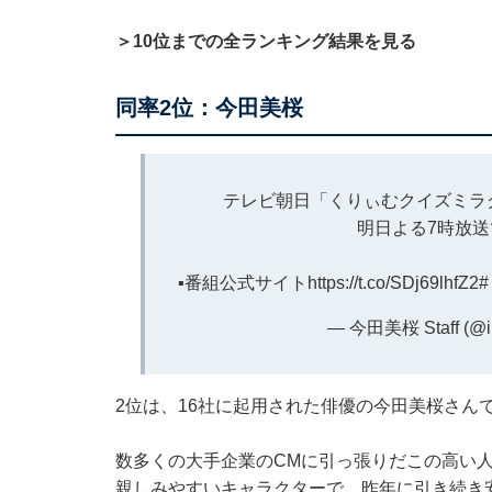
＞10位までの全ランキング結果を見る
同率2位：今田美桜
テレビ朝日「くりぃむクイズミラク
明日よる7時放送
▪️番組公式サイト
https://t.co/SDj69lhfZ2
— 今田美桜 Staff (@im
2位は、16社に起用された俳優の今田美桜さん
数多くの大手企業のCMに引っ張りだこの高い
親しみやすいキャラクターで、昨年に引き続き