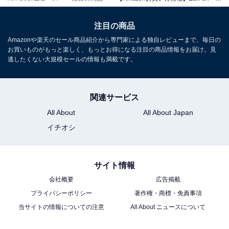
【VGP 2024金賞】EarFun Free Pro 3 ANC機能ワイヤレ
注目の商品
スイヤホン Bluetooth 5.3 (ブラウンブラック)
Amazonや楽天のセール商品紹介から専門家による独自レビューまで、毎日の
Amazonで見る
お買いものがもっと楽しく、もっとお得になる注目の商品情報をお届け。見
逃したくない大規模セールの情報も満載です。
EarFun「OpenJump」
関連サービス
All About
All About Japan
イチオシ
サイト情報
会社概要
広告掲載
【VGP 2025 金賞】EarFun OpenJump オープンイヤー
プライバシーポリシー
著作権・商標・免責事項
イヤホン Bluetooth 耳掛け型/ランニング イヤホン 耳を
当サイトの情報についての注意
All About ニュースについて
塞がない
Amazonで見る