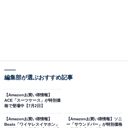
※以下のセール情報は7月2日15時30分現在のものです。
値段の変更、売り切れの場合もあります。
※本記事で紹介している商品の購入やサービスの利用により、売上の一部が
オールアバウトに還元されることがあります。
EarFunの「ワイヤレスイヤホン」が限定価格に！
15％オフで登場
編集部が選ぶおすすめ記事
【Amazonお買い得情報】
ACE「スーツケース」が特別価
格で登場中【7月2日】
【Amazonお買い得情報】
【Amazonお買い得情報】ソニ
Beats「ワイヤレスイヤホン」
ー「サウンドバー」が特別価格