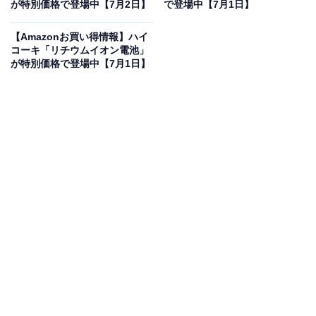
が特別価格で登場中【7月2日】
で登場中【7月1日】
【VGP 2025 金賞】EarFun Air Pro 4 ワイヤレスイヤホン
Bluetooth 5.4/50dBアダプティブ式 ハイブリッドANC
【Amazonお買い得情報】ハイ
Amazonで見る
コーキ「リチウムイオン電池」
が特別価格で登場中【7月1日】
EarFunのワイヤレスイヤホン「Air Pro 4」は現在15％オ
フの特別価格・税込8490円販売中です。
この商品のおすすめポイントは？
最先端チップ「QCC3091」を搭載し、ハイレゾやロスレ
ス伝送に対応した
原音に忠実な圧倒的高音質
を実現。周
囲の騒音レベルに合わせて自動でカットする
最大50dBの
アダプティブノイズキャンセリング
により、どこにいて
も一瞬で自分だけの静寂を作り出せます！
充電ケースを併用すれば
最大52時間の圧倒的なロング再