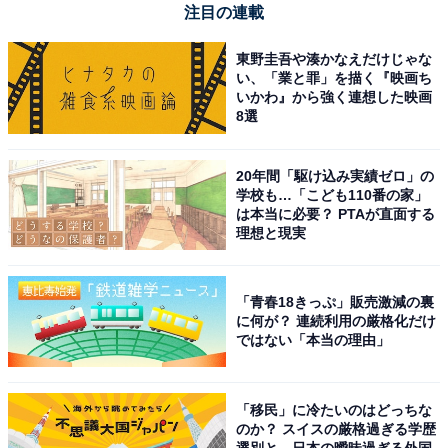
注目の連載
東野圭吾や湊かなえだけじゃな
い、「業と罪」を描く『映画ち
いかわ』から強く連想した映画
8選
20年間「駆け込み実績ゼロ」の
学校も…「こども110番の家」
は本当に必要？ PTAが直面する
理想と現実
「青春18きっぷ」販売激減の裏
に何が？ 連続利用の厳格化だけ
ではない「本当の理由」
【今日チェックしたい】EarFunの人気商品5選
「移民」に冷たいのはどっちな
EarFun「Air Pro 3」
のか？ スイスの厳格過ぎる学歴
選別と、日本の曖昧過ぎる外国