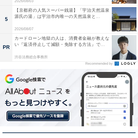
2026/08/03
りました
【京都府の人気スーパー銭湯】「宇治天然温泉
源氏の湯」は宇治市内唯一の天然温泉と...
5
2026/08/07
バッテリーの持ちが抜群に良くて驚いており、数日
カードローン地獄の人は、消費者金融が教えな
間の出張や旅行でも充電器いらずで大活躍していま
い『返済停止して減額・免除する方法』で...
PR
す
渋谷法務総合事務所
Recommended by
騒がしい場所でも大好きな音楽に深く没頭したい人や、
充電の手間を減らしつつ最先端のサウンドを体感したい
人には、おすすめの商品といえそうです。
あわせて読みたい
【Amazonお買い得情報】ソニー「ワイヤレ
スヘッドホン」が特別価格で登場中【6月30
日】