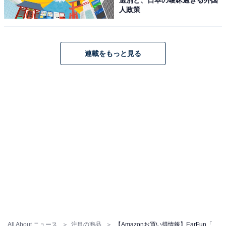
人政策
連載をもっと見る
【VGP金賞】EarFun Air Pro 3 ANC搭載完全ワイヤレス
イヤホン Bluetooth 5.3 + 43dBまでノイズキャンセリン
グ
Amazonで見る
EarFun「Free Pro 3」
All About ニュース
注目の商品
【Amazonお買い得情報】EarFun「ワイヤレスイヤホン」が特別価格で登場中【7月2日】