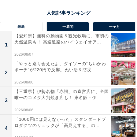
生
が可能になり、頻繁に充電する煩わしさから解放され
ます。装着検出やクリアなAI通話機能など、日常のリス
ニング体験を豊かにする機能が詰まっているのも魅力で
最新
一週間
一ヶ月
すね。
【愛知県】無料の動物園＆観光牧場に、市初の
天然温泉も！ 高速道路のハイウェイオア...
EarFun「Air Pro 4」の口コミは？
1
2026/08/07
EarFun「Air Pro 4」には以下のような口コミが寄せられ
「やっと巡り会えたよ」ダイソーの“ちいかわ
ています。
ポーチ”が220円で反響。ぬい活＆防災...
2
圧倒的なノイズキャンセリング性能で、騒がしい通
2026/08/06
勤電車のなかでも一瞬で自分だけの静かな空間を作
【三重県】伊勢名物「赤福」の直営店に、全国
唯一のコメダ大判焼き店も！ 東名阪・伊...
れます
3
2026/08/06
「1000円には見えなかった」スタンダードプ
ロダクツのリュックが「高見えする」の...
音質が非常にクリアで細かな音までしっかり聴こえ
4
るため、お気に入りの曲を聴くのが毎日楽しみにな