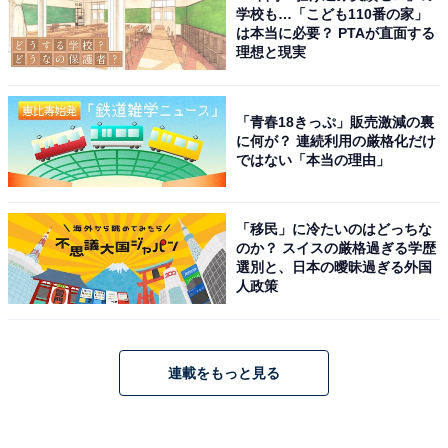
学校も…「こども110番の家」
は本当に必要？ PTAが直面する
理想と現実
「青春18きっぷ」販売激減の裏
に何が？ 連続利用の厳格化だけ
ではない「本当の理由」
「移民」に冷たいのはどっちな
のか？ スイスの厳格過ぎる学歴
選別と、日本の曖昧過ぎる外国
人政策
連載をもっと見る