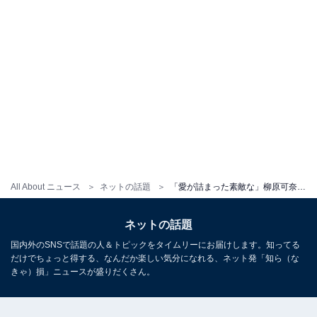
All About ニュース
ネットの話題
「愛が詰まった素敵な」柳原可奈子、脳性まひの長女もよく食べる手作りご飯公開「ホント丁寧で尊敬」
ネットの話題
国内外のSNSで話題の人＆トピックをタイムリーにお届けします。知ってる
だけでちょっと得する、なんだか楽しい気分になれる、ネット発「知ら（な
きゃ）損」ニュースが盛りだくさん。