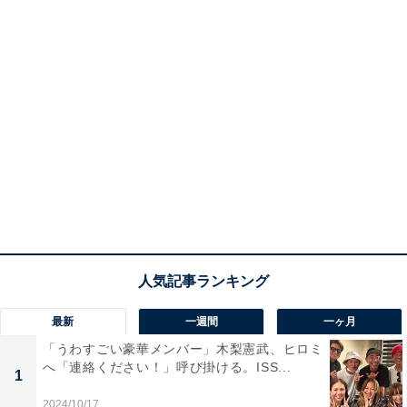
最新
一週間
一ヶ月
「うわすごい豪華メンバー」木梨憲武、ヒロミ
へ「連絡ください！」呼び掛ける。ISS...
1
2024/10/17