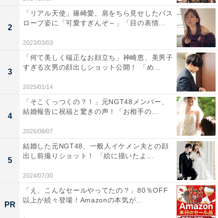
「リアル天使」篠崎愛、肩をちら見せしたバス
ローブ姿に「可愛すぎんぞ～」「目の表情...
2
2023/03/03
「何て美しく端正なお顔立ち」神崎恵、美男子
すぎる次男の顔出しショット公開！ 「め...
3
2025/01/14
「そこくっつくの？！」元NGT48メンバー、
結婚報告に祝福と驚きの声！「お相手の...
4
2026/08/07
結婚した元NGT48、一般人イケメン夫との顔
出し前撮りショット！ 「絵に描いたよ...
5
2024/07/30
「え、こんなセールやってたの？」80％OFF
以上が続々登場！Amazonの本気が...
PR