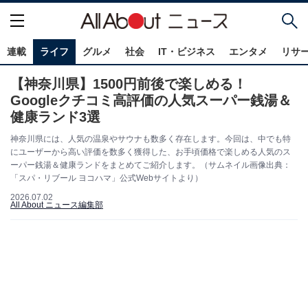
連載
ライフ
グルメ
社会
IT・ビジネス
エンタメ
リサ
【神奈川県】1500円前後で楽しめる！
Googleクチコミ高評価の人気スーパー銭湯＆
健康ランド3選
神奈川県には、人気の温泉やサウナも数多く存在します。今回は、中でも特
にユーザーから高い評価を数多く獲得した、お手頃価格で楽しめる人気のス
ーパー銭湯＆健康ランドをまとめてご紹介します。（サムネイル画像出典：
「スパ・リブール ヨコハマ」公式Webサイトより）
2026.07.02
All About ニュース編集部