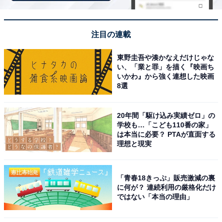
注目の連載
東野圭吾や湊かなえだけじゃな
い、「業と罪」を描く『映画ち
いかわ』から強く連想した映画
8選
20年間「駆け込み実績ゼロ」の
学校も…「こども110番の家」
は本当に必要？ PTAが直面する
理想と現実
「ヨコヤマ・ユーランド鶴見」公式Webサイトより
「青春18きっぷ」販売激減の裏
天然温泉は「ナトリウム－塩化物強塩温泉」で、高い保
に何が？ 連続利用の厳格化だけ
ではない「本当の理由」
温・美肌効果が期待できます。名物の「黄土サウナ」
は、天井や壁に黄土やゲルマニウム鉱石を使用してお