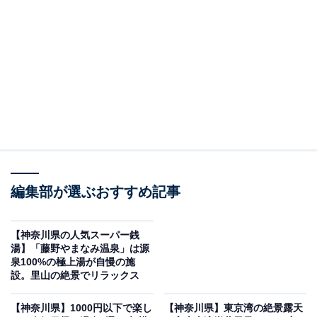
編集部が選ぶおすすめ記事
【神奈川県の人気スーパー銭
湯】「藤野やまなみ温泉」は源
泉100%の極上湯が自慢の施
「スパ・リブール ヨコハマ」公式Webサイトより
設。里山の絶景でリラックス
獅子ヶ谷の地下300mから湧き出る「獅子ヶ谷源泉」は、
【神奈川県】1000円以下で楽し
【神奈川県】東京湾の絶景露天
肌がしっとりする「黒湯」の天然温泉。「スパ・リブー