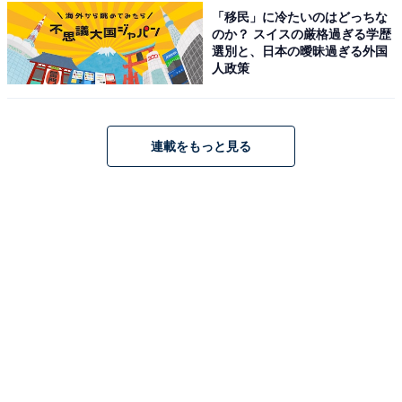
り、マイナスイオンあふれる空間での発汗が楽しめま
「移民」に冷たいのはどっちな
のか？ スイスの厳格過ぎる学歴
す。特筆すべきは関東屈指とされる約10℃設定の「水風
選別と、日本の曖昧過ぎる外国
呂」で、サウナファンから高い支持を得ています。食事
人政策
処では、和洋中の専門料理人が腕を振るう多彩なメニュ
ーがそろっています。
連載をもっと見る
営業時間
10:00〜24:00
アクセス
所在地：神奈川県横浜市鶴見区下末吉2-21-21
アクセス：JR「鶴見駅」東口、またはJR「川崎駅」西口
より無料送迎バスを運行。路線バスの場合は「下末吉国
道際」または「新鶴見橋」バス停よりすぐ。
料金