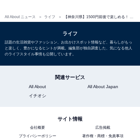
※入館料には館内着とレンタルタオルが含まれています
All About ニュース
ライフ
【神奈川県】1500円前後で楽しめる！ Googleクチコミ高評価の人気スーパー銭湯＆健康ランド3選
平日：1300円
土・日・祝：1400円
ライフ
話題の生活雑貨やファッション、お出かけスポット情報など、暮らしがもっ
宿泊可否
と楽しく、豊かになるヒントが満載。編集部が独自調査した、気になる他人
のライフスタイル事情も公開しています。
宿泊：不可（営業時間は10:00〜24:00で、深夜・宿泊営
業は行っていません）
関連サービス
あわせて読みたい
All About
All About Japan
【神奈川県の人気健康ランド】「ヨコヤマ・
ユーランド鶴見」は高濃度炭酸泉と水温10℃
イチオシ
の水風呂が自慢
サイト情報
会社概要
広告掲載
プライバシーポリシー
著作権・商標・免責事項