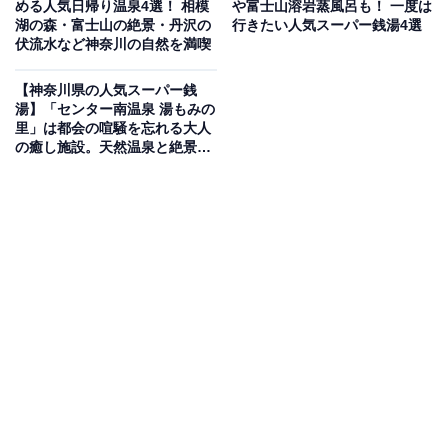
める人気日帰り温泉4選！ 相模
や富士山溶岩蒸風呂も！ 一度は
湖の森・富士山の絶景・丹沢の
行きたい人気スーパー銭湯4選
ル ヨコハマ」にて非加水の源泉掛け流しで堪能できま
伏流水など神奈川の自然を満喫
す。大浴場には3種の内湯や「露天風呂」、「つぼ湯」
があり、本格的な温泉が楽しめます。サウナはTV付きの
【神奈川県の人気スーパー銭
湯】「センター南温泉 湯もみの
「高温サウナ」を完備。食事処では、エスニック料理を
里」は都会の喧騒を忘れる大人
はじめ多彩なメニューを味わえます。
の癒し施設。天然温泉と絶景足
湯でリラックス
営業時間
10:00〜翌8:00
定休日：年中無休
アクセス
所在地：神奈川県横浜市鶴見区獅子ヶ谷2-39-18
アクセス：東急東横線「大倉山駅」東口より市営バス
（梶山行乗車、駒岡車庫下車徒歩1分）。所要時間約10
分。