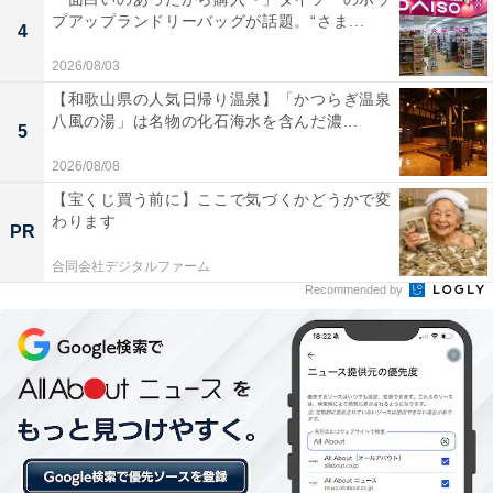
プアップランドリーバッグが話題。“さま...
4
2026/08/03
【和歌山県の人気日帰り温泉】「かつらぎ温泉
八風の湯」は名物の化石海水を含んだ濃...
5
2026/08/08
【宝くじ買う前に】ここで気づくかどうかで変
わります
PR
合同会社デジタルファーム
Recommended by
「ヨコヤマ・ユーランド鶴見」は末吉の地下から
湧き出す本格天然温泉