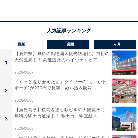
料金
※全プラン入浴・サウナ利用可。通常プランは館内着・
岩盤浴を含みます。
平日：1520円（大人/リブール通常プラン）
最新
一週間
一ヶ月
土・日・祝：1750円（大人/リブール通常プラン）
【愛知県】無料の動物園＆観光牧場に、市初の
天然温泉も！ 高速道路のハイウェイオア...
1
宿泊可否
2026/08/07
宿泊：可（24時間営業のため滞在可能。個室が利用でき
「やっと巡り会えたよ」ダイソーの“ちいかわ
るプランや深夜料金の加算で翌朝まで過ごせます）
ポーチ”が220円で反響。ぬい活＆防災...
2
あわせて読みたい
2026/08/06
【鹿児島県】桜島を望む駅ビルの大観覧車に、
【神奈川県の人気スーパー銭湯】「スパ・リ
無料の駅ナカ足湯も！ 駅ナカ・駅直結ス...
ブール ヨコハマ」はバリの雰囲気が漂う癒し
3
の施設
2026/08/08
「面白いのあったから購入〜」ダイソーのポッ