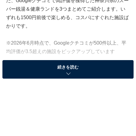
た、Googleクチコミで高評価を獲得した神奈川県のスー
パー銭湯＆健康ランドを3つまとめてご紹介します。い
ずれも1500円前後で楽しめる、コスパにすぐれた施設ば
かりです。
※2026年6月時点で、Googleクチコミが500件以上、平
均評価が3.5超えの施設をピックアップしています
続きを読む
この記事の執筆者：
All About ニュース編集
部
「All About ニュース」は、ネットの話題から世の中の動きまで、暮
らしの中にあふれる「なぜ？」「どうして？」を分かりやすく伝え
るAll About発のニュースメディアです。お金や仕事、恋愛、ITに関
...続きを読む
する疑問に対して専門家が分かりやすく回答するほか、エンタメ情
報やSNSで話題のトピックスを紹介しています。
「スパ・リブール ヨコハマ」はバリのリゾート気
分を味わえる癒しの空間