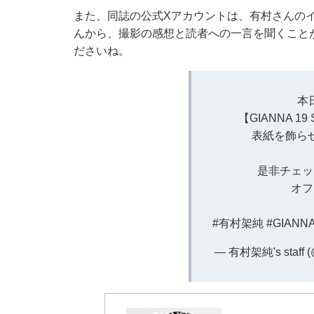
また、同誌の公式Xアカウントは、有村さんの
んから、撮影の感想と読者への一言を聞くこと
ださいね。
本
【GIANNA 19
表紙を飾ら
是非チェッ
オフ
#有村架純
#GIANN
— 有村架純's staff (