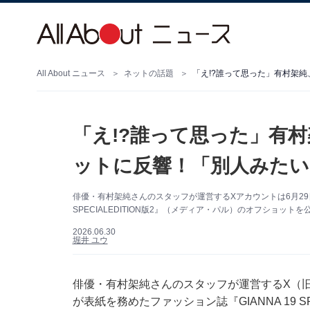
All About ニュース
ネットの話題
「え!?誰って思った」有村架
「え!?誰って思った」有
ットに反響！「別人みたい
俳優・有村架純さんのスタッフが運営するXアカウントは6月29日
SPECIALEDITION版2』（メディア・パル）のオフショ
2026.06.30
堀井 ユウ
俳優・有村架純さんのスタッフが運営するX（旧Tw
が表紙を務めたファッション誌『GIANNA 19 S