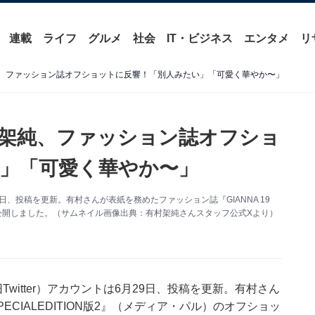
連載
ライフ
グルメ
社会
IT・ビジネス
エンタメ
リ
純、ファッション誌オフショットに反響！「別人みたい」「可愛く華やか〜」
村架純、ファッション誌オフショ
」「可愛く華やか〜」
、投稿を更新。有村さんが表紙を務めたファッション誌『GIANNA 19
ットを公開しました。（サムネイル画像出典：有村架純さんスタッフ公式Xより）
itter）アカウントは6月29日、投稿を更新。有村さん
PECIALEDITION版2』（メディア・パル）のオフショッ