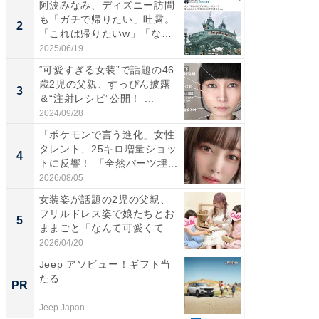
阿波みなみ、ディズニー訪問
「女の
も「ガチで帰りたい」吐露。
介、バ
2
2
「これは帰りたいw」「なん
らのプレ
ち...
愛...
2025/06/19
2026/08/0
“可愛すぎる女装”で話題の46
「好感
歳2児の父親、すっぴん披露
や、“マ
3
3
＆“注射レシピ”公開！ ...
画変更
財...
2024/09/28
2026/07/3
「ポケモンで言う進化」女性
「脚が
タレント、25キロ増量ショッ
横川尚
4
4
トに反響！ 「全然パーツ埋...
ムキな姿
刃...
2026/08/05
2026/08/0
女装姿が話題の2児の父親、
「2人と
フリルドレス姿で娘たちとお
團十郎
5
5
ままごと「なんて可愛くて平
「後ろ
和...
「...
2026/04/20
2026/08/0
Jeep アソビュー！ギフト当
【大人
たる
で快適
PR
PR
Jeep Japan
アイリス