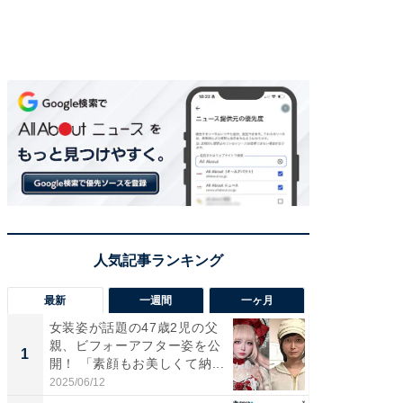
最新
一週間
一ヶ月
女装姿が話題の47歳2児の父
「さす
親、ビフォーアフター姿を公
は」高
1
1
開！ 「素顔もお美しくて納...
災地を
「カ...
2025/06/12
2026/08/0