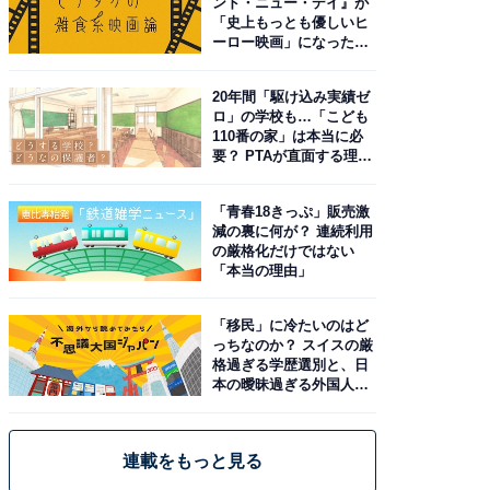
ンド・ニュー・デイ』が
「史上もっとも優しいヒ
ーロー映画」になった理
由。予習したい作品は？
20年間「駆け込み実績ゼ
ロ」の学校も…「こども
110番の家」は本当に必
要？ PTAが直面する理想
と現実
「青春18きっぷ」販売激
減の裏に何が？ 連続利用
の厳格化だけではない
「本当の理由」
「移民」に冷たいのはど
っちなのか？ スイスの厳
格過ぎる学歴選別と、日
本の曖昧過ぎる外国人政
策
連載をもっと見る