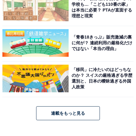
学校も…「こども110番の家」
は本当に必要？ PTAが直面する
理想と現実
「青春18きっぷ」販売激減の裏
に何が？ 連続利用の厳格化だけ
ではない「本当の理由」
「移民」に冷たいのはどっちな
のか？ スイスの厳格過ぎる学歴
選別と、日本の曖昧過ぎる外国
人政策
連載をもっと見る