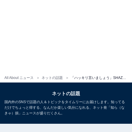
All About ニュース
ネットの話題
「ハッキリ言いましょう」SHAZNA・IZAM、“入れ歯疑惑”を完全否定。「凄い発想ですね」「ほど遠いです」
ネットの話題
国内外のSNSで話題の人＆トピックをタイムリーにお届けします。知ってる
だけでちょっと得する、なんだか楽しい気分になれる、ネット発「知ら（な
きゃ）損」ニュースが盛りだくさん。