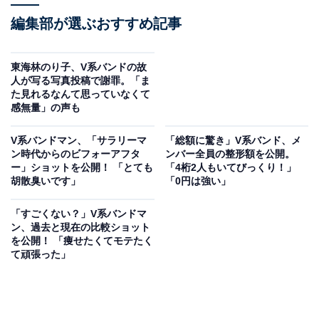
編集部が選ぶおすすめ記事
東海林のり子、V系バンドの故
人が写る写真投稿で謝罪。「ま
た見れるなんて思っていなくて
感無量」の声も
V系バンドマン、「サラリーマ
「総額に驚き」V系バンド、メ
ン時代からのビフォーアフタ
ンバー全員の整形額を公開。
ー」ショットを公開！ 「とても
「4桁2人もいてびっくり！」
胡散臭いです」
「0円は強い」
「すごくない？」V系バンドマ
ン、過去と現在の比較ショット
を公開！ 「痩せたくてモテたく
て頑張った」