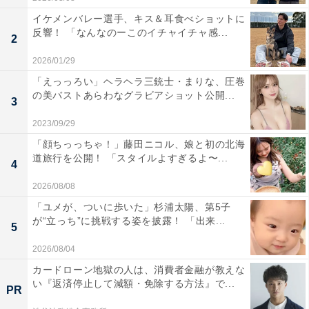
イケメンバレー選手、キス＆耳食べショットに
反響！ 「なんなのーこのイチャイチャ感...
2
2026/01/29
「えっっろい」ヘラヘラ三銃士・まりな、圧巻
の美バストあらわなグラビアショット公開...
3
2023/09/29
「顔ちっっちゃ！」藤田ニコル、娘と初の北海
道旅行を公開！ 「スタイルよすぎるよ〜...
4
2026/08/08
「ユメが、ついに歩いた」杉浦太陽、第5子
が“立っち”に挑戦する姿を披露！ 「出来...
5
2026/08/04
カードローン地獄の人は、消費者金融が教えな
い『返済停止して減額・免除する方法』で...
PR