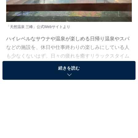
「天然温泉 三峰」公式Webサイトより
ハイレベルなサウナや温泉が楽しめる日帰り温泉やスパ
などの施設を、休日や仕事終わりの楽しみにしている人
も少なくないはず。日々の疲れを癒すリラックスタイム
は、何物にも代えがたい時間ですよね。しかし、近年で
続きを読む
は高い人気をほこる施設も多く、どこに行けばよいか迷
ってしまう……そんな思いを抱えている人もいるのでは
ないでしょうか。
そんな人に向けて、All About ニュース編集部が厳選し
た、人気かつ評価の高い日帰り温泉や銭湯の施設を紹介
します。今回紹介するのは、岐阜県で人気の施設「天然
温泉 三峰」です。