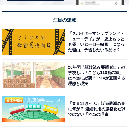
注目の連載
『スパイダーマン：ブランド・
ニュー・デイ』が「史上もっと
も優しいヒーロー映画」になっ
た理由。予習したい作品は？
20年間「駆け込み実績ゼロ」の
学校も…「こども110番の家」
は本当に必要？ PTAが直面する
アクセス・料金情報は？ 泊まれる？
理想と現実
アクセス
「青春18きっぷ」販売激減の裏
所在地：岐阜県可児市大森1748-1
に何が？ 連続利用の厳格化だけ
ではない「本当の理由」
アクセス：車の場合は東海環状自動車道「可児御嵩」I.C.
より10分、または中央自動車道「多治見」I.C.より20分