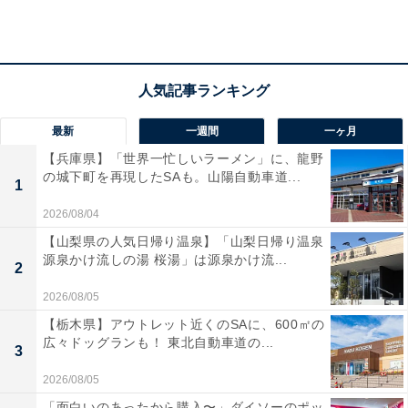
最新
一週間
一ヶ月
【兵庫県】「世界一忙しいラーメン」に、龍野
の城下町を再現したSAも。山陽自動車道...
1
2026/08/04
【山梨県の人気日帰り温泉】「山梨日帰り温泉
「天然温泉 三峰」の口コミは？
源泉かけ流しの湯 桜湯」は源泉かけ流...
2
2026/08/05
「天然温泉 三峰」には以下のような口コミが寄せられて
【栃木県】アウトレット近くのSAに、600㎡の
います。
広々ドッグランも！ 東北自動車道の...
3
2026/08/05
アルカリ単純泉の天然温泉がシルクのようなやさし
「面白いのあったから購入〜」ダイソーのポッ