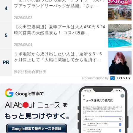
い肌触りで、入浴後にお肌がすべすべになって非常
プアップランドリーバッグが話題。“さま...
4
に心地よい。
2026/08/03
【羽田空港周辺】夏季プールは大人450円＆24
時間営業の天然温泉も！ コスパ抜群...
5
サウナや水風呂が充実しており、緑豊かな景色や自
然に囲まれた静寂な環境のなかで心身ともにリフレ
2026/08/04
ッシュして整うことができます。
リボ地獄から抜け出したい人は、返済を3～6
ヶ月停止して『大幅に減額してから返済す...
PR
渋谷法務総合事務所
Recommended by
和の趣がある落ち着いた施設内の雰囲気が素晴らし
く、スタッフの丁寧な対応や美味しい食事も含めて
贅沢な時間を過ごせる。