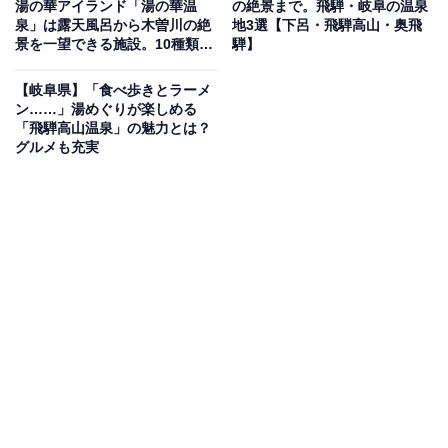
湯の華アイランド「湯の華温
の絶景まで。飛騨・岐阜の温泉
じめ、檜風呂や源泉かけ流し温泉、高濃度炭酸泉など多
泉」は露天風呂から木曽川の絶
地3選【下呂・飛騨高山・奥飛
景を一望できる施設。10種類の
騨】
彩な湯船が揃っています。サウナは自動熱風で発汗を促
岩盤スパも人気
すロウリュウサウナ「ロウリュウの森」やドライサウ
【岐阜県】「食べ歩きとラーメ
ナ、天然地下水の水風呂を完備。お食事処〈季〉では、
ン……」湯めぐりが楽しめる
「飛騨高山温泉」の魅力とは？
落ち着いた和の空間で飛騨牛鉄板焼き定食などの季節の
グルメも充実
お料理を堪能できます。
楽天トラベルで岐阜県の施設を見る