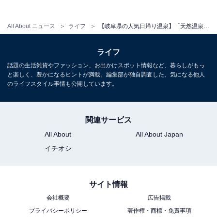
宿泊：不可（日帰り温泉施設のため、宿泊用の客室やプ
ランは用意されていません）
All About ニュース
ライフ
【岐阜県の人気日帰り温泉】「天然温泉 三峰」は樹々に囲まれ、自然豊かな場所にたたずむ和の空間の施設
こちらもおすすめ
ライフ
【岐阜県の人気日帰り温泉】「ぬくい温泉」は
話題の生活雑貨やファッション、お出かけスポット情報など、暮らしがもっ
入浴料のみで岩盤浴も楽しめる施設。全9種類の
と楽しく、豊かになるヒントが満載。編集部が独自調査した、気になる他人
湯がある癒しの空間
のライフスタイル事情も公開しています。
関連サービス
All About
All About Japan
イチオシ
サイト情報
会社概要
広告掲載
プライバシーポリシー
著作権・商標・免責事項