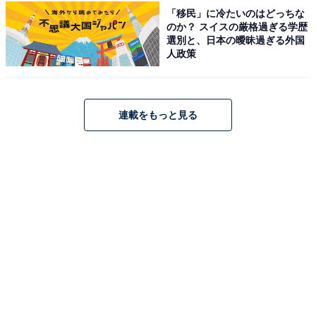
（無料駐車場150台完備）。電車のアクセスはJR中央本
「移民」に冷たいのはどっちな
のか？ スイスの厳格過ぎる学歴
線「多治見駅」からJR太多線に乗り換え「姫駅」下車、
選別と、日本の曖昧過ぎる外国
徒歩20分もしくはタクシーで5分。
人政策
料金
※大人一般料金。オリジナルタオル（販売）160円、バ
連載をもっと見る
スタオル（レンタル）200円、館内着（レンタル）500円
平日：850円
土・日・祝：950円
営業時間
平日：10:00〜22:30（最終受付 22:00）
土・日・祝：10:00〜22:30（最終受付 22:00）
宿泊可否