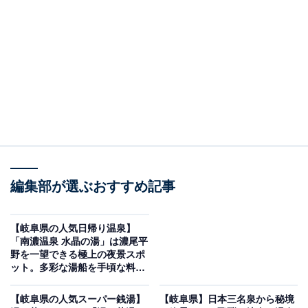
※2026年6月時点で、Googleクチコミが500件以上、平
均評価が4.0超えの銭湯を紹介しています
この記事の執筆者：
All About ニュース編集
部
「All About ニュース」は、ネットの話題から世の中の動きまで、暮
らしの中にあふれる「なぜ？」「どうして？」を分かりやすく伝え
るAll About発のニュースメディアです。お金や仕事、恋愛、ITに関
...続きを読む
する疑問に対して専門家が分かりやすく回答するほか、エンタメ情
編集部が選ぶおすすめ記事
報やSNSで話題のトピックスを紹介しています。
※本記事で紹介している商品の購入やサービスの利用により、売上の一部が
オールアバウトに還元されることがあります。
【岐阜県の人気日帰り温泉】
「南濃温泉 水晶の湯」は濃尾平
「天然温泉 三峰」は豊かな自然に囲まれた和のオ
野を一望できる極上の夜景スポ
アシス
ット。多彩な湯船を手頃な料金
で楽しめる
【岐阜県の人気スーパー銭湯】
【岐阜県】日本三名泉から秘境
天然温泉アルカリ単純泉のお湯が楽しめる露天風呂をは