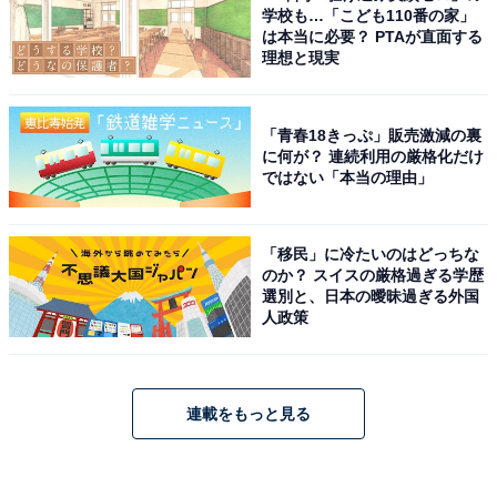
学校も…「こども110番の家」
は本当に必要？ PTAが直面する
理想と現実
「青春18きっぷ」販売激減の裏
に何が？ 連続利用の厳格化だけ
ではない「本当の理由」
「移民」に冷たいのはどっちな
のか？ スイスの厳格過ぎる学歴
選別と、日本の曖昧過ぎる外国
人政策
連載をもっと見る