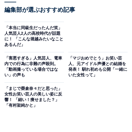
編集部が選ぶおすすめ記事
「本当に同級生だったんだ笑」
人気芸人2人の高校時代が話題
に！ 「こんな堀越みたいなこと
あるんだ」
「害悪すぎる」人気芸人、電車
「マジおめでとう」お笑い芸
内での行為に非難の声殺到。
人、元アイドル声優との結婚を
「動画撮っている場合ではな
発表！ 馴れ初めも公開「一緒に
い」の声も
いた女性って」
「まじで榮倉奈々だと思った」
女性お笑い芸人の美しい姿に反
響！ 「細い！痩せました？」
「有村架純かと」