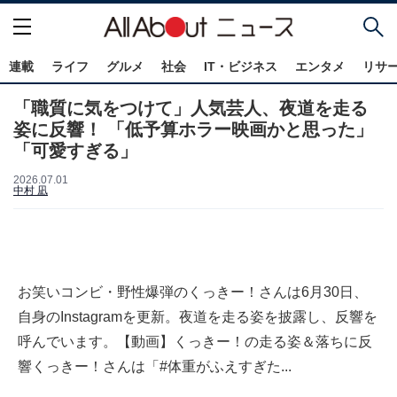
連載
ライフ
グルメ
社会
IT・ビジネス
エンタメ
リサ
「職質に気をつけて」人気芸人、夜道を走る
姿に反響！ 「低予算ホラー映画かと思った」
「可愛すぎる」
2026.07.01
中村 凪
お笑いコンビ・野性爆弾のくっきー！さんは6月30日、
自身のInstagramを更新。夜道を走る姿を披露し、反響を
呼んでいます。【動画】くっきー！の走る姿＆落ちに反
響くっきー！さんは「#体重がふえすぎた...