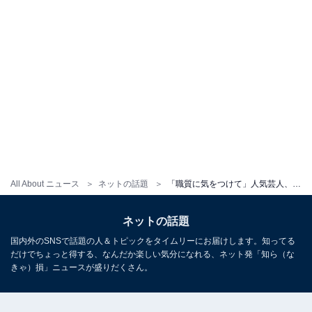
All About ニュース
ネットの話題
「職質に気をつけて」人気芸人、夜道を走る姿に反響！ 「低予算ホラー映画かと思った」「可愛すぎる」
ネットの話題
国内外のSNSで話題の人＆トピックをタイムリーにお届けします。知ってる
だけでちょっと得する、なんだか楽しい気分になれる、ネット発「知ら（な
きゃ）損」ニュースが盛りだくさん。