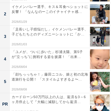
イケメンバレー選手、キス＆耳食べショットに
反響！ 「なんなのーこのイチャイチャ感...
2
2026/01/29
「足長いし子煩悩だし」イケメンバレー選手、
子どもたちとのディズニーショットに「か...
3
2026/01/03
「ユメが、ついに歩いた」杉浦太陽、第5子
が“立っち”に挑戦する姿を披露！ 「出来...
4
2026/08/04
「顔ちっっちゃ！」藤田ニコル、娘と初の北海
道旅行を公開！ 「スタイルよすぎるよ〜...
5
2026/08/08
カードローン50万円以上の人は、返済を3～6
ヶ月停止して『大幅に減額してから返済...
PR