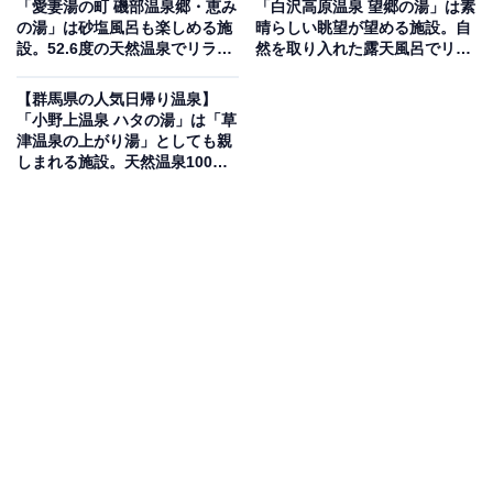
「愛妻湯の町 磯部温泉郷・恵み
「白沢高原温泉 望郷の湯」は素
の湯」は砂塩風呂も楽しめる施
晴らしい眺望が望める施設。自
「粕川温泉元気ランド」は雄大な赤城山を背に、清流と
設。52.6度の天然温泉でリラッ
然を取り入れた露天風呂でリラ
緑に囲まれた田園の中にある日帰り温泉施設です。敷地
クス
ックス
内の地下1500mから湧出するアルカリ性単純温泉の「粕
【群馬県の人気日帰り温泉】
「小野上温泉 ハタの湯」は「草
川温泉 – ささらの湯」と、約5km離れた場所からパイプ
津温泉の上がり湯」としても親
で引き込んでいる「粕川中之沢温泉 – みはらしの湯」の
しまれる施設。天然温泉100%
の「美人の湯」でリラックス
2つの源泉を隣接する内風呂で贅沢に楽しめます。自然
石を利用した開放感抜群の露天風呂やリニューアルされ
た高温サウナ、五右衛門水風呂も完備しています。
楽天トラベルで群馬県の施設を見る