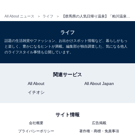
【群馬県の人気日帰り温泉】「天然温泉 天神の
湯」は自家源泉かけ流しのお湯を楽しめる施設
All About ニュース
ライフ
【群馬県の人気日帰り温泉】「粕川温泉元気ランド」は2つの源泉が楽しめる天然温泉施設。内風呂、露天風呂、高温サウナ、五右衛門水風呂でリラックス
ライフ
話題の生活雑貨やファッション、お出かけスポット情報など、暮らしがもっ
と楽しく、豊かになるヒントが満載。編集部が独自調査した、気になる他人
のライフスタイル事情も公開しています。
関連サービス
All About
All About Japan
イチオシ
サイト情報
会社概要
広告掲載
プライバシーポリシー
著作権・商標・免責事項