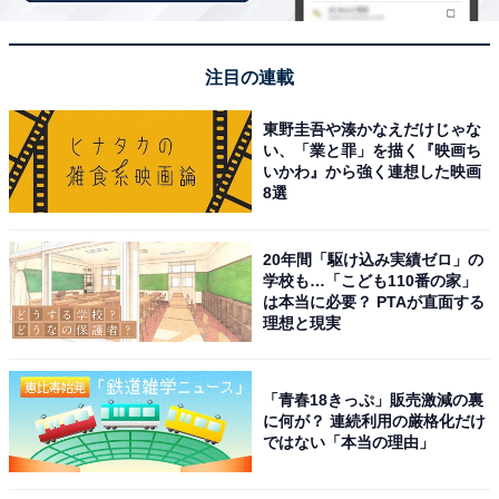
注目の連載
東野圭吾や湊かなえだけじゃな
い、「業と罪」を描く『映画ち
いかわ』から強く連想した映画
8選
20年間「駆け込み実績ゼロ」の
学校も…「こども110番の家」
は本当に必要？ PTAが直面する
理想と現実
アクセス・料金情報は？ 泊まれる？
「青春18きっぷ」販売激減の裏
に何が？ 連続利用の厳格化だけ
ではない「本当の理由」
アクセス