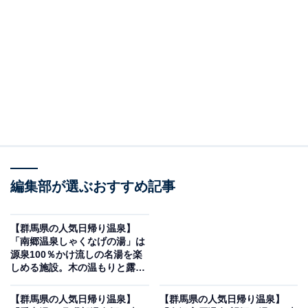
紹介します。今回紹介するのは、群馬県で人気の施設
「粕川温泉元気ランド」です。
※2026年6月時点で、Googleクチコミが500件以上、平
均評価が3.5超えの銭湯を紹介しています
この記事の執筆者：
All About ニュース編集
部
「All About ニュース」は、ネットの話題から世の中の動きまで、暮
らしの中にあふれる「なぜ？」「どうして？」を分かりやすく伝え
編集部が選ぶおすすめ記事
るAll About発のニュースメディアです。お金や仕事、恋愛、ITに関
...続きを読む
する疑問に対して専門家が分かりやすく回答するほか、エンタメ情
報やSNSで話題のトピックスを紹介しています。
【群馬県の人気日帰り温泉】
※本記事で紹介している商品の購入やサービスの利用により、売上の一部が
「南郷温泉しゃくなげの湯」は
オールアバウトに還元されることがあります。
源泉100％かけ流しの名湯を楽
しめる施設。木の温もりと露天
「粕川温泉元気ランド」は2つの源泉が楽しめる天
風呂でリラックス
然温泉施設
【群馬県の人気日帰り温泉】
【群馬県の人気日帰り温泉】