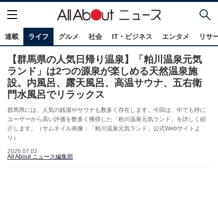
連載
ライフ
グルメ
社会
IT・ビジネス
エンタメ
リサ
【群馬県の人気日帰り温泉】「粕川温泉元気
ランド」は2つの源泉が楽しめる天然温泉施
設。内風呂、露天風呂、高温サウナ、五右衛
門水風呂でリラックス
群馬県には、人気の銭湯やサウナも数多く存在します。今回は、中でも特に
ユーザーから高い評価を数多く獲得した「粕川温泉元気ランド」を詳しく紹
介します。（サムネイル画像：「粕川温泉元気ランド」公式Webサイトよ
り）
2026.07.02
All About ニュース編集部