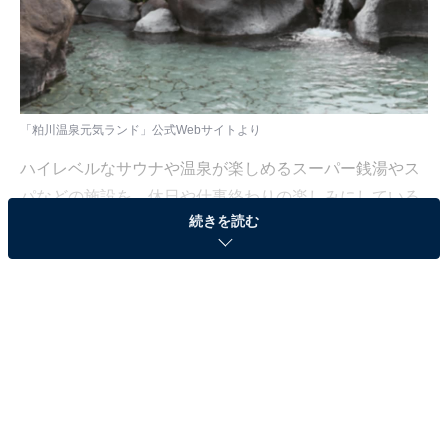
「粕川温泉元気ランド」公式Webサイトより
ハイレベルなサウナや温泉が楽しめるスーパー銭湯やス
パなどの施設を、休日や仕事終わりの楽しみにしている
続きを読む
人も少なくないはず。日々の疲れを癒すリラックスタイ
ムは、何物にも代えがたい時間ですよね。しかし、近年
では高い人気をほこる施設も多く、どこに行けばよいか
迷ってしまう……そんな思いを抱えている人もいるので
はないでしょうか。
そんな人に向けて、All About ニュース編集部が厳選し
た、人気かつ評価の高いサウナやスーパー銭湯の施設を