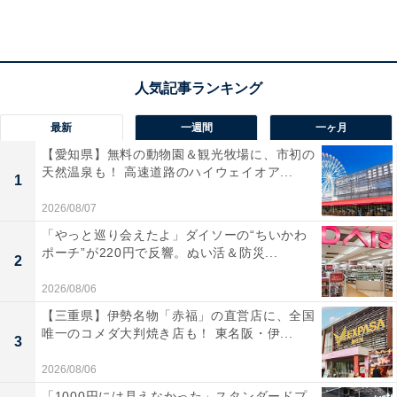
最新
一週間
一ヶ月
【愛知県】無料の動物園＆観光牧場に、市初の
天然温泉も！ 高速道路のハイウェイオア...
1
2026/08/07
「やっと巡り会えたよ」ダイソーの“ちいかわ
ポーチ”が220円で反響。ぬい活＆防災...
2
2026/08/06
「粕川温泉元気ランド」の口コミは？
【三重県】伊勢名物「赤福」の直営店に、全国
唯一のコメダ大判焼き店も！ 東名阪・伊...
3
「粕川温泉元気ランド」には以下のような口コミが寄せ
2026/08/06
られています。
「1000円には見えなかった」スタンダードプ