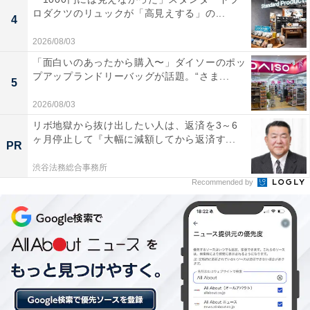
ロダクツのリュックが「高見えする」の...
4
内風呂に泉質の異なる2種類の源泉浴槽が隣接して
2026/08/03
おり、一度に異なるお湯の魅力をのんびり贅沢に堪
「面白いのあったから購入〜」ダイソーのポッ
能できるのがとても嬉しいです。
プアップランドリーバッグが話題。“さま...
5
2026/08/03
リボ地獄から抜け出したい人は、返済を3～6
大人520円、さらに19時以降の夜間は310円という
ヶ月停止して『大幅に減額してから返済す...
PR
非常にリーズナブルな利用料金に設定されており、
渋谷法務総合事務所
コストパフォーマンスが抜群に高い施設です。
Recommended by
リニューアルされた高温サウナはしっかりと気持ち
良い汗を流すことができ、大自然に囲まれた広々と
した開放的な露天風呂での外気浴も最高です。