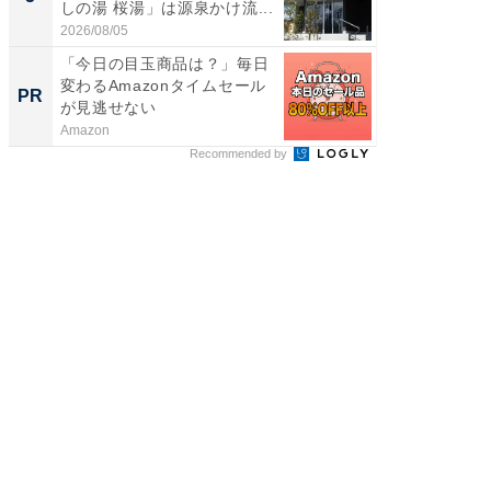
しの湯 桜湯」は源泉かけ流...
賀ゆめ
お...
2026/08/05
2026/08/0
「今日の目玉商品は？」毎日
すべて
変わるAmazonタイムセール
るその
PR
PR
が見逃せない
Amazon
COCO VIL
Recommended by