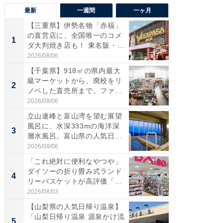
最新
一週間
一ヶ月
【三重県】伊勢名物「赤福」
【兵庫
の直営店に、全国唯一のコメ
ーメン
1
1
ダ大判焼き店も！ 東名阪・
再現した
伊...
道...
2026/08/06
2026/08/0
【千葉県】918㎡の県内最大
【三重
級マーケットから、廃校をリ
「鈴鹿天
2
2
ノベした直売所まで。ファ
は100
ー...
2026/08/06
2026/08/0
立山連峰と富山湾を望む展望
「ミニオ
風呂に、水深333mの海洋深
ッグ！ 
3
3
層水風呂。富山県の人気日
ど、夏限
帰...
2026/08/06
2026/08/0
「これ絶対に便利なやつや」
【埼玉
ダイソーの折り畳み式ランド
「行田天
4
4
リーバスケットが高評価「使
は和の
わ...
が...
2026/08/03
2026/08/0
【山梨県の人気日帰り温泉】
【石川
「山梨日帰り温泉 源泉かけ流
湯】「天
5
5