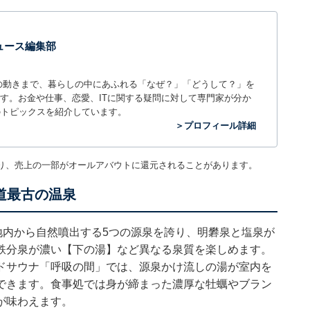
 ニュース編集部
世の中の動きまで、暮らしの中にあふれる「なぜ？」「どうして？」を
ィアです。お金や仕事、恋愛、ITに関する疑問に対して専門家が分か
のトピックスを紹介しています。
＞プロフィール詳細
り、売上の一部がオールアバウトに還元されることがあります。
道最古の温泉
地内から自然噴出する5つの源泉を誇り、明礬泉と塩泉が
鉄分泉が濃い【下の湯】など異なる泉質を楽しめます。
ドサウナ「呼吸の間」では、源泉かけ流しの湯が室内を
できます。食事処では身が締まった濃厚な牡蠣やブラン
が味わえます。