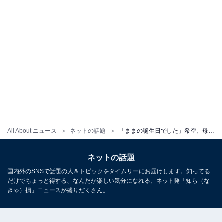
All About ニュース
ネットの話題
「ままの誕生日でした」希空、母・辻希美とのプライベートショット公開「買い物とランチをしました」
ネットの話題
国内外のSNSで話題の人＆トピックをタイムリーにお届けします。知ってる
だけでちょっと得する、なんだか楽しい気分になれる、ネット発「知ら（な
きゃ）損」ニュースが盛りだくさん。