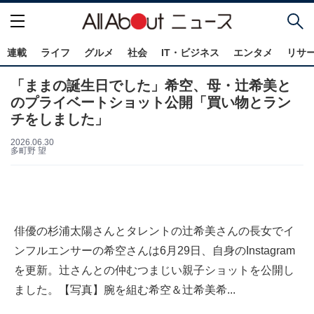
連載
ライフ
グルメ
社会
IT・ビジネス
エンタメ
リサ
「ままの誕生日でした」希空、母・辻希美と
のプライベートショット公開「買い物とラン
チをしました」
2026.06.30
多町野 望
俳優の杉浦太陽さんとタレントの辻希美さんの長女でイ
ンフルエンサーの希空さんは6月29日、自身のInstagram
を更新。辻さんとの仲むつまじい親子ショットを公開し
ました。【写真】腕を組む希空＆辻希美希...