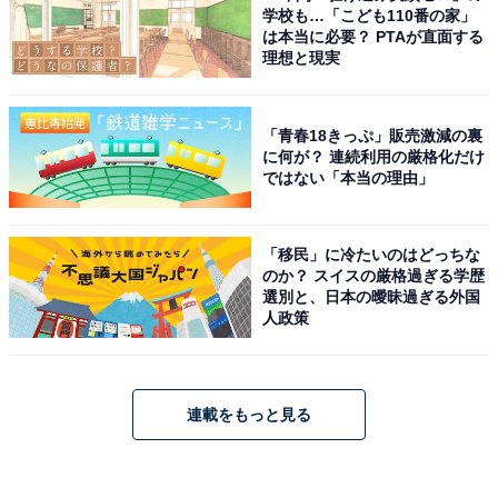
学校も…「こども110番の家」
は本当に必要？ PTAが直面する
理想と現実
「青春18きっぷ」販売激減の裏
に何が？ 連続利用の厳格化だけ
ではない「本当の理由」
「移民」に冷たいのはどっちな
のか？ スイスの厳格過ぎる学歴
選別と、日本の曖昧過ぎる外国
人政策
連載をもっと見る