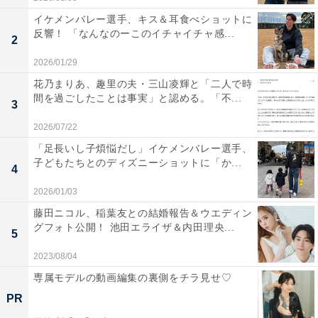
イケメンバレー選手、キス＆耳食べショットに
反響！ 「なんなのーこのイチャイチャ感...
2
2026/01/29
花乃まりあ、趣里の夫・三山凌輝と「二人で時
間を過ごしたことは事実」と認める。「不...
3
2026/07/22
「足長いし子煩悩だし」イケメンバレー選手、
子どもたちとのディズニーショットに「か...
4
2026/01/03
藤田ニコル、稲葉友との結婚報告＆ウエディン
グフォト公開！ 池田エライザ＆内田理央...
5
2023/08/04
専属モデルの動画編集の裏側をチラ見せ♡
PR