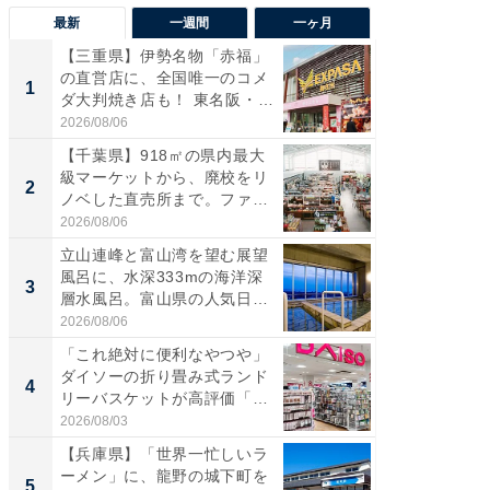
最新
一週間
一ヶ月
【三重県】伊勢名物「赤福」
【兵庫
の直営店に、全国唯一のコメ
ーメン
1
1
ダ大判焼き店も！ 東名阪・
再現した
伊...
道...
2026/08/06
2026/08/0
【千葉県】918㎡の県内最大
【三重
級マーケットから、廃校をリ
「鈴鹿天
2
2
ノベした直売所まで。ファ
は100
ー...
2026/08/06
2026/08/0
立山連峰と富山湾を望む展望
「ミニオ
風呂に、水深333mの海洋深
ッグ！ 
3
3
層水風呂。富山県の人気日
ど、夏限
帰...
2026/08/06
2026/08/0
「これ絶対に便利なやつや」
【埼玉
ダイソーの折り畳み式ランド
「行田天
4
4
リーバスケットが高評価「使
は和の
わ...
が...
2026/08/03
2026/08/0
【兵庫県】「世界一忙しいラ
【石川
ーメン」に、龍野の城下町を
湯】「天
5
5