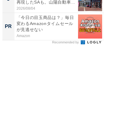
再現したSAも。山陽自動車
賀ゆめ
道...
お...
2026/08/04
2026/08/0
「今日の目玉商品は？」毎日
【見城徹
変わるAmazonタイムセール
も変わ
PR
PR
が見逃せない
Amazon
FINCHI o
Recommended by