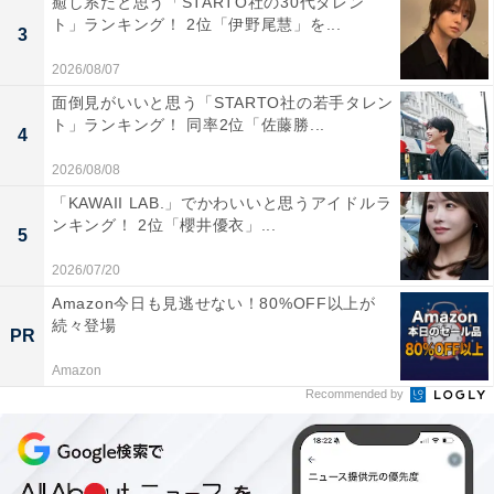
癒し系だと思う「STARTO社の30代タレン
弟！』で主人公の幼なじみの直役をいきいきと演じたほ
ト」ランキング！ 2位「伊野尾慧」を...
3
か、7月からは山田涼介さん主演ドラマ『一次元の挿し
2026/08/07
木』（日本テレビ系）にヒロイン役で出演します。今年
面倒見がいいと思う「STARTO社の若手タレン
に入って東急リバブルやサントリー「オールフリー」な
ト」ランキング！ 同率2位「佐藤勝...
4
どのCM起用も増えており、いま勢いに乗っている若手
2026/08/08
演技派として認知度が急上昇しました。
「KAWAII LAB.」でかわいいと思うアイドルラ
ンキング！ 2位「櫻井優衣」...
5
この記事の執筆者：
All About ニュース編集
部
2026/07/20
Amazon今日も見逃せない！80%OFF以上が
「All About ニュース」は、ネットの話題から世の中の動きまで、暮
続々登場
PR
らしの中にあふれる「なぜ？」「どうして？」を分かりやすく伝え
るAll About発のニュースメディアです。お金や仕事、恋愛、ITに関
...続きを読む
Amazon
する疑問に対して専門家が分かりやすく回答するほか、エンタメ情
Recommended by
報やSNSで話題のトピックスを紹介しています。
次ページ
5位までのランキング結果を見る