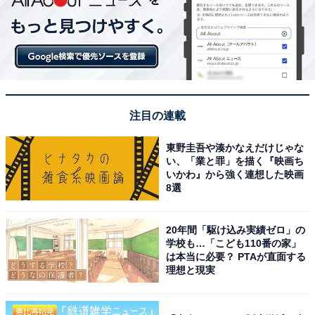
注目の連載
東野圭吾や湊かなえだけじゃな
い、「業と罪」を描く『映画ち
いかわ』から強く連想した映画
8選
20年間「駆け込み実績ゼロ」の
学校も…「こども110番の家」
は本当に必要？ PTAが直面する
こちらもおすすめ
理想と現実
「親の七光り」を感じさせない、実力派だと思
う二世タレントランキング！ 2位「長澤まさ
み」を抑えた1位は？