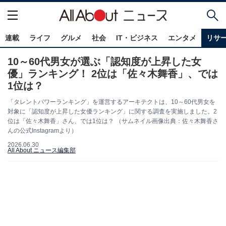
連載
ライフ
グルメ
社会
IT・ビジネス
エンタメ
リサ
10～60代男女が選ぶ「認知度が上昇した女
優」ランキング！ 2位は「佐々木舞香」、では
1位は？
「タレントパワーランキング」を運営するアーキテクトは、10～60代男女を
対象に「認知度が上昇した女優ランキング」に関する調査を実施しました。2
位は「佐々木舞香」さん、では1位は？ （サムネイル画像出典：佐々木舞香さ
んの公式Instagramより）
2026.06.30
All About ニュース編集部