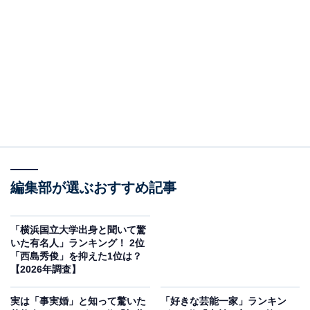
2位は、女性アイドルグループ・＝LOVEのメンバーであ
る佐々木舞香さんでした。
2025年にドラマ『キャスター』（TBS系）へレギュラー
出演したほか、2026年5月には日本マクドナルド「サム
ライマック」のCMで堺雅人さんと共演し話題を集めま
編集部が選ぶおすすめ記事
した。所属するアイドルグループ「＝LOVE」として
20thシングル『劇薬中毒』でWセンターを務めるなど、
個人としても大きな注目を集めています。
「横浜国立大学出身と聞いて驚
いた有名人」ランキング！ 2位
「西島秀俊」を抑えた1位は？
【2026年調査】
実は「事実婚」と知って驚いた
「好きな芸能一家」ランキン