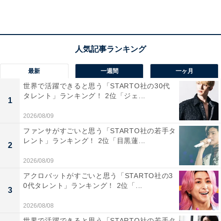
回答者コメント
「ダンスはもちろんアクロバットも魅力的だから」
（20代女性／埼玉県）
最新
一週間
一ヶ月
世界で活躍できると思う「STARTO社の30代
「抜群のスタイルと体幹を活かしたダイナミックな
タレント」ランキング！ 2位「ジェ...
1
ダンスが魅力的で、自らグループの振り付けを手掛
2026/08/09
けるほどの高いスキルを持っているからです」（20
ファンサがすごいと思う「STARTO社の若手タ
代男性／宮城県）
レント」ランキング！ 2位「目黒蓮...
2
2026/08/09
アクロバットがすごいと思う「STARTO社の3
「体幹がしっかりしており、ダイナミックなダンス
0代タレント」ランキング！ 2位「...
3
に優れている印象があるため」（20代女性／京都
2026/08/08
府）
世界で活躍できると思う「STARTO社の若手タ