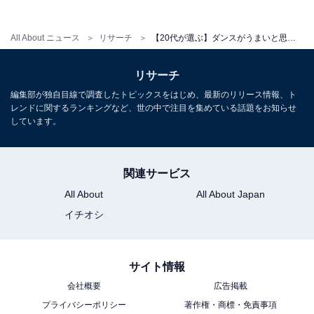
「それSnowManにやらせてくださいでいつも全力
だけどほんとにキビキビで上手いです」（20代女性
All About ニュース
リサーチ
【20代が選ぶ】ダンスがうまいと思う、STARTO社所属の30代タレントランキング！2位「岩本照（Snow Man）」、1位は？【2026年調査】
／宮崎県）
リサーチ
編集部が独自目線で調査したトピックスをはじめ、最新のリリース情報、ト
「佐久間さんはバレエの経験があり、それがパフォ
レンドに関するランキングなど、世の中で注目を集めている話題をお知らせ
しています。
ーマンスに生かされているイメージがある」（20代
女性／鹿児島県）
関連サービス
All About
All About Japan
イチオシ
※回答者からのコメントは原文ママです
※記事内容は執筆時点のものです。最新の内容をご確認
ください
サイト情報
会社概要
広告掲載
プライバシーポリシー
著作権・商標・免責事項
次ページ
10位までのランキング結果を見る