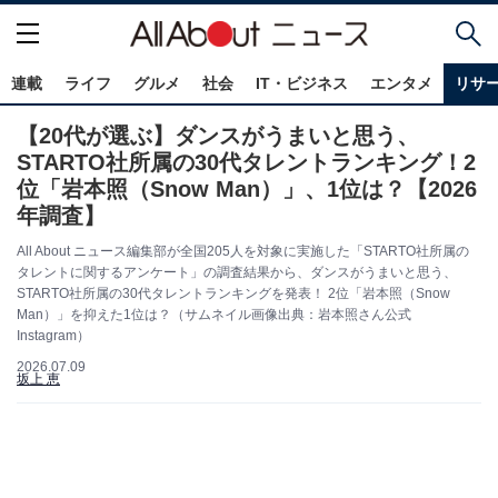
連載
ライフ
グルメ
社会
IT・ビジネス
エンタメ
リサ
【20代が選ぶ】ダンスがうまいと思う、
STARTO社所属の30代タレントランキング！2
位「岩本照（Snow Man）」、1位は？【2026
年調査】
All About ニュース編集部が全国205人を対象に実施した「STARTO社所属の
タレントに関するアンケート」の調査結果から、ダンスがうまいと思う、
STARTO社所属の30代タレントランキングを発表！ 2位「岩本照（Snow
Man）」を抑えた1位は？（サムネイル画像出典：岩本照さん公式
Instagram）
2026.07.09
坂上 恵