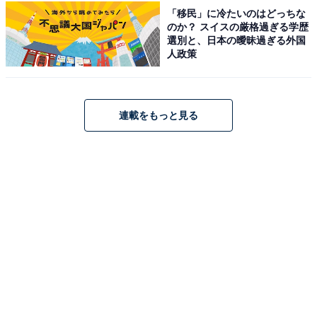
「移民」に冷たいのはどっちな
のか？ スイスの厳格過ぎる学歴
1位に輝いたのは、同じくSnow Manのメンバーとして活
選別と、日本の曖昧過ぎる外国
人政策
躍する佐久間大介さんです。小柄な体躯ながらも、ステ
ージ上ではそれを一切感じさせないダイナミックで華や
かなダンスが特徴。他を圧倒する豊かな表現力と卓越し
連載をもっと見る
たアクロバット技術に定評があり、技術の高さと卓越し
た表現力、そして見る人を惹きつける華やかさで見事ト
ップに立ちました。
回答者コメント
「リズム感や軽やかな動きが見ていて目を惹きま
す」（20代女性／東京都）