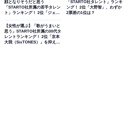
顔となりそうだと思う
「STARTO社タレント」ランキ
「STARTO社所属の若手タレン
ング！ 2位「大野智」、わずか
ト」ランキング！ 2位「ジェシ
2票差の1位は？
ー」を抑えた1位は？【2026年
調査】
【女性が選ぶ】「歌がうまいと
思う」STARTO社所属の30代タ
レントランキング！ 2位「京本
大我（SixTONES）」を抑えた
1位は？【2026年調査】
2位にランクインしたのは、Snow Manのリーダーを務め
る岩本照さんです。抜群のスタイルと高い身体能力を誇
り、グループのデビューシングル『D.D.』のカップリン
グ曲をはじめ数多くの楽曲で振り付けも担当。圧倒的な
リズム感と、筋トレスペシャリストの資格を生かした体
幹のブレない力強いパフォーマンスで、多くのファンを
魅了し続けています。