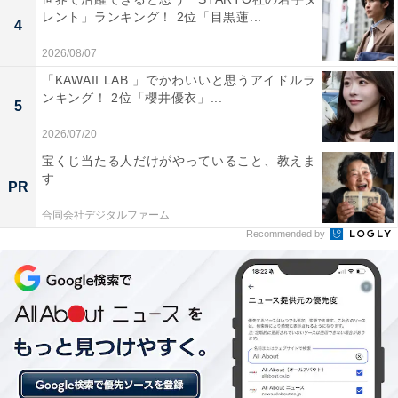
レント」ランキング！ 2位「目黒蓮...
4
2026/08/07
「KAWAII LAB.」でかわいいと思うアイドルラ
ンキング！ 2位「櫻井優衣」...
5
2026/07/20
宝くじ当たる人だけがやっていること、教えま
す
PR
合同会社デジタルファーム
Recommended by
1位：佐久間大介（Snow Man）／55票