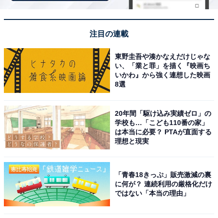
注目の連載
東野圭吾や湊かなえだけじゃな
い、「業と罪」を描く『映画ち
いかわ』から強く連想した映画
8選
20年間「駆け込み実績ゼロ」の
View this post on Instagram
学校も…「こども110番の家」
は本当に必要？ PTAが直面する
理想と現実
「青春18きっぷ」販売激減の裏
に何が？ 連続利用の厳格化だけ
ではない「本当の理由」