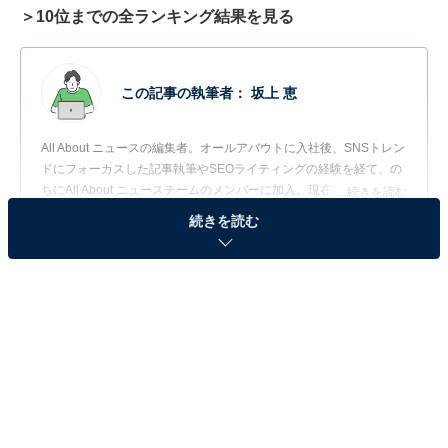
＞10位までの全ランキング結果を見る
この記事の執筆者：
坂上 恵
All About ニュースの編集者。オールアバウトに入社後、SNSトレン
ドにフォーカスした記事執筆やSEOライティングの経験を経て、の
ちにAll About ニュースチームのメンバーに加入。現在は旅行・カル
...続きを読む
チャー・エンタメなどを中心に企画編集を担当。東京都出身。居酒
続きを読む
屋巡りとスポーツ観戦が生きがい。
調査概要
調査期間：2026年5月25日〜6月24日
調査方法：インターネット調査
調査対象：全国20代の男女205人
※本調査は全国205人を対象に実施したもので、結
果は回答者の意見を集計したものであり、全体の意