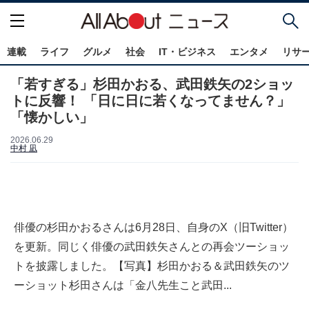
連載
ライフ
グルメ
社会
IT・ビジネス
エンタメ
リサ
「若すぎる」杉田かおる、武田鉄矢の2ショッ
トに反響！ 「日に日に若くなってません？」
「懐かしい」
2026.06.29
中村 凪
俳優の杉田かおるさんは6月28日、自身のX（旧Twitter）
を更新。同じく俳優の武田鉄矢さんとの再会ツーショッ
トを披露しました。【写真】杉田かおる＆武田鉄矢のツ
ーショット杉田さんは「金八先生こと武田...