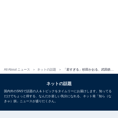
All About ニュース
ネットの話題
「若すぎる」杉田かおる、武田鉄矢の2ショットに反響！ 「日に日に若くなってません？」「懐かしい」
ネットの話題
国内外のSNSで話題の人＆トピックをタイムリーにお届けします。知ってる
だけでちょっと得する、なんだか楽しい気分になれる、ネット発「知ら（な
きゃ）損」ニュースが盛りだくさん。