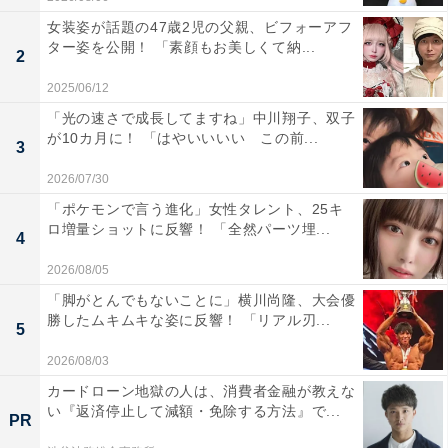
女装姿が話題の47歳2児の父親、ビフォーアフ
ター姿を公開！ 「素顔もお美しくて納...
2
2025/06/12
「光の速さで成長してますね」中川翔子、双子
が10カ月に！ 「はやいいいい この前...
3
2026/07/30
「ポケモンで言う進化」女性タレント、25キ
ロ増量ショットに反響！ 「全然パーツ埋...
4
2026/08/05
「脚がとんでもないことに」横川尚隆、大会優
勝したムキムキな姿に反響！ 「リアル刃...
5
2026/08/03
カードローン地獄の人は、消費者金融が教えな
い『返済停止して減額・免除する方法』で...
PR