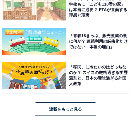
学校も…「こども110番の家」
は本当に必要？ PTAが直面する
理想と現実
「青春18きっぷ」販売激減の裏
に何が？ 連続利用の厳格化だけ
ではない「本当の理由」
「移民」に冷たいのはどっちな
のか？ スイスの厳格過ぎる学歴
選別と、日本の曖昧過ぎる外国
人政策
連載をもっと見る