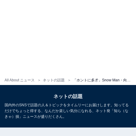
All About ニュース
ネットの話題
「ホントに多才」Snow Man・向井康二、アイドル以外の活動姿にファン歓喜！ 「普通にイケすぎ」
ネットの話題
国内外のSNSで話題の人＆トピックをタイムリーにお届けします。知ってる
だけでちょっと得する、なんだか楽しい気分になれる、ネット発「知ら（な
きゃ）損」ニュースが盛りだくさん。