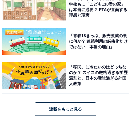
学校も…「こども110番の家」
は本当に必要？ PTAが直面する
理想と現実
「青春18きっぷ」販売激減の裏
に何が？ 連続利用の厳格化だけ
ではない「本当の理由」
「移民」に冷たいのはどっちな
のか？ スイスの厳格過ぎる学歴
選別と、日本の曖昧過ぎる外国
人政策
連載をもっと見る