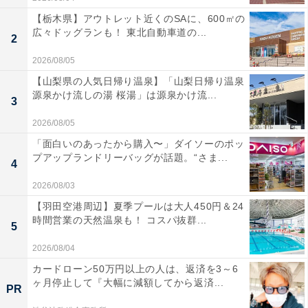
【栃木県】アウトレット近くのSAに、600㎡の
広々ドッグランも！ 東北自動車道の...
2
2026/08/05
【山梨県の人気日帰り温泉】「山梨日帰り温泉
源泉かけ流しの湯 桜湯」は源泉かけ流...
3
2026/08/05
「面白いのあったから購入〜」ダイソーのポッ
プアップランドリーバッグが話題。“さま...
4
2026/08/03
【羽田空港周辺】夏季プールは大人450円＆24
時間営業の天然温泉も！ コスパ抜群...
5
2026/08/04
カードローン50万円以上の人は、返済を3～6
ヶ月停止して『大幅に減額してから返済...
PR