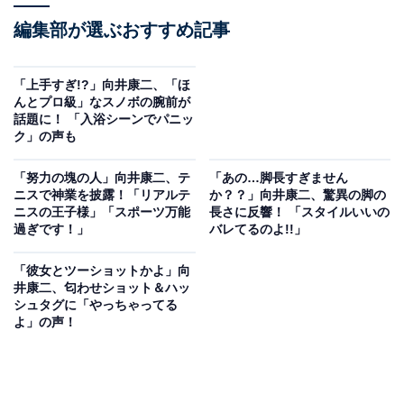
編集部が選ぶおすすめ記事
「上手すぎ!?」向井康二、「ほ
んとプロ級」なスノボの腕前が
話題に！ 「入浴シーンでパニッ
ク」の声も
「努力の塊の人」向井康二、テ
「あの…脚長すぎません
ニスで神業を披露！「リアルテ
か？？」向井康二、驚異の脚の
ニスの王子様」「スポーツ万能
長さに反響！ 「スタイルいいの
過ぎです！」
バレてるのよ!!」
「彼女とツーショットかよ」向
井康二、匂わせショット＆ハッ
シュタグに「やっちゃってる
よ」の声！