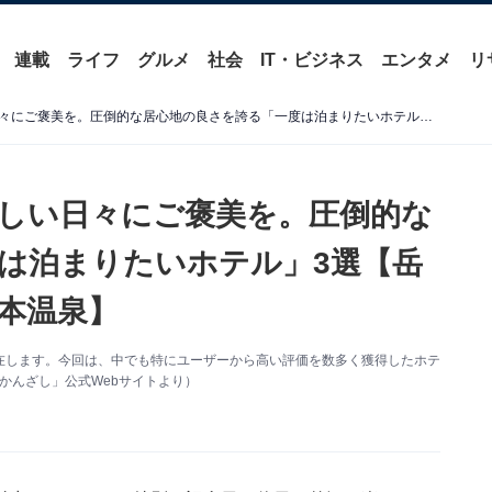
連載
ライフ
グルメ
社会
IT・ビジネス
エンタメ
リ
【福島県の温泉地】慌ただしい日々にご褒美を。圧倒的な居心地の良さを誇る「一度は泊まりたいホテル」3選【岳温泉・土湯温泉・いわき湯本温泉】
しい日々にご褒美を。圧倒的な
は泊まりたいホテル」3選【岳
本温泉】
在します。今回は、中でも特にユーザーから高い評価を数多く獲得したホテ
かんざし」公式Webサイトより）