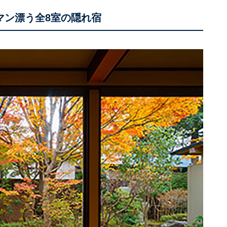
マン漂う全8室の隠れ宿