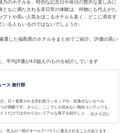
魅力のホテルを、特別な記念日や休日の贅沢な楽しみに
身ともに満たされる非日常の体験は、何物にも代えがた
セプトや高い人気をほこるホテルも多く、どこに滞在す
ている人もいるのではないでしょうか。
集部が厳選した福島県のホテルをまとめてご紹介。評価の高い
件以上、平均評価が4.0超えのものを紹介しています
 ニュース 旅行部
介。日々更新される売れ筋ランキングや、見逃せないセール・
つが満載です。さらに、ここでしか読めない独自コンテンツも
サイトだけでは分からないリアルな様子を紹介します。
...続きを読む
り、売上の一部がオールアバウトに還元されることがあります。