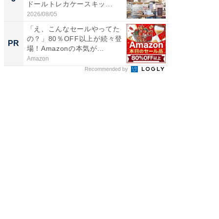
ドールトレカケースキッ...
層水風
帰...
2026/08/05
2026/08/0
「え、こんなセールやってた
上質な眠
の？」80％OFF以上が続々登
座で体感
PR
PR
場！Amazonの本気が...
Amazon
ReFa GIN
Recommended by