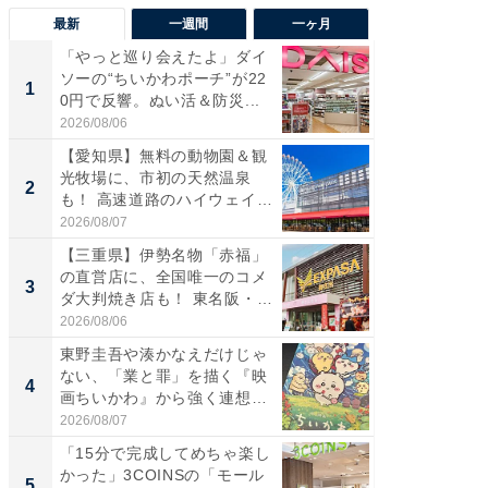
最新
一週間
一ヶ月
「やっと巡り会えたよ」ダイ
【兵庫
ソーの“ちいかわポーチ”が22
ーメン
1
1
0円で反響。ぬい活＆防災...
再現した
道...
2026/08/06
2026/08/0
【愛知県】無料の動物園＆観
【三重
光牧場に、市初の天然温泉
の直営
2
2
も！ 高速道路のハイウェイオ
ダ大判焼
ア...
伊...
2026/08/07
2026/08/0
【三重県】伊勢名物「赤福」
【千葉県
の直営店に、全国唯一のコメ
級マー
3
3
ダ大判焼き店も！ 東名阪・
ノベし
伊...
ー...
2026/08/06
2026/08/0
東野圭吾や湊かなえだけじゃ
ステラ
ない、「業と罪」を描く『映
詰め放題
4
4
画ちいかわ』から強く連想し
00円で「
た...
2026/08/07
2026/08/0
「15分で完成してめちゃ楽し
立山連
かった」3COINSの「モール
風呂に、
5
5