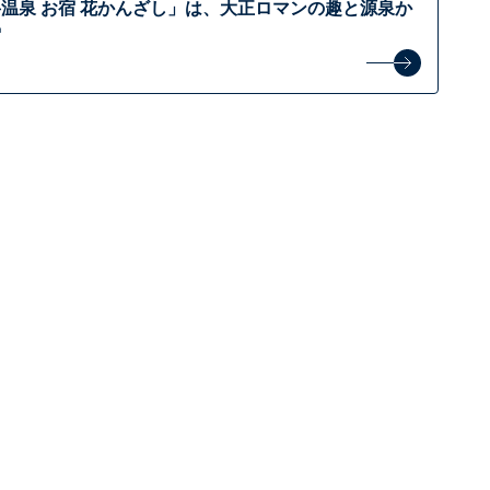
温泉 お宿 花かんざし」は、大正ロマンの趣と源泉か
宿