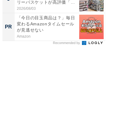
リーバスケットが高評価「使
リーバ
わ...
わ...
2026/08/03
2026/08/0
「今日の目玉商品は？」毎日
すべて
変わるAmazonタイムセール
るその
PR
PR
が見逃せない
Amazon
COCO VIL
Recommended by