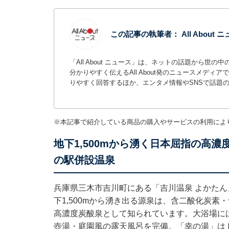
この記事の執筆者：
All About
「All About ニュース」は、ネットの話題から
分かりやすく伝えるAll About発のニュースメデ
りやすく回答するほか、エンタメ情報やSNSで話題
※本記事で紹介している商品の購入やサービスの利用によ
地下1,500mから湧く日本屈指の高
の駅併設温泉
兵庫県三木市吉川町にある「吉川温泉 よかた
下1,500mから湧き出る源泉は、含二酸化炭
高濃度炭酸泉として知られています。大浴場に
壺湯・庭園風の露天風呂を完備。「幸の湯」は