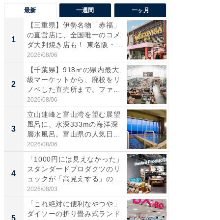
最新
一週間
一ヶ月
【三重県】伊勢名物「赤福」
【兵庫
の直営店に、全国唯一のコメ
ーメン
1
1
ダ大判焼き店も！ 東名阪・
再現した
伊...
道...
2026/08/06
2026/08/0
【千葉県】918㎡の県内最大
【三重
級マーケットから、廃校をリ
の直営
2
2
ノベした直売所まで。ファ
ダ大判焼
ー...
伊...
2026/08/06
2026/08/0
立山連峰と富山湾を望む展望
【千葉県
風呂に、水深333mの海洋深
級マー
3
3
層水風呂。富山県の人気日
ノベし
帰...
ー...
2026/08/06
2026/08/0
「1000円には見えなかった」
立山連
スタンダードプロダクツのリ
風呂に、
4
4
ュックが「高見えする」の...
層水風
帰...
2026/08/03
2026/08/0
「これ絶対に便利なやつや」
「これ
ダイソーの折り畳み式ランド
ダイソ
5
5