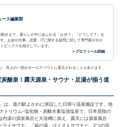
 ニュース編集部
世の中の動きまで、暮らしの中にあふれる「なぜ？」「どうして？」を
ィアです。お金や仕事、恋愛、ITに関する疑問に対して専門家が分か
のトピックスを紹介しています。
＞プロフィール詳細
り、売上の一部がオールアバウトに還元されることがあります。
濃度炭酸泉！露天源泉・サウナ・足湯が揃う道
ん」は、道の駅よかわに併設した日帰り温泉施設です。地
素・ナトリウム−塩化物・炭酸水素塩強塩泉で、日本屈指の
は内湯の源泉風呂と大浴槽に加え、露天には源泉風呂・
ドライサウナ、「福の湯」はミストサウナと、2つの浴