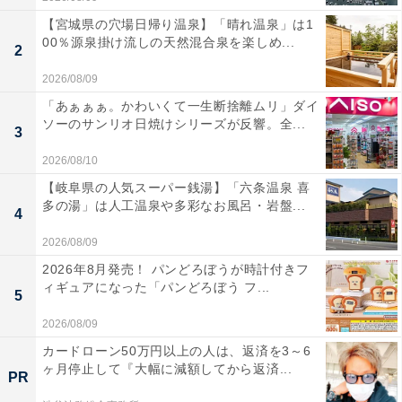
【宮城県の穴場日帰り温泉】「晴れ温泉」は1
00％源泉掛け流しの天然混合泉を楽しめ...
2
2026/08/09
「あぁぁぁ。かわいくて一生断捨離ムリ」ダイ
ソーのサンリオ日焼けシリーズが反響。全...
3
2026/08/10
【岐阜県の人気スーパー銭湯】「六条温泉 喜
多の湯」は人工温泉や多彩なお風呂・岩盤...
4
2026/08/09
2026年8月発売！ パンどろぼうが時計付きフ
ィギュアになった「パンどろぼう フ...
5
2026/08/09
カードローン50万円以上の人は、返済を3～6
ヶ月停止して『大幅に減額してから返済...
PR