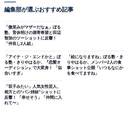
編集部が選ぶおすすめ記事
「微笑みがマザーだなぁ」ぼる
塾、育休明けの酒寄希望と田辺
智加のツーショットに反響！
「仲良し2人組」
「アイナ・ジ・エンドかと」ぼ
「絵になりますね」ぼる塾・き
る塾・きりやはるか、『恋髪オ
りやはるか、メンバー2人の食
ーディション』で大変身！ 「似
事ショット公開「いつもなにか
合いすぎ」
を食べてますね」
「双子みたい」人気女性芸人、
相方との“パン姉妹”ショットに
反響！ 「幸せそう」「仲間に入
れて〜」