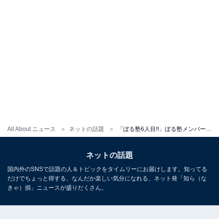
All About ニュース
ネットの話題
「ぼる塾6人目!!」ぼる塾メンバー、第2子出産を報告！ 「田辺さんが女神みたいな笑顔してる」
ネットの話題
国内外のSNSで話題の人＆トピックをタイムリーにお届けします。知ってる
だけでちょっと得する、なんだか楽しい気分になれる、ネット発「知ら（な
きゃ）損」ニュースが盛りだくさん。