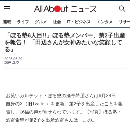
連載
ライフ
グルメ
社会
IT・ビジネス
エンタメ
リサ
「ぼる塾6人目!!」ぼる塾メンバー、第2子出産
を報告！ 「田辺さんが女神みたいな笑顔して
る」
2026.06.29
堀井 ユウ
お笑いカルテット・ぼる塾の酒寄希望さんは6月28日、
自身のX（旧Twitter）を更新。第2子を出産したことを報
告し、祝福の声が寄せられています。【写真】ぼる塾・
酒寄希望が第2子を出産酒寄さんは「この...