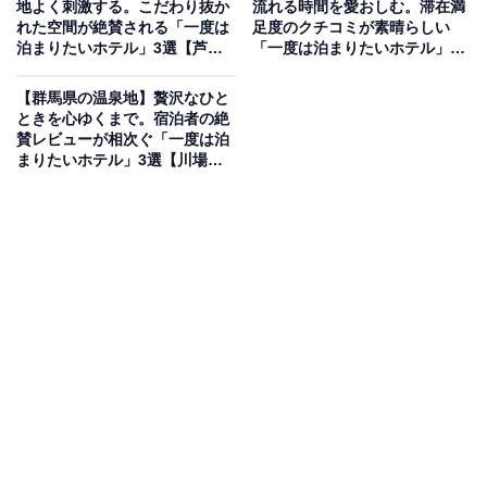
地よく刺激する。こだわり抜か
流れる時間を愛おしむ。滞在満
福岡県北九州市、門司港レトロ地区のランドマークであ
れた空間が絶賛される「一度は
足度のクチコミが素晴らしい
泊まりたいホテル」3選【芦ノ
「一度は泊まりたいホテル」3
る「プレミアホテル門司港」。イタリアの巨匠アルド・
湖温泉・中川温泉・仙石原温
選【柿野温泉、奥飛騨温泉郷】
ロッシが手掛けたデザイナーズホテルで、船をモチーフ
泉】
【群馬県の温泉地】贅沢なひと
にした洗練された建築美が魅力です。館内にはイタリア
ときを心ゆくまで。宿泊者の絶
賛レビューが相次ぐ「一度は泊
ンレストラン「ポルトーネ」や「RED&BLACK ステーキ
まりたいホテル」3選【川場温
ハウス」を備え、朝食では「門司港名物焼きカレー」な
泉・沢渡温泉・伊香保温泉】
ど地元の旬を堪能できます。
楽天トラベルでホテルを見る