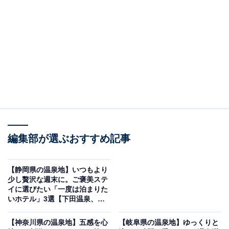
「プレミアホテル門司港」は関門海峡の絶景と建
築美を堪能できる
編集部が選ぶおすすめ記事
【静岡県の温泉地】いつもより
少し贅沢な週末に。ご褒美ステ
イに選びたい「一度は泊まりた
いホテル」3選【下田温泉、熱
海温泉、河津温泉郷】
プレミアホテル門司港（画像：「プレミアホテル門司港」公式Webサイト
より）
【神奈川県の温泉地】五感を心
【岐阜県の温泉地】ゆっくりと