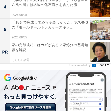
八風の湯」は名物の化石海水を含んだ濃...
あわせて読みたい
4
【福岡県の人気ホテル】「プレミアホテル門
2026/08/08
司港」が選ばれる理由
「15分で完成してめちゃ楽しかった」3COINS
の「モールドールトレカケースキッ...
5
2026/08/05
家の売却成功にはカギがある？家処分の基礎知
識を解説
PR
くらしの話題
Recommended by