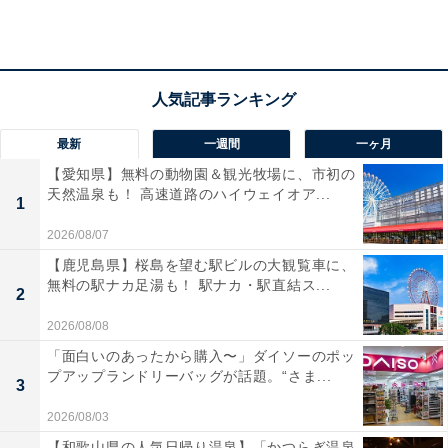
アクセス
所在地：福岡県北九州市門司区港町9-11
交通手段：JR門司港駅から徒歩約2分／九州自動車道門
司港ICから約8分
最新
一週間
一ヶ月
【愛知県】無料の動物園＆観光牧場に、市初の
開金
天然温泉も！ 高速道路のハイウェイオア...
1
大人1名（参考価格）：1万7091円
2026/08/07
※料金は公式Webサイト参考価格
【鹿児島県】桜島を望む駅ビルの大観覧車に、
※プラン・部屋により価格は変動します
無料の駅ナカ足湯も！ 駅ナカ・駅直結ス...
2
チェックイン・チェックアウト
2026/08/08
「面白いのあったから購入〜」ダイソーのポッ
チェックイン：15:00
プアップランドリーバッグが話題。“さま...
3
チェックアウト：11:00
2026/08/03
※プランにより時間が異なる可能性があります
【和歌山県の人気日帰り温泉】「かつらぎ温泉