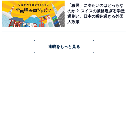
休暇村 志賀島は、玄界灘を一望する全室オーシャンビュ
「移民」に冷たいのはどっちな
ーの客室が自慢のリゾートホテルです。島内唯一の温泉
のか？ スイスの厳格過ぎる学歴
選別と、日本の曖昧過ぎる外国
「金印の湯」では、露天風呂から海や夕日の絶景を楽し
人政策
めます。食事は新鮮な魚介類をたっぷり味わえる「ふく
おか海鮮ビュッフェ」が好評で、志賀島の豊かな自然と
旬の味覚を存分に堪能できる施設です。
連載をもっと見る
楽天トラベルでホテルを見る
アクセス