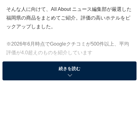
そんな人に向けて、All About ニュース編集部が厳選した
福岡県の商品をまとめてご紹介。評価の高いホテルをピ
ックアップしました。
※2026年6月時点でGoogleクチコミが500件以上、平均
評価が4.0超えのものを紹介しています
続きを読む
この記事の執筆者：
All About ニュース お買
いもの部
Amazonのセール商品から売れ筋ランキングまで、毎日のお買いも
のがもっと楽しく、もっとお得になる情報をお届け。編集部員によ
る独自レビューなど、ここでしか手に入らない情報も満載です。
...続きを読む
※本記事で紹介している商品の購入やサービスの利用により、売上の一部が
オールアバウトに還元されることがあります。