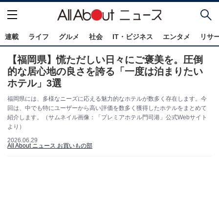
連載
ライフ
グルメ
社会
IT・ビジネス
エンタメ
リサ
【福岡県】慌ただしい日々にご褒美を。圧倒
的な居心地の良さを誇る「一度は泊まりたい
ホテル」3選
福岡県には、多様なニーズに応える魅力的なホテルが数多く存在します。今
回は、中でも特にユーザーから高い評価を数多く獲得したホテルをまとめて
紹介します。（サムネイル画像：「プレミアホテル門司港」公式Webサイト
より）
2026.06.29
All About ニュース お買いもの部