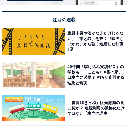
「休暇村 志賀島」は全室オーシャンビューと新鮮
な海鮮ビュッフェが魅力
注目の連載
東野圭吾や湊かなえだけじゃな
い、「業と罪」を描く『映画ち
いかわ』から強く連想した映画
8選
20年間「駆け込み実績ゼロ」の
学校も…「こども110番の家」
は本当に必要？ PTAが直面する
理想と現実
「青春18きっぷ」販売激減の裏
に何が？ 連続利用の厳格化だけ
ではない「本当の理由」
休暇村 志賀島（画像：「休暇村 志賀島」公式Webサイトより）