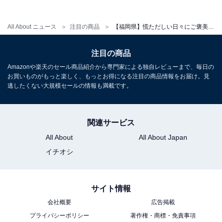
所在地：福岡市東区大字勝馬1803‐1
All About ニュース
注目の商品
【福岡県】慌ただしい日々にご褒美を。圧倒的な居心地の良さを誇る「一度は泊まりたいホテル」3選
交通手段：都市高速経由「香椎浜ランプ」より車で約30
分／JR西戸崎駅より送迎バスで約15分／博多ふ頭より市
注目の商品
営渡船で志賀島港へ約33分、港より送迎バスで約10分
Amazonや楽天のセール商品紹介から専門家による独自レビューまで、毎日の
お買いものがもっと楽しく、もっとお得になる注目の商品情報をお届け。見
開金
逃したくない大規模セールの情報も満載です。
大人1名（参考価格）：1万5000円
※料金は公式Webサイト参考価格
関連サービス
※プラン・部屋により価格は変動します
All About
All About Japan
イチオシ
チェックイン・チェックアウト
チェックイン：15:00
チェックアウト：10:00
サイト情報
※プランにより時間が異なる可能性があります
会社概要
広告掲載
プライバシーポリシー
著作権・商標・免責事項