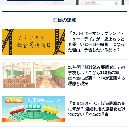
3駅から無料送迎バスがあるので電車でも来やすい
です。入浴後に館内の回転寿司で食事ができるのが
注目の連載
他にはない魅力で、子どもも喜んでいました。コス
パが良くリピートしています。
『スパイダーマン：ブランド・
ニュー・デイ』が「史上もっと
も優しいヒーロー映画」になっ
た理由。予習したい作品は？
20年間「駆け込み実績ゼロ」の
学校も…「こども110番の家」
は本当に必要？ PTAが直面する
理想と現実
「青春18きっぷ」販売激減の裏
に何が？ 連続利用の厳格化だけ
ではない「本当の理由」