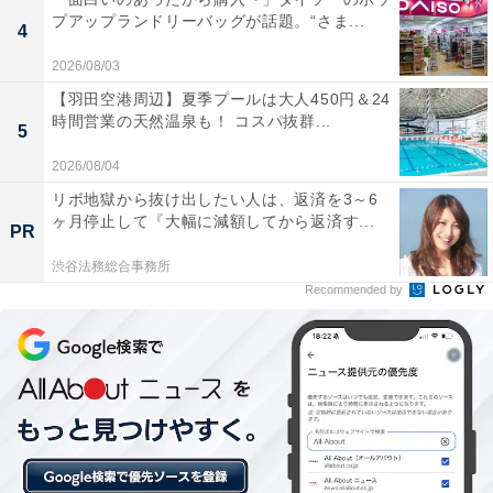
プアップランドリーバッグが話題。“さま...
4
「ヨコヤマユーランド緑」には以下のような口コミが寄
2026/08/03
せられています。
【羽田空港周辺】夏季プールは大人450円＆24
時間営業の天然温泉も！ コスパ抜群...
5
ヒノキ風呂の香りが心地よく、露天風呂も緑が眺め
られて開放的でした。お湯が清潔で塩素臭さもな
2026/08/04
く、お肌もしっとり。近所にこれだけ充実した施設
リボ地獄から抜け出したい人は、返済を3～6
ヶ月停止して『大幅に減額してから返済す...
があるのはありがたいです。
PR
渋谷法務総合事務所
Recommended by
4種類のサウナがあるので、温度や雰囲気を変えな
がら楽しめます。天然ハーブ岩盤浴サウナは裸で入
れるタイプで体がじんわり温まり、水風呂でしっか
り整えられました。