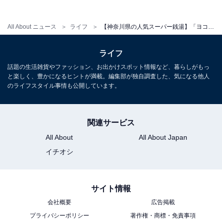
営業時間
All About ニュース
ライフ
【神奈川県の人気スーパー銭湯】「ヨコヤマユーランド緑」は4種のサウナと回転寿司まで楽しめる施設。多彩なお風呂でリラックス
10:00〜24:00
定休日：不定休（公式サイトのスケジュールを参照）
ライフ
話題の生活雑貨やファッション、お出かけスポット情報など、暮らしがもっ
宿泊可否
と楽しく、豊かになるヒントが満載。編集部が独自調査した、気になる他人
のライフスタイル事情も公開しています。
宿泊：不可（日帰り入浴専用施設）
関連サービス
All About
All About Japan
イチオシ
サイト情報
会社概要
広告掲載
プライバシーポリシー
著作権・商標・免責事項