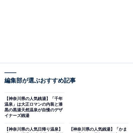
「ヨコヤマユーランド緑」です。
※2026年6月時点で、Googleクチコミが500件以上、平
均評価が3.5超えの銭湯を紹介しています
＞アクセスと料金をチェックする
この記事の執筆者：
All About ニュース編集
部
編集部が選ぶおすすめ記事
「All About ニュース」は、ネットの話題から世の中の動きまで、暮
らしの中にあふれる「なぜ？」「どうして？」を分かりやすく伝え
るAll About発のニュースメディアです。お金や仕事、恋愛、ITに関
...続きを読む
【神奈川県の人気銭湯】「千年
する疑問に対して専門家が分かりやすく回答するほか、エンタメ情
温泉」は大正ロマンの内装と漆
報やSNSで話題のトピックスを紹介しています。
黒の黒湯天然温泉が自慢のデザ
※本記事で紹介している商品の購入やサービスの利用により、売上の一部が
イナーズ銭湯
オールアバウトに還元されることがあります。
ヒノキ風呂・露天・歩行湯・4種サウナが揃い、回
【神奈川県の人気日帰り温泉】
【神奈川県の人気銭湯】「かま