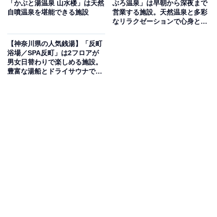
「かぶと湯温泉 山水楼」は天然
ぶろ温泉」は早朝から深夜まで
転寿司も楽しめる横浜のスーパー銭湯
自噴温泉を堪能できる施設
営業する施設。天然温泉と多彩
なリラクゼーションで心身とも
にリフレッシュ
神奈川県横浜市緑区にある「ヨコヤマユーランド緑」
【神奈川県の人気銭湯】「反町
は、ヒノキ風呂・洋風ジャグジー・開放的な露天風呂・
浴場／SPA反町」は2フロアが
歩行湯・エステバスなど6種類の浴場が揃うスーパー銭
男女日替わりで楽しめる施設。
豊富な湯船とドライサウナでリ
湯です。サウナは「天然ハーブ岩盤浴サウナ」「黄土塩
ラックス
サウナ」「高温サウナ」「冷温サウナ」の4種類を完備
し、サウナ施設管理士の資格を持つスタッフが在籍する
など本格的なサウナ環境が整っています。館内にはマッ
サージ・あかすり・エステサロンに加え、珍しい回転寿
司「海鮮まぐろ」も併設しています。3駅から無料送迎
バスも運行しており、アクセスも便利です。
楽天トラベルで神奈川県の施設を見る