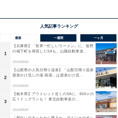
最新
一週間
一ヶ月
【兵庫県】「世界一忙しいラーメン」に、龍野
の城下町を再現したSAも。山陽自動車道...
1
2026/08/04
【山梨県の人気日帰り温泉】「山梨日帰り温泉
源泉かけ流しの湯 桜湯」は源泉かけ流...
2
2026/08/05
【栃木県】アウトレット近くのSAに、600㎡の
広々ドッグランも！ 東北自動車道の...
3
2026/08/05
「ヨコヤマユーランド緑」の口コミは？
「面白いのあったから購入〜」ダイソーのポッ