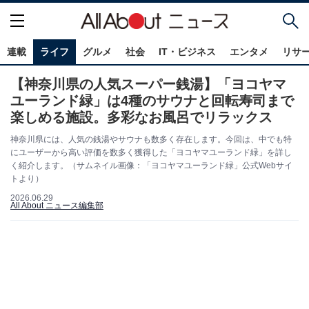
連載
ライフ
グルメ
社会
IT・ビジネス
エンタメ
リサ
【神奈川県の人気スーパー銭湯】「ヨコヤマ
ユーランド緑」は4種のサウナと回転寿司まで
楽しめる施設。多彩なお風呂でリラックス
神奈川県には、人気の銭湯やサウナも数多く存在します。今回は、中でも特
にユーザーから高い評価を数多く獲得した「ヨコヤマユーランド緑」を詳し
く紹介します。（サムネイル画像：「ヨコヤマユーランド緑」公式Webサイ
トより）
2026.06.29
All About ニュース編集部