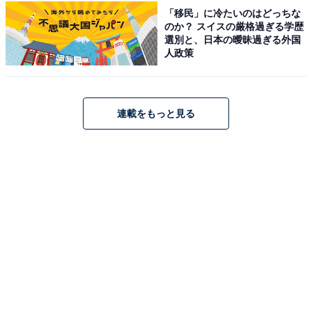
「移民」に冷たいのはどっちな
のか？ スイスの厳格過ぎる学歴
選別と、日本の曖昧過ぎる外国
アクセス・料金情報は？ 泊まれる？
人政策
アクセス
所在地：神奈川県横浜市緑区西八朔町1201-1
連載をもっと見る
アクセス：東急田園都市線「青葉台駅」「藤が丘駅」、
JR横浜線「十日市場駅」北口より無料送迎バスあり / 東
名高速 横浜青葉ICより約5分 / 駐車場：無料250台
料金
※タオル等のアメニティについては公式サイトをご確認
ください。
平日：880円
土・日・祝：980円