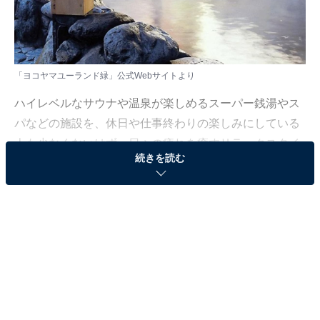
「ヨコヤマユーランド緑」公式Webサイトより
ハイレベルなサウナや温泉が楽しめるスーパー銭湯やス
パなどの施設を、休日や仕事終わりの楽しみにしている
人も少なくないはず。日々の疲れを癒すリラックスタイ
続きを読む
ムは、何物にも代えがたい時間ですよね。しかし、近年
では高い人気をほこる施設も多く、どこに行けばよいか
迷ってしまう……そんな思いを抱えている人もいるので
はないでしょうか。
そんな人に向けて、All About ニュース編集部が厳選し
た、人気かつ評価の高いサウナやスーパー銭湯の施設を
紹介します。今回紹介するのは、神奈川県で人気の施設