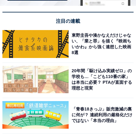
夜に行くと神戸市内の夜景と星空が一度に楽しめて
注目の連載
感動しました。三宮から車で20分とアクセスも良
く、無料駐車場も500台と広いので気軽に来られる
東野圭吾や湊かなえだけじゃな
い、「業と罪」を描く『映画ち
のが嬉しいです。
いかわ』から強く連想した映画
8選
20年間「駆け込み実績ゼロ」の
学校も…「こども110番の家」
は本当に必要？ PTAが直面する
理想と現実
「青春18きっぷ」販売激減の裏
に何が？ 連続利用の厳格化だけ
ではない「本当の理由」