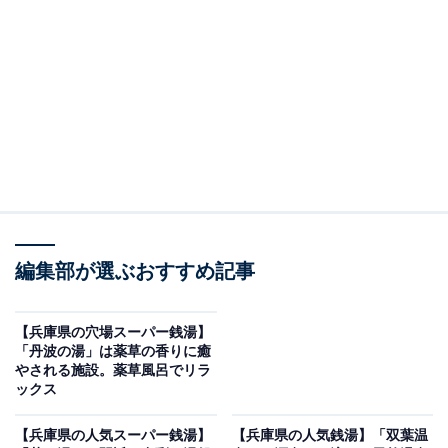
紹介します。今回紹介するのは、兵庫県で人気の施設
「神戸天空温泉 銀河の湯」です。
※2026年6月時点で、Googleクチコミが500件以上、平
均評価が3.5超えの銭湯を紹介しています
＞アクセスと料金をチェックする
この記事の執筆者：
All About ニュース編集
部
編集部が選ぶおすすめ記事
「All About ニュース」は、ネットの話題から世の中の動きまで、暮
らしの中にあふれる「なぜ？」「どうして？」を分かりやすく伝え
【兵庫県の穴場スーパー銭湯】
るAll About発のニュースメディアです。お金や仕事、恋愛、ITに関
...続きを読む
「丹波の湯」は薬草の香りに癒
する疑問に対して専門家が分かりやすく回答するほか、エンタメ情
やされる施設。薬草風呂でリラ
報やSNSで話題のトピックスを紹介しています。
ックス
※本記事で紹介している商品の購入やサービスの利用により、売上の一部が
オールアバウトに還元されることがあります。
【兵庫県の人気スーパー銭湯】
【兵庫県の人気銭湯】「双葉温