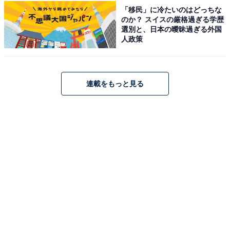
「移民」に冷たいのはどっちな
のか？ スイスの厳格過ぎる学歴
選別と、日本の曖昧過ぎる外国
人政策
アクセス・料金情報は？ 泊まれる？
アクセス
連載をもっと見る
所在地：兵庫県神戸市北区山田町原野1-1
アクセス：JR・阪急・阪神 三ノ宮駅または新幹線 新神
戸駅より車で新神戸トンネルを通って約15〜20分 / 阪神
高速・山陽自動車道 箕谷出口より約5分 / 駐車場：無料
500台
料金
※シャンプー・リンス・ボディソープは浴室に備え付け
あり。タオルは別途レンタルあり（料金は公式サイトを