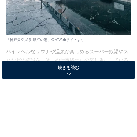
「神戸天空温泉 銀河の湯」公式Webサイトより
ハイレベルなサウナや温泉が楽しめるスーパー銭湯やス
パなどの施設を、休日や仕事終わりの楽しみにしている
続きを読む
人も少なくないはず。日々の疲れを癒すリラックスタイ
ムは、何物にも代えがたい時間ですよね。しかし、近年
では高い人気をほこる施設も多く、どこに行けばよいか
迷ってしまう……そんな思いを抱えている人もいるので
はないでしょうか。
そんな人に向けて、All About ニュース編集部が厳選し
た、人気かつ評価の高いサウナやスーパー銭湯の施設を