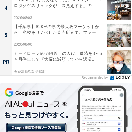
「神戸天空温泉 銀河の湯」の口コミは？
ロダクツのリュックが「高見えする」の...
4
2026/08/03
「神戸天空温泉 銀河の湯」には以下のような口コミが寄
【千葉県】918㎡の県内最大級マーケットか
せられています。
ら、廃校をリノベした直売所まで。ファー...
5
2026/08/06
加温・加水なしのかけ流し源泉浴槽は体温に近い温
カードローン50万円以上の人は、返済を3～6
度でずっと入っていられます。微かにラドンの香り
ヶ月停止して『大幅に減額してから返済...
PR
がして、上がったあとも肌がつるつるになるのが実
感できました。
渋谷法務総合事務所
Recommended by
ボナサウナは熱が下から来るタイプで、じんわりと
深く汗がかけます。そのあと水風呂で締めて、露天
の外気浴エリアで横になると、山からの冷たい風と
静寂の中で最高に整えました。