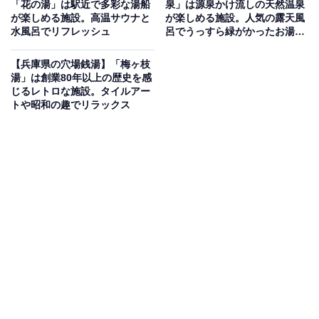
標高280mの山頂に湧く希少な弱放射能泉！星空と
「花の湯」は駅近で多彩な湯船
泉」は源泉かけ流しの天然温泉
が楽しめる施設。高温サウナと
が楽しめる施設。人気の露天風
絶景を望む露天風呂が自慢の天空温泉
水風呂でリフレッシュ
呂でうっすら緑がかったお湯を
堪能
兵庫県神戸市北区にある「神戸天空温泉 銀河の湯」は、
【兵庫県の穴場銭湯】「梅ヶ枝
湯」は創業80年以上の歴史を感
標高280mの丹生山系に位置するみのたにグリーンスポー
じるレトロな施設。タイルアー
ツホテルに併設した日帰り温泉施設です。地下1,200mか
トや昭和の趣でリラックス
ら毎分300リットルを誇る豊富な湯量で湧き出す源泉
は、全国でも希少な単純弱放射能泉（pH8.3）。加温・
加水なしのかけ流し源泉内湯をはじめ、大露天風呂・つ
ぼ湯・寝湯・気泡浴・水風呂・ドライサウナ（ボナサウ
ナ）が揃います。屋根のない開放的な露天風呂からは神
戸市内の夜景と満天の星空を一望でき、サウナ後の外気
浴スポットとしても人気です。