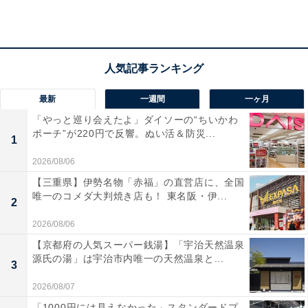
楽天トラベルで兵庫県の施設を見る
最新
一週間
一ヶ月
「やっと巡り会えたよ」ダイソーの“ちいかわ
ポーチ”が220円で反響。ぬい活＆防災...
1
2026/08/06
【三重県】伊勢名物「赤福」の直営店に、全国
唯一のコメダ大判焼き店も！ 東名阪・伊...
2
2026/08/06
【京都府の人気スーパー銭湯】「宇治天然温泉
源氏の湯」は宇治市内唯一の天然温泉と...
3
2026/08/07
「1000円には見えなかった」スタンダードプ