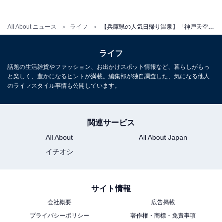
ご確認ください）。
平日：1,000円
All About ニュース
ライフ
【兵庫県の人気日帰り温泉】「神戸天空温泉 銀河の湯」は標高280mの山頂で星空を眺めながら楽しむ源泉かけ流し施設。絶景露天風呂でリラックス
土・日・祝：1,200円
ライフ
営業時間
話題の生活雑貨やファッション、お出かけスポット情報など、暮らしがもっ
平日：17:00〜22:00（最終受付21:00）
と楽しく、豊かになるヒントが満載。編集部が独自調査した、気になる他人
のライフスタイル事情も公開しています。
土・日・祝：14:00〜22:00（最終受付21:00）
定休日：第2火曜日（施設点検日）
関連サービス
宿泊可否
All About
All About Japan
宿泊：可（みのたにグリーンスポーツホテル、全33室。
イチオシ
チェックイン15:00〜22:00、チェックアウト10:00。グラ
ンドーム神戸天空（グランピング）も隣接）
サイト情報
会社概要
広告掲載
プライバシーポリシー
著作権・商標・免責事項