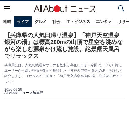
連載
ライフ
グルメ
社会
IT・ビジネス
エンタメ
リサ
【兵庫県の人気日帰り温泉】「神戸天空温泉
銀河の湯」は標高280mの山頂で星空を眺めな
がら楽しむ源泉かけ流し施設。絶景露天風呂
でリラックス
兵庫県には、人気の銭湯やサウナも数多く存在します。今回は、中でも特に
ユーザーから高い評価を数多く獲得した「神戸天空温泉 銀河の湯」を詳しく
紹介します。（サムネイル画像：「神戸天空温泉 銀河の湯」公式Webサイト
より）
2026.06.29
All About ニュース編集部