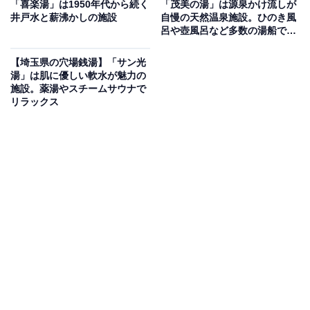
三波渓谷の古民家で楽しむ！天然温泉の露天風呂
「喜楽湯」は1950年代から続く
「茂美の湯」は源泉かけ流しが
井戸水と薪沸かしの施設
自慢の天然温泉施設。ひのき風
と足湯カフェが魅力の里山温浴施設
呂や壺風呂など多数の湯船でく
つろげる
埼玉県ときがわ町の景勝地・三波渓谷沿いにある「都幾
【埼玉県の穴場銭湯】「サン光
湯」は肌に優しい軟水が魅力の
の湯【天然本薬草湯】」は、明治時代の古民家を移築し
施設。薬湯やスチームサウナで
た風情ある日帰り温泉施設「里山VILLAGE 四季彩館」に
リラックス
併設する温浴スポットです。弓立山の麓に湧く希少な源
泉「都幾の湯」（ナトリウム-塩化物冷鉱泉・pH8.6〜
8.9）を1日に数回ローリーで運び入れて提供。ぬるりと
したアルカリ性のお湯が楽しめる露天風呂と内湯を各1
つ備え、週替わりで「ひのき風呂」と「石風呂」が男女
交替になります。せせらぎの音が聞こえる縁側の足湯カ
フェや、グリルレストランも併設しています。