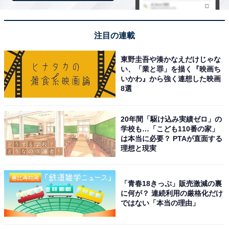
入浴後に縁側の足湯カフェでハーブティーをいただ
注目の連載
きながらのんびりしました。温泉も足湯もセットで
楽しめてとてもお得感があります。駐車場も広くて
東野圭吾や湊かなえだけじゃな
い、「業と罪」を描く『映画ち
車でのアクセスも快適でした。
いかわ』から強く連想した映画
8選
20年間「駆け込み実績ゼロ」の
学校も…「こども110番の家」
は本当に必要？ PTAが直面する
理想と現実
「青春18きっぷ」販売激減の裏
に何が？ 連続利用の厳格化だけ
ではない「本当の理由」