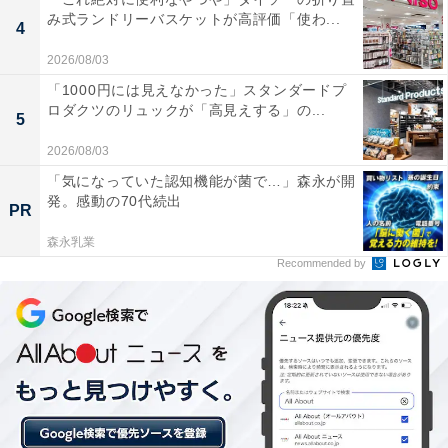
「都幾の湯【天然本薬草湯】」の口コミは？
み式ランドリーバスケットが高評価「使わ...
4
2026/08/03
「都幾の湯【天然本薬草湯】」には以下のような口コミ
「1000円には見えなかった」スタンダードプ
が寄せられています。
ロダクツのリュックが「高見えする」の...
5
2026/08/03
古民家を移築したお風呂で、木の梁や温かみのある
「気になっていた認知機能が菌で…」森永が開
雰囲気がとても素敵でした。ぬるりとしたアルカリ
発。感動の70代続出
PR
性のお湯は肌にやさしく、上がったあとも体のポカ
ポカが長続きしました。
森永乳業
Recommended by
露天風呂から三波渓谷の緑が眺められて、まるで森
の中に浸かっているようでリフレッシュできまし
た。川のせせらぎが聞こえる環境で、日常の喧騒を
忘れられます。