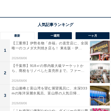
楽天トラベルで埼玉県の施設を見る
最新
一週間
一ヶ月
【三重県】伊勢名物「赤福」の直営店に、全国
唯一のコメダ大判焼き店も！ 東名阪・伊...
1
2026/08/06
【千葉県】918㎡の県内最大級マーケットか
ら、廃校をリノベした直売所まで。ファー...
2
2026/08/06
立山連峰と富山湾を望む展望風呂に、水深333
mの海洋深層水風呂。富山県の人気日帰...
3
2026/08/06
「これ絶対に便利なやつや」ダイソーの折り畳