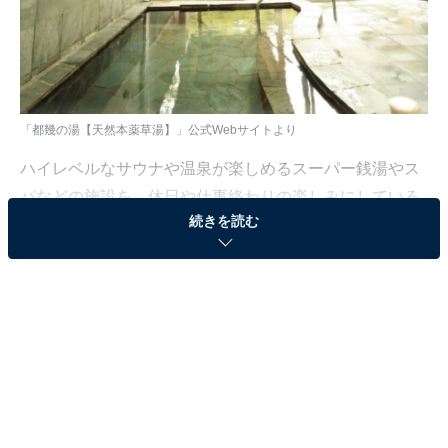
「都幾の湯【天然本薬草湯】」公式Webサイトより
ハイレベルなサウナや温泉が楽しめるスーパー銭湯やス
パなどの施設を、休日や仕事終わりの楽しみにしている
続きを読む
人も少なくないはず。日々の疲れを癒すリラックスタイ
ムは、何物にも代えがたい時間ですよね。しかし、近年
では高い人気をほこる施設も多く、どこに行けばよいか
迷ってしまう……そんな思いを抱えている人もいるので
はないでしょうか。
そんな人に向けて、All About ニュース編集部が厳選し
た、人気かつ評価の高いサウナやスーパー銭湯の施設を