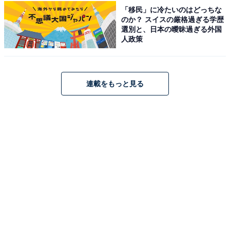
「移民」に冷たいのはどっちな
のか？ スイスの厳格過ぎる学歴
選別と、日本の曖昧過ぎる外国
人政策
アクセス・料金情報は？ 泊まれる？
アクセス
連載をもっと見る
所在地：埼玉県比企郡ときがわ町別所556-1
アクセス：路線バス「せせらぎセンター行き」終点下
車、徒歩約20分、または乗合タクシー（要予約・1人500
円）で「四季彩館」下車 / 関越道 東松山ICより約30分 /
駐車場：無料120台（日帰り温泉・足湯カフェ・レスト
ラン・ドッグラン利用の場合）
料金
※浴室内にDHC「WAGOKORO」のバスアメニティあ