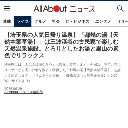
連載
ライフ
グルメ
社会
IT・ビジネス
エンタメ
リサ
【埼玉県の人気日帰り温泉】「都幾の湯【天
然本薬草湯】」は三波渓谷の古民家で楽しむ
天然温泉施設。とろりとしたお湯と里山の景
色でリラックス
埼玉県には、人気の銭湯やサウナも数多く存在します。今回は、中でも特に
ユーザーから高い評価を数多く獲得した「都幾の湯【天然本薬草湯】」を詳
しく紹介します。（サムネイル画像：「都幾の湯【天然本薬草湯】」公式
Webサイトより）
2026.06.29
All About ニュース編集部