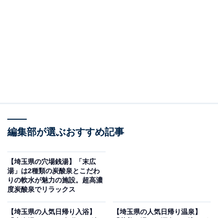
紹介します。今回紹介するのは、埼玉県で人気の施設
「都幾の湯【天然本薬草湯】」です。
※2026年6月時点で、Googleクチコミが500件以上、平
均評価が3.5超えの銭湯を紹介しています
＞アクセスと料金をチェックする
この記事の執筆者：
All About ニュース編集
部
編集部が選ぶおすすめ記事
「All About ニュース」は、ネットの話題から世の中の動きまで、暮
らしの中にあふれる「なぜ？」「どうして？」を分かりやすく伝え
【埼玉県の穴場銭湯】「末広
るAll About発のニュースメディアです。お金や仕事、恋愛、ITに関
...続きを読む
湯」は2種類の炭酸泉とこだわ
する疑問に対して専門家が分かりやすく回答するほか、エンタメ情
りの軟水が魅力の施設。超高濃
報やSNSで話題のトピックスを紹介しています。
度炭酸泉でリラックス
※本記事で紹介している商品の購入やサービスの利用により、売上の一部が
オールアバウトに還元されることがあります。
【埼玉県の人気日帰り入浴】
【埼玉県の人気日帰り温泉】