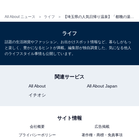
り。タオルは別途レンタル（バスタオル＋フェイスタオ
ルセット330円）または持参。
All About ニュース
ライフ
【埼玉県の人気日帰り温泉】「都幾の湯【天然本薬草湯】」は三波渓谷の古民家で楽しむ天然温泉施設。とろりとしたお湯と里山の景色でリラックス
平日：800円
土・日・祝：880円
ライフ
話題の生活雑貨やファッション、お出かけスポット情報など、暮らしがもっ
営業時間
と楽しく、豊かになるヒントが満載。編集部が独自調査した、気になる他人
のライフスタイル事情も公開しています。
8:00～20:00（最終受付19:30）
定休日：不定休（公式サイトのカレンダーを参照）
関連サービス
宿泊可否
All About
All About Japan
宿泊：可（敷地内にキャンプ場・車中泊スペースあり。
イチオシ
温泉入り放題プラン付きのプランを用意）
サイト情報
会社概要
広告掲載
プライバシーポリシー
著作権・商標・免責事項