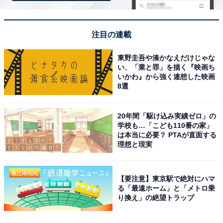
しました。ドリンク飲み放題で漫画もたくさんあ
り、気づいたら数時間過ごしていました。駐車場も
130台あって車で行きやすいのも助かります。
注目の連載
東野圭吾や湊かなえだけじゃな
い、「業と罪」を描く『映画ち
いかわ』から強く連想した映画
8選
20年間「駆け込み実績ゼロ」の
学校も…「こども110番の家」
は本当に必要？ PTAが直面する
理想と現実
【要注意】東京駅で絶対にハマ
る「最遠ホーム」と「メトロ乗
り換え」の絶望トラップ