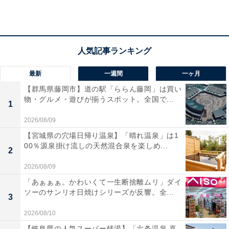
最新
一週間
一ヶ月
【群馬県藤岡市】道の駅「ららん藤岡」は買い
物・グルメ・遊びが揃うスポット。全国で...
1
2026/08/09
【宮城県の穴場日帰り温泉】「晴れ温泉」は1
00％源泉掛け流しの天然混合泉を楽しめ...
2
2026/08/09
「あぁぁぁ。かわいくて一生断捨離ムリ」ダイ
ソーのサンリオ日焼けシリーズが反響。全...
「おふろの王様 志木店」の口コミは？
3
2026/08/10
「おふろの王様 志木店」には以下のような口コミが寄せ
【岐阜県の人気スーパー銭湯】「六条温泉 喜