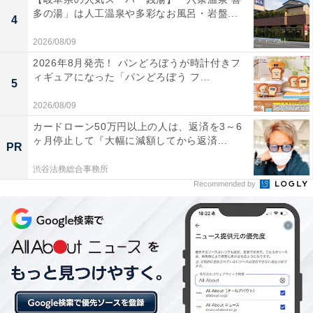
多の湯」は人工温泉や多彩なお風呂・岩盤...
られています。
4
2026/08/09
天然温泉「王様の湯」はとろっとした湯ざわりで、
2026年8月発売！ パンどろぼうが時計付きフ
入った瞬間から肌がしっとりする感じがしました。
ィギュアになった「パンどろぼう フ...
5
露天の岩風呂や壺湯もあり、ゆっくり温まれて大満
2026/08/09
足でした。
カードローン50万円以上の人は、返済を3～6
ヶ月停止して『大幅に減額してから返済...
PR
渋谷法務総合事務所
キングスロウリュサウナは毎時00分と30分にオート
Recommended by
ロウリュがあり、タイミングを合わせて入るとしっ
かり整えました。ととのいデッキで外気浴できるの
も気持ちよかったです。
岩盤浴エリアの「蒸SPA」がとても広くてびっくり