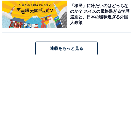
アクセス・料金情報は？ 泊まれる？
「移民」に冷たいのはどっちな
のか？ スイスの厳格過ぎる学歴
選別と、日本の曖昧過ぎる外国
人政策
アクセス
所在地：埼玉県志木市上宗岡5-11-6
アクセス：東武東上線 志木駅東口より国際興業バス約9
連載をもっと見る
分「志木高校入口」バス停下車、徒歩約6分 / 駐車場：無
料130台（営業時間内）
料金
※タオル等のアメニティは入館料金に含まれておりませ
ん（別途持参または施設にてご購入ください）
平日：900円
土・日・祝：1,000円
営業時間