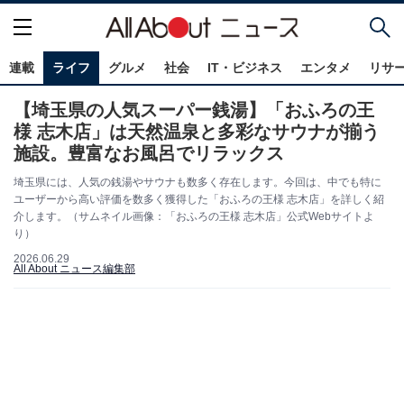
連載
ライフ
グルメ
社会
IT・ビジネス
エンタメ
リサ
【埼玉県の人気スーパー銭湯】「おふろの王
様 志木店」は天然温泉と多彩なサウナが揃う
施設。豊富なお風呂でリラックス
埼玉県には、人気の銭湯やサウナも数多く存在します。今回は、中でも特に
ユーザーから高い評価を数多く獲得した「おふろの王様 志木店」を詳しく紹
介します。（サムネイル画像：「おふろの王様 志木店」公式Webサイトよ
り）
2026.06.29
All About ニュース編集部