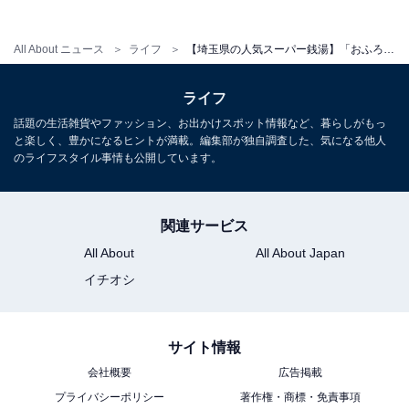
10:00～25:00（最終受付24:00）
定休日：年中無休
All About ニュース
ライフ
【埼玉県の人気スーパー銭湯】「おふろの王様 志木店」は天然温泉と多彩なサウナが揃う施設。豊富なお風呂でリラックス
宿泊可否
ライフ
話題の生活雑貨やファッション、お出かけスポット情報など、暮らしがもっ
宿泊：不可（日帰り入浴専用施設）
と楽しく、豊かになるヒントが満載。編集部が独自調査した、気になる他人
のライフスタイル事情も公開しています。
関連サービス
All About
All About Japan
イチオシ
サイト情報
会社概要
広告掲載
プライバシーポリシー
著作権・商標・免責事項