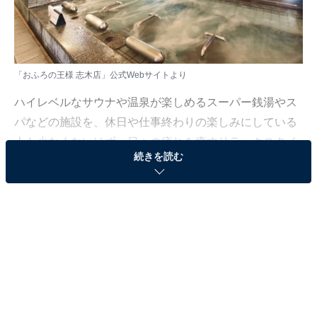
「おふろの王様 志木店」公式Webサイトより
ハイレベルなサウナや温泉が楽しめるスーパー銭湯やス
パなどの施設を、休日や仕事終わりの楽しみにしている
人も少なくないはず。日々の疲れを癒すリラックスタイ
続きを読む
ムは、何物にも代えがたい時間ですよね。しかし、近年
では高い人気をほこる施設も多く、どこに行けばよいか
迷ってしまう……そんな思いを抱えている人もいるので
はないでしょうか。
そんな人に向けて、All About ニュース編集部が厳選し
た、人気かつ評価の高いサウナやスーパー銭湯の施設を
紹介します。今回紹介するのは、埼玉県で人気の施設