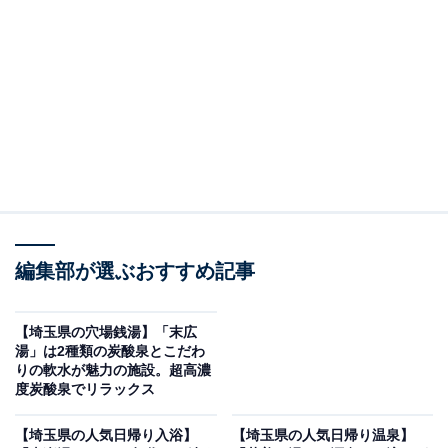
「おふろの王様 志木店」です。
※2026年6月時点で、Googleクチコミが500件以上、平
均評価が3.5超えの銭湯を紹介しています
＞アクセスと料金をチェックする
この記事の執筆者：
All About ニュース編集
部
編集部が選ぶおすすめ記事
「All About ニュース」は、ネットの話題から世の中の動きまで、暮
らしの中にあふれる「なぜ？」「どうして？」を分かりやすく伝え
るAll About発のニュースメディアです。お金や仕事、恋愛、ITに関
...続きを読む
【埼玉県の穴場銭湯】「末広
する疑問に対して専門家が分かりやすく回答するほか、エンタメ情
湯」は2種類の炭酸泉とこだわ
報やSNSで話題のトピックスを紹介しています。
りの軟水が魅力の施設。超高濃
※本記事で紹介している商品の購入やサービスの利用により、売上の一部が
度炭酸泉でリラックス
オールアバウトに還元されることがあります。
志木市唯一の天然温泉と本格サウナ、拡張岩盤浴
【埼玉県の人気日帰り入浴】
【埼玉県の人気日帰り温泉】