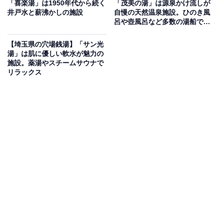
「喜楽湯」は1950年代から続く
「茂美の湯」は源泉かけ流しが
エリアが魅力のスーパー銭湯
井戸水と薪沸かしの施設
自慢の天然温泉施設。ひのき風
呂や壺風呂など多数の湯船でく
つろげる
埼玉県志木市にある「おふろの王様 志木店」は、志木市
【埼玉県の穴場銭湯】「サン光
唯一の天然温泉「王様の湯」をはじめ、高濃度ナノ炭酸
湯」は肌に優しい軟水が魅力の
泉・岩風呂・壺湯・寝湯など多彩なお風呂が揃うスーパ
施設。薬湯やスチームサウナで
リラックス
ー銭湯です。サウナは男性用「キングスロウリュサウ
ナ」「トルネードロウリュサウナ」、女性用「塩蒸風
呂」など個性豊かなラインナップ。拡張した岩盤浴エリ
ア「蒸SPA」ではドリンク飲み放題・漫画6,000冊・無料
Wi-Fiも完備し、1日中くつろげます。
楽天トラベルで埼玉県の施設を見る