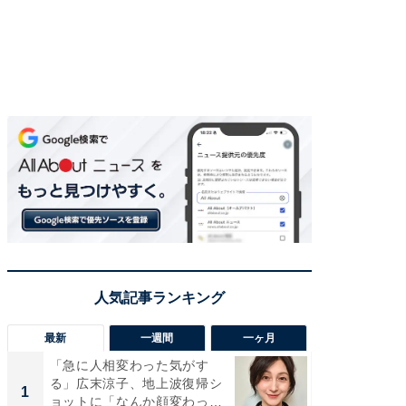
最新
一週間
一ヶ月
「急に人相変わった気がす
「さす
る」広末涼子、地上波復帰シ
は」高
1
1
ョットに「なんか顔変わっ
災地を