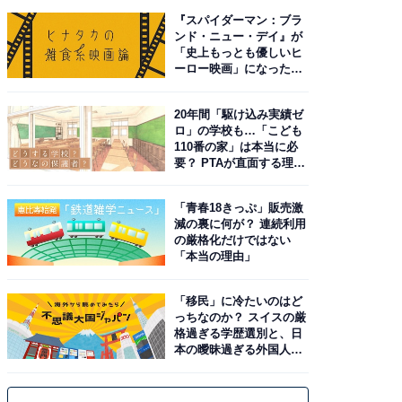
『スパイダーマン：ブラ
ンド・ニュー・デイ』が
「史上もっとも優しいヒ
ーロー映画」になった理
由。予習したい作品は？
20年間「駆け込み実績ゼ
ロ」の学校も…「こども
110番の家」は本当に必
要？ PTAが直面する理想
と現実
「青春18きっぷ」販売激
減の裏に何が？ 連続利用
の厳格化だけではない
「本当の理由」
「移民」に冷たいのはど
っちなのか？ スイスの厳
格過ぎる学歴選別と、日
本の曖昧過ぎる外国人政
策