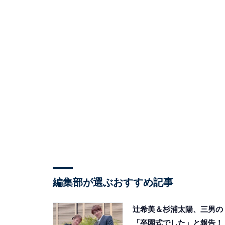
編集部が選ぶおすすめ記事
辻希美＆杉浦太陽、三男の
「卒園式でした」と報告！