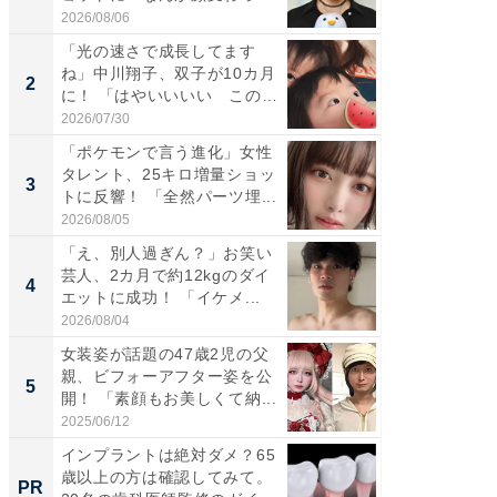
た」の...
「カ...
2026/08/06
2026/08/0
「光の速さで成長してます
「女の
ね」中川翔子、双子が10カ月
介、バ
2
2
に！ 「はやいいいい この
らのプレ
前...
愛...
2026/07/30
2026/08/0
「ポケモンで言う進化」女性
「好感
タレント、25キロ増量ショッ
や、“マ
3
3
トに反響！ 「全然パーツ埋...
画変更
財...
2026/08/05
2026/07/3
「え、別人過ぎん？」お笑い
「脚が
芸人、2カ月で約12kgのダイ
横川尚
4
4
エットに成功！ 「イケメ...
ムキな姿
刃...
2026/08/04
2026/08/0
女装姿が話題の47歳2児の父
「2人と
親、ビフォーアフター姿を公
團十郎
5
5
開！ 「素顔もお美しくて納...
「後ろ
「...
2025/06/12
2026/08/0
インプラントは絶対ダメ？65
すべて
歳以上の方は確認してみて。
るその
PR
PR