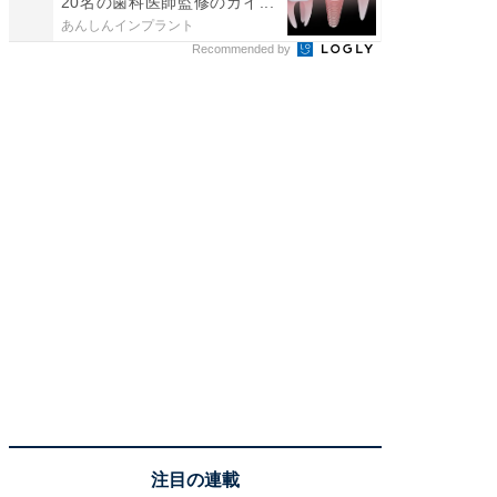
20名の歯科医師監修のガイ...
あんしんインプラント
COCO VIL
Recommended by
注目の連載