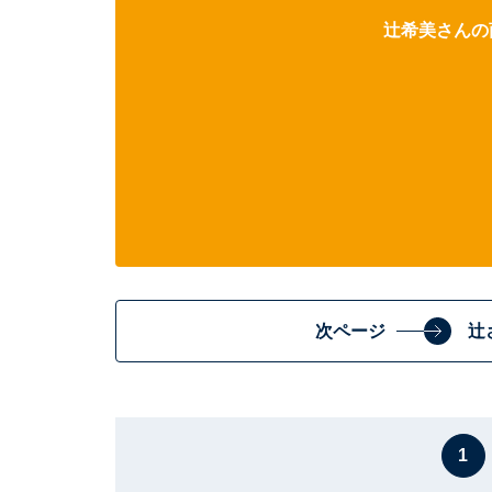
辻希美さんの
次ページ
辻
1